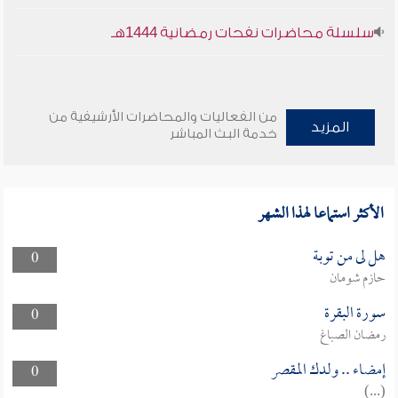
سلسلة محاضرات نفحات رمضانية 1444هـ
من الفعاليات والمحاضرات الأرشيفية من
المزيد
خدمة البث المباشر
الأكثر استماعا لهذا الشهر
هل لى من توبة
0
حازم شومان
سورة البقرة
0
رمضان الصباغ
إمضاء .. ولدك المقصر
0
(...)