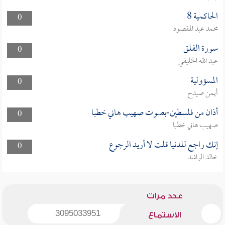
الحاكمية 8
0
محمد عبد المقصود
سورة الفلق
0
عبد الله الخليفي
المسؤولية
0
أيمن صيدح
أذان من فلسطين-بصوت صهيب هاني خطبا
0
صهيب هاني خطبا
إنك راجع للدنيا قلت لا أريد الرجوع
0
خالد الراشد
عدد مرات
3095033951
الاستماع