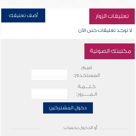
أضف تعليقك
تعليقات الزوار
لا توجد تعليقات حتى الآن
مكتبتك الصوتية
اسم
المستخدم:
كـلـــمـة
الـمـــــرور:
دخول المشتركين
أو الدخول بحساب