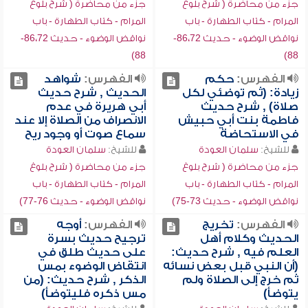
جزء من محاضرة ( شرح بلوغ
جزء من محاضرة ( شرح بلوغ
المرام - كتاب الطهارة - باب
المرام - كتاب الطهارة - باب
نواقض الوضوء - حديث 86،72-
نواقض الوضوء - حديث 86،72-
88)
88)
الفهرس:
حكم
الفهرس:
شواهد
زيادة: (ثم توضئي لكل
الحديث , شرح حديث
صلاة) , شرح حديث
أبي هريرة في عدم
فاطمة بنت أبي حبيش
الانصراف من الصلاة إلا عند
في الاستحاضة
سماع صوت أو وجود ريح
للشيخ:
سلمان العودة
للشيخ:
سلمان العودة
جزء من محاضرة ( شرح بلوغ
جزء من محاضرة ( شرح بلوغ
المرام - كتاب الطهارة - باب
المرام - كتاب الطهارة - باب
نواقض الوضوء - حديث 73-75)
نواقض الوضوء - حديث 76-77)
الفهرس:
تخريج
الفهرس:
أوجه
الحديث وكلام أهل
ترجيح حديث بسرة
العلم فيه , شرح حديث:
على حديث طلق في
(أن النبي قبل بعض نسائه
انتقاض الوضوء بمس
ثم خرج إلى الصلاة ولم
الذكر , شرح حديث: (من
يتوضأ)
مس ذكره فليتوضأ)