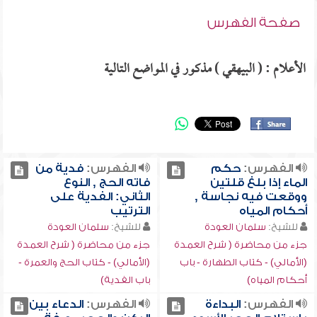
صفحة الفهرس
الأعلام : ( البيهقي ) مذكور في المواضع التالية
الفهرس:
حكم
الفهرس:
فدية من
الماء إذا بلغ قلتين
فاته الحج , النوع
ووقعت فيه نجاسة ,
الثاني: الفدية على
أحكام المياه
الترتيب
للشيخ:
سلمان العودة
للشيخ:
سلمان العودة
جزء من محاضرة ( شرح العمدة
جزء من محاضرة ( شرح العمدة
(الأمالي) - كتاب الطهارة - باب
(الأمالي) - كتاب الحج والعمرة -
أحكام المياه)
باب الفدية)
الفهرس:
البداءة
الفهرس:
الدعاء بين