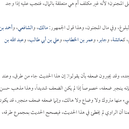
ى المجنون؛ لأنه غير مكلف أم هي متعلقة بالمال، فتجب عليه إذا وجد
لبلوغ، وفي مال المجنون، وهذا قول الجمهور:
مالك
، و
الشافعي
، و
أحمد بن
 كـ
عائشة
، و
جابر
، و
عمر بن الخطاب
، و
علي بن أبي طالب
، و
عبد الله بن
ده، وقد يجبرون ضعفه بأن يقولوا: إن هذا الحديث جاء من طرق، وعند
نه ينجبر ضعفه، خصوصاً إذا لم يكن الضعف شديداً، وهذا مذهب حسن،
يء منها متروك ولا وضاع ولا هالك، وإنما ضعفه ضعف منجبر، قد يكون
نا أن الراوي لم يخطئ في هذا الحديث، فيصحح الحديث بمجموع طرقه،