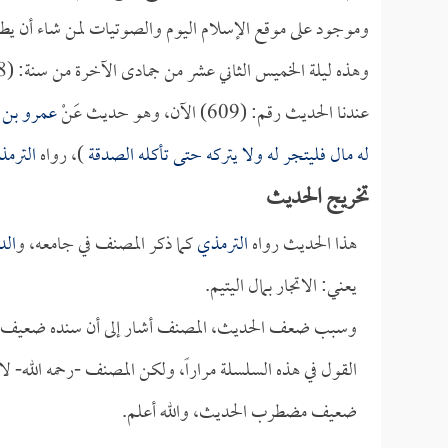
وموجود على موقع الإسلام اليوم والصوتيات لمن شاء أن يطل
وهذه ليلة الخميس الثاني عشر من جمادى الآخرة من سنة: (1428هـ) ولا زلنا في كتاب الزكاة.
عندنا الحديث رقم: (609) الآن، وهو حديث عَنْ
عمرو بن
له مال فليتجر له ولا يتركه حتى تأكله الصدقة
)، رواه
الترم
تخريج الحديث
هذا الحديث رواه
الترمذي
كما ذكر المصنف في جامعه، و
الد
يعني: الاتجار بمال اليتيم.
وسبب ضعف الحديث، المصنف أشار إلى أن سنده ضعيف، ف
القول في هذه السلسلة مراراً، ولكن المصنف -رحمه الله- ل
ضعيف مضطرب الحديث، والله أعلم.