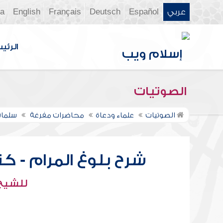
عربي
Español
Deutsch
Français
English
ia
الرئي
الصوتيات
الصوتيات
علماء ودعاة
محاضرات مفرغة
سلمان
شرح بلوغ المرام - كتاب ا
للشيخ 