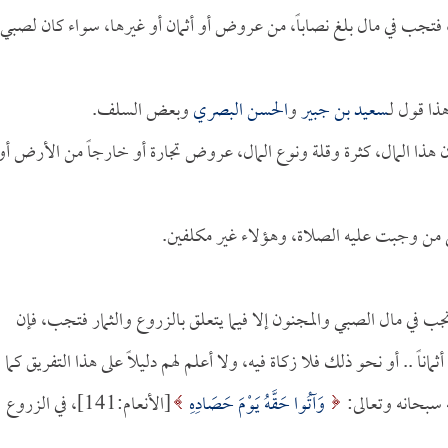
، فتجب في مال بلغ نصاباً، من عروض أو أثمان أو غيرها، سواء كان لصبي
ذا قول لـ
سعيد بن جبير
و
الحسن البصري
وبعض السلف.
كان هذا المال، كثرة وقلة ونوع المال، عروض تجارة أو خارجاً من الأرض أو
على من وجبت عليه الصلاة، وهؤلاء غير مكلفين.
تجب في مال الصبي والمجنون إلا فيما يتعلق بالزروع والثمار فتجب، فإن
ماناً .. أو نحو ذلك فلا زكاة فيه، ولا أعلم لهم دليلاً على هذا التفريق كما
ه سبحانه وتعالى:
وَآتُوا حَقَّهُ يَوْمَ حَصَادِهِ
[الأنعام:141]، في الزروع