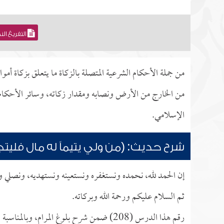
التفريغ ال
من جملة الأحكام الشرعية المتصلة بالزكاة ما يتعلق بزكاة أم
من الخارج من الأرض ونصابه ومقدار زكاته، وسائر الأحكام ال
الإسلامي.
شرح حديث: (من ولي يتيماً له مال فليتجر
إن الحمد لله، نحمده ونستغفره ونستعينه ونستهديه، ونصلي و
ثم السلام عليكم ورحمة الله وبركاته.
رقم هذا الدرس (208) ضمن شرح بلوغ المرا