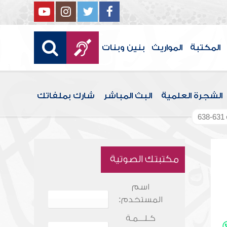
المكتبة
المواريث
بنين وبنات
الشجرة العلمية
البث المباشر
شارك بملفاتك
مكتبتك الصوتية
اسم
المستخدم:
كـلـــمـة