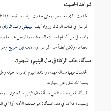
شواهد الحديث
الحديث الذي بعده هو بمعنى حديث الباب ورقمه: (610) قال: وله شاهد مرسل عند
المرسل في كتاب الزكاة، ورواه أيضاً
البيهقي
و
عبد الرزاق
في
والمرسل من أقسام الحديث الضعيف، والمرسل هو: ما يرويه 
انقطاعاً، ولكن أيضاً هذا المرسل فيه عنعنة
ابن جريج
وهو ص
مسألة: حكم الزكاة في مال اليتيم والمجنون
الحديثان فيهما مسألة مهمة، وعندنا اليوم مجموعة جميلة وطي
يعيننا الله تعالى على إنجازها.
المسألة المعروضة هنا هي مسألة مال اليتيم والمجنون .. ون
وسبب الخلاف في هذه المسألة: هو ضعف الأدلة أولاً في ال