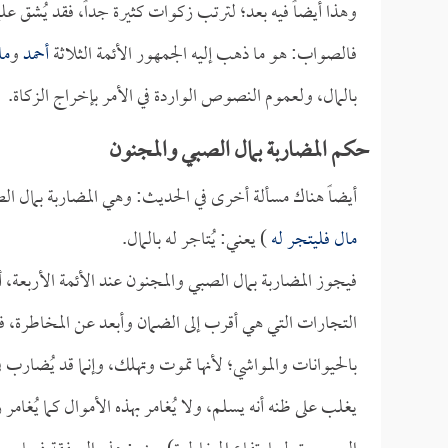
وهذا أيضاً فيه بعد؛ لترتب زكوات كثيرة جداً، فقد يُشق عل
فالصواب: هو ما ذهب إليه الجمهور الأئمة الثلاثة
أحمد
و
ما
بالمال، ولعموم النصوص الواردة في الأمر بإخراج الزكاة.
حكم المضاربة بمال الصبي والمجنون
أيضاً هناك مسألة أخرى في الحديث: وهي المضاربة بمال 
مال فليتجر له
) يعني: يُتاجر له بالمال.
فيجوز المضاربة بمال الصبي والمجنون عند الأئمة الأربعة، أ
التجارات التي هي أقرب إلى الضمان وأبعد عن المخاطرة، فلا
بالحيوانات والمواشي؛ لأنها تموت وتهلك، وإنما قد يُضارب 
يغلب على ظنه أنه يسلم، ولا يُغامر بهذه الأموال كما يُغامر رب