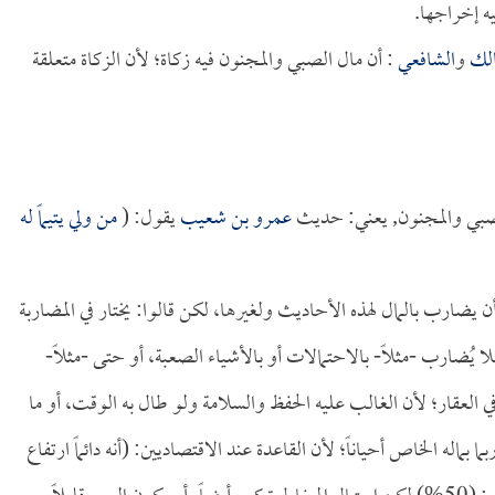
يه إخراجها.
لك
و
الشافعي
: أن مال الصبي والمجنون فيه زكاة؛ لأن الزكاة متعلقة
الصبي والمجنون, يعني: حديث
عمرو بن شعيب
يقول: (
من ولي يتيماً له
ن يضارب بالمال لهذه الأحاديث ولغيرها، لكن قالوا: يختار في المضاربة
 يُضارب -مثلاً- بالاحتمالات أو بالأشياء الصعبة، أو حتى -مثلاً-
في العقار؛ لأن الغالب عليه الحفظ والسلامة ولو طال به الوقت، أو ما
ما بماله الخاص أحياناً؛ لأن القاعدة عند الاقتصاديين: (أنه دائماً ارتفاع