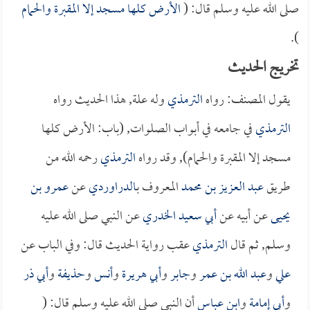
صلى الله عليه وسلم قال: (
الأرض كلها مسجد إلا المقبرة والحمام
).
تخريج الحديث
يقول المصنف: رواه
الترمذي
وله علة, هذا الحديث رواه
الترمذي
في جامعه في أبواب الصلوات, (باب: الأرض كلها
مسجد إلا المقبرة والحمام), وقد رواه
الترمذي
رحمه الله من
طريق
عبد العزيز بن محمد
المعروف ب
الدراوردي
عن
عمرو بن
يحيى
عن أبيه عن
أبي سعيد الخدري
عن النبي صلى الله عليه
وسلم, ثم قال
الترمذي
عقب رواية الحديث قال: وفي الباب عن
علي
و
عبد الله بن عمر
و
جابر
و
أبي هريرة
و
أنس
و
حذيفة
و
أبي ذر
و
أبي إمامة
و
ابن عباس
أن النبي صلى الله عليه وسلم قال: (