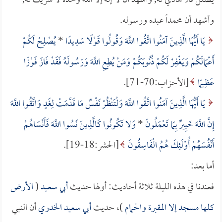
يضلل فلا هادي له, وأشهد أن لا إله إلا الله وحده لا شريك له,
وأشهد أن محمداً عبده ورسوله.
يَا أَيُّهَا الَّذِينَ آمَنُوا اتَّقُوا اللَّهَ وَقُولُوا قَوْلًا سَدِيدًا
*
يُصْلِحْ لَكُمْ
أَعْمَالَكُمْ وَيَغْفِرْ لَكُمْ ذُنُوبَكُمْ وَمَنْ يُطِعِ اللَّهَ وَرَسُولَهُ فَقَدْ فَازَ فَوْزًا
عَظِيمًا
[الأحزاب:70-71].
يَا أَيُّهَا الَّذِينَ آمَنُوا اتَّقُوا اللَّهَ وَلْتَنْظُرْ نَفْسٌ مَا قَدَّمَتْ لِغَدٍ وَاتَّقُوا اللَّهَ
إِنَّ اللَّهَ خَبِيرٌ بِمَا تَعْمَلُونَ
*
وَلا تَكُونُوا كَالَّذِينَ نَسُوا اللَّهَ فَأَنْسَاهُمْ
أَنْفُسَهُمْ أُوْلَئِكَ هُمُ الْفَاسِقُونَ
[الحشر:18-19].
أما بعد:
فعندنا في هذه الليلة ثلاثة أحاديث: أولها حديث
أبي سعيد
(
الأرض
كلها مسجد إلا المقبرة والحمام
)، حديث
أبي سعيد الخدري
أن النبي