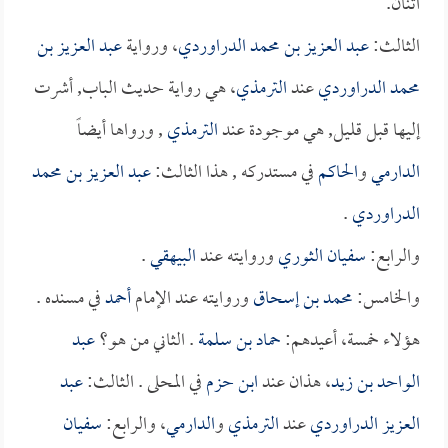
اثنان.
الثالث:
عبد العزيز بن محمد الدراوردي
، ورواية
عبد العزيز بن
محمد الدراوردي
عند
الترمذي
، هي رواية حديث الباب, أشرت
إليها قبل قليل, هي موجودة عند
الترمذي
, ورواها أيضاً
الدارمي
و
الحاكم
في مستدركه , هذا الثالث:
عبد العزيز بن محمد
الدراوردي
.
والرابع:
سفيان الثوري
وروايته عند
البيهقي
.
والخامس:
محمد بن إسحاق
وروايته عند الإمام
أحمد
في مسنده .
هؤلاء خمسة، أعيدهم:
حماد بن سلمة
. الثاني من هو؟
عبد
الواحد بن زيد
، هذان عند
ابن حزم
في المحلى . الثالث:
عبد
العزيز الدراوردي
عند
الترمذي
و
الدارمي
، والرابع:
سفيان