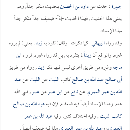
جبيرة
: حدث عن
داود بن الحصين
بحديث منكر جداً, وهو
يعني هذا الحديث, فهذا الحديث -إذاً- ضعيف جداً منكر جداً
بهذا الإسناد.
وقد رواه
البيهقي
-كما ذكرت- وقال: تفرد به
زيد
. يعني: لم يروه
غيره, والواقع أن
زيداً
لم يتفرد به, بل قد رواه غيره, فرواه
ابن
ماجه
وغيره من طريق أخرى ليس فيها ذكر
زيد
, رواه من طريق
أبي صالح عبد الله بن صالح
كاتب
الليث
عن
الليث
عن
عبد
الله بن عمر العمري
عن
نافع
عن
ابن عمر
عن
عمر
رضي الله
عنه, وهذا الإسناد أيضاً فيه ضعف, فإن فيه
عبد الله بن صالح
كاتب الليث
, وفيه اختلاف كثير، وفيه
عبد الله بن عمر
العمري
، و
عبد الله بن عمر العمري
هذا فيه ضعف أيضاً ,