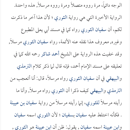
الوجه دائماً، مرة رووه متصلاً ومرة رووه مرسلاً, هذه واحدة.
الرواية الأخيرة التي هي رواية
الثوري
؛ لأن هذا آخر ما ذكرت
لكم، أن
سفيان الثوري
رواه كما في مسند أبي يعلى المطبوع
وغيره, معروف هذا نقله عنه الأئمة، رواه
سفيان الثوري
مرسلاً,
وقد خفيت هذه الرواية على الشيخ
أحمد شاكر
رحمه الله كما في
تعليقه على مسند الإمام أحمد، فإنه قال لما ذكر كلام
الترمذي
و
البيهقي
في أن
سفيان الثوري
رواه مرسلاً، قال: أنا أتعجب من
الترمذي
و
البيهقي
كيف ذكرا أن
الثوري
رواه مرسلاً, وأنا ما
رأيته مرسلاً
للثوري
، إنما رأيته مرسلاً من رواية
سفيان بن عيينة
. فكأنه اختلط عليه
سفيان
بـ
سفيان
؛ لأن
الثوري
اسمه
سفيان
و
ابن عيينة
اسمه
سفيان
, يقول: ظن أن
ابن عيينة
هو
الثوري
,