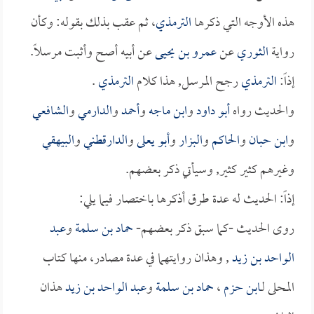
هذه الأوجه التي ذكرها
الترمذي
، ثم عقب بذلك بقوله: وكأن
رواية
الثوري
عن
عمرو بن يحيى
عن أبيه أصح وأثبت مرسلاً.
إذاً:
الترمذي
رجح المرسل, هذا كلام
الترمذي
.
والحديث رواه
أبو داود
و
ابن ماجه
و
أحمد
و
الدارمي
و
الشافعي
و
ابن حبان
و
الحاكم
و
البزار
و
أبو يعلى
و
الدارقطني
و
البيهقي
وغيرهم كثير كثير, وسيأتي ذكر بعضهم.
إذاً: الحديث له عدة طرق أذكرها باختصار فيما يلي:
روى الحديث -كما سبق ذكر بعضهم-
حماد بن سلمة
و
عبد
الواحد بن زيد
, وهذان روايتهما في عدة مصادر، منها كتاب
المحلى لـ
ابن حزم
،
حماد بن سلمة
و
عبد الواحد بن زيد
هذان