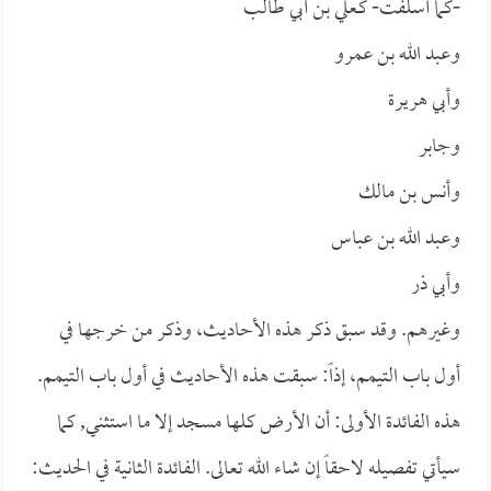
-كما أسلفت- كـ
علي بن أبي طالب
و
عبد الله بن عمرو
و
أبي هريرة
و
جابر
و
أنس بن مالك
و
عبد الله بن عباس
و
أبي ذر
وغيرهم. وقد سبق ذكر هذه الأحاديث، وذكر من خرجها في
أول باب التيمم، إذاً: سبقت هذه الأحاديث في أول باب التيمم.
هذه الفائدة الأولى: أن الأرض كلها مسجد إلا ما استثني, كما
سيأتي تفصيله لاحقاً إن شاء الله تعالى. الفائدة الثانية في الحديث: