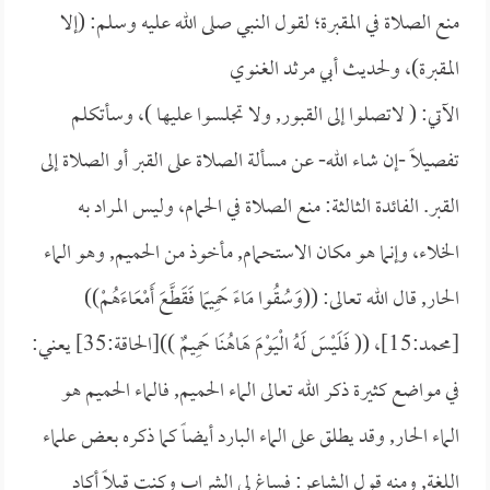
منع الصلاة في المقبرة؛ لقول النبي صلى الله عليه وسلم: (إلا
المقبرة)، ولحديث
أبي مرثد الغنوي
الآتي: (
لاتصلوا إلى القبور, ولا تجلسوا عليها )، وسأتكلم
تفصيلاً -إن شاء الله- عن مسألة الصلاة على القبر أو الصلاة إلى
القبر. الفائدة الثالثة: منع الصلاة في الحمام، وليس المراد به
الخلاء، وإنما هو مكان الاستحمام, مأخوذ من الحميم, وهو الماء
الحار, قال الله تعالى: ((
وَسُقُوا مَاءً حَمِيمًا فَقَطَّعَ أَمْعَاءَهُمْ))
[محمد:15]، ((
فَلَيْسَ لَهُ الْيَوْمَ هَاهُنَا حَمِيمٌ ))[الحاقة:35] يعني:
في مواضع كثيرة ذكر الله تعالى الماء الحميم, فالماء الحميم هو
الماء الحار, وقد يطلق على الماء البارد أيضاً كما ذكره بعض علماء
اللغة, ومنه قول الشاعر: فساغ لي الشراب وكنت قبلاً أكاد