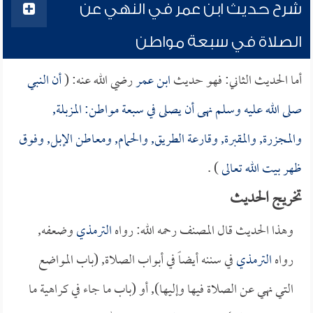
شرح حديث ابن عمر في النهي عن
الصلاة في سبعة مواطن
أما الحديث الثاني: فهو حديث
ابن عمر
رضي الله عنه: (
أن النبي
صلى الله عليه وسلم نهى أن يصلى في سبعة مواطن: المزبلة,
والمجزرة, والمقبرة, وقارعة الطريق, والحمام, ومعاطن الإبل, وفوق
ظهر بيت الله تعالى
) . ‏
تخريج الحديث
وهذا الحديث قال المصنف رحمه الله: رواه
الترمذي
وضعفه,
رواه
الترمذي
في سننه أيضاً في أبواب الصلاة, (باب المواضع
التي نهي عن الصلاة فيها وإليها), أو (باب ما جاء في كراهية ما