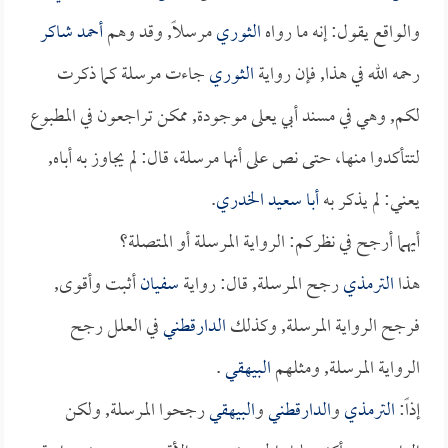
والواقع يقول: إنه ما رواه
الثوري
مرسلاً, وقد وهم
أحمد شاكر
رحمه الله في هذا, فإن رواية
الثوري
جاءت مرسلة كما ذكرت
لكم, وهي في مسند أبي يعلى موجودة, ممكن تراجعون في المطبوع
لتتأكدوا منها، حتى نص على أنها مرسلة، قال: لم يجاوز به أباه,
يعني: لم يذكر به
أبا سعيد الخدري
.
أيهما أرجح في نظركم: الرواية المرسلة أو المتصلة؟
هذا
الترمذي
رجح المرسلة, قال: رواية
سفيان
أثبت وأقوى,
فرجح الرواية المرسلة, وكذلك
الدارقطني
في العلل رجح
الرواية المرسلة, ومثلهم
البيهقي
.
إذاً:
الترمذي
و
الدارقطني
و
البيهقي
رجحوا المرسلة, ولكن