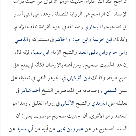
الراجح عند أكثر علماء الحديث -وهو الأقوى من حيث دراسة
الإسناد- أن الراجح هي الرواية المتصلة , وهذه هي التي أشار
إلى تصحيحها
البخاري
رحمه الله في جزء القراءة خلف الإمام,
وكذلك
ابن خزيمة
و
ابن حبان
و
الحاكم
في مستدركه و
الذهبي
و
ابن حزم
و
ابن دقيق العيد
والشيخ الإمام
ابن تيمية
، فإنه قال:
إن هذا الحديث صحيح, ومن أعله بالإرسال فكأنه لم يطلع على
جميع طرقه, وكذلك
ابن التركماني
في الجوهر النقي في تعليقه على
سنن
البيهقي
, وصححه من المعاصرين الشيخ
أحمد شاكر
في
تعليقه على
الترمذي
والشيخ
الألباني
في إرواء الغليل , وهذا هو
المعتمد وهو الأقوى، أن الحديث صحيح موصول, يعني: أن
السند الصحيح هو عن
عمرو بن يحيى
عن أبيه عن
أبي سعيد
عن