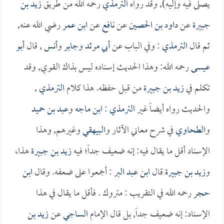
يصلى فيه وإليه), وقد رواه
الترمذي
رحمه الله من طريق
زيد بن
جبيرة
عن
داود بن الحصين
عن
نافع
عن
ابن عمر
رضي الله عنه,
ثم قال
الترمذي
: وفي الباب عن
أبي مرثد
و
جابر
و
أنس
, قال
أبو
عيسى
رحمه الله: وهذا الحديث إسناده ليس بذاك القوي, وقد
تكلم في
زيد بن جبيرة
من قبل حفظه. هذا كلام
الترمذي
,
والحديث رواه أيضاً غير
الترمذي
:
ابن ماجه
و
عبد بن حميد
و
الطحاوي
في شرح معاني الآثار و
البيهقي
وغيرهم, وهذا
الإسناد أقل ما يقال فيه: إنه ضعيف جداً؛ فيه
زيد بن جبيرة
هذا،
و
زيد بن جبيرة
قال
ابن عبد البر
: أجمعوا على ضعفه. وقال
ابن
حجر
رحمه الله في التقريب : متروك . فأقل ما يقال في هذا
الإسناد: إنه ضعيف جداً, بل قال الإمام
الساجي
عن
زيد بن