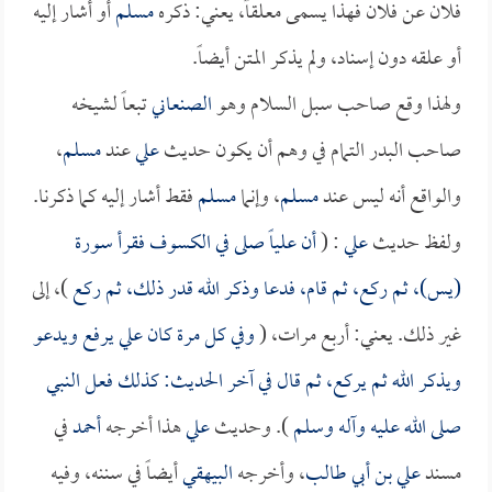
فلان عن فلان فهذا يسمى معلقاً، يعني: ذكره
مسلم
أو أشار إليه
أو علقه دون إسناد، ولم يذكر المتن أيضاً.
ولهذا وقع صاحب سبل السلام وهو
الصنعاني
تبعاً لشيخه
صاحب البدر التمام في وهم أن يكون حديث
علي
عند
مسلم
،
والواقع أنه ليس عند
مسلم
، وإنما
مسلم
فقط أشار إليه كما ذكرنا.
ولفظ حديث
علي
: (
أن
علياً
صلى في الكسوف فقرأ سورة
(يس)، ثم ركع، ثم قام، فدعا وذكر الله قدر ذلك، ثم ركع
)، إلى
غير ذلك. يعني: أربع مرات، (
وفي كل مرة كان
علي
يرفع ويدعو
ويذكر الله ثم يركع، ثم قال في آخر الحديث: كذلك فعل النبي
صلى الله عليه وآله وسلم
). وحديث
علي
هذا أخرجه
أحمد
في
مسند
علي بن أبي طالب
، وأخرجه
البيهقي
أيضاً في سننه، وفيه