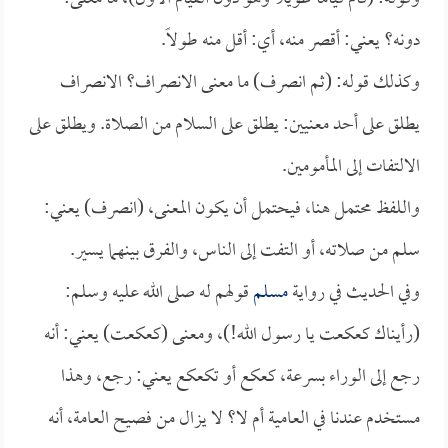
دونه؟ يعني: أقصر منه، أي: أقل منه طولاً.
وكذلك قوله: (ثم انصرف) ما معنى الانصراف؟ الانصراف
يطلق على أحد معنيين: يطلق على السلام من الصلاة. ويطلق على
الالتفات إلى المأمومين.
واللفظ محتمل هنا، فيحتمل أن يكون المعنى، (انصرف) يعني:
سلم من صلاته، أو التفت إلى الناس، والفرق بينهما يسير.
وفي الحديث في رواية
مسلم
قولهم له صلى الله عليه وسلم:
(رأيناك كعكعت يا رسول الله!)، ومعنى (كعكعت) يعني: أنه
رجع إلى الوراء بسرعة، كعكع أو تكعكع يعني: رجع، وهذا
مستخدم عندنا في العامية أم لا؟ لا يزال من فصيح العامة، أنه