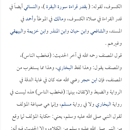
الكسوف، لقوله: (
بقدر قراءة سورة البقرة
)، و
النسائي
أيضاً في
قدر القراءة في صلاة الكسوف، و
مالك
في الموطأ و
أحمد
في
المسند، و
الشافعي
و
ابن حبان
و
ابن المنذر
و
ابن خزيمة
و
البيهقي
وغيرهم .
قول المصنف رحمه الله في آخر الحديث: (فخطب الناس)،
والمصنف يقول: وهذا لفظ
البخاري
، وهذا مما يستغرب من
المصنف، فإن
ابن حجر
رضي الله عنه كان في غاية الدقة في
الرواية والضبط والإتقان، بينما: (فخطب الناس) هذه ليست في
رواية
البخاري
ولا في رواية
مسلم
، وإنما هي صياغة المؤلف
لقول النبي صلى الله عليه وسلم، يعني: حكاية المؤلف لما وقع
من النبي صلى الله عليه وسلم من الكلام، وإلا الحديث فيه أنه: