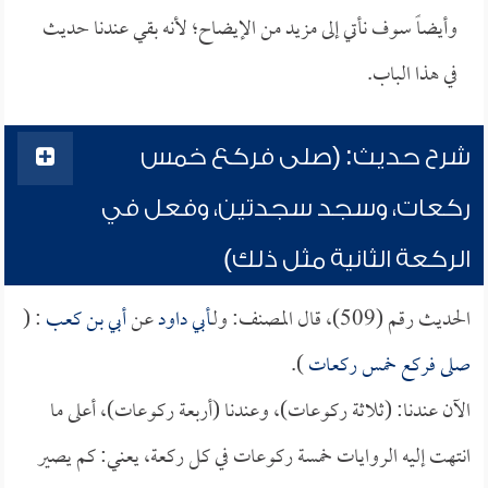
وأيضاً سوف نأتي إلى مزيد من الإيضاح؛ لأنه بقي عندنا حديث
في هذا الباب.
شرح حديث: (صلى فركع خمس
ركعات، وسجد سجدتين، وفعل في
الركعة الثانية مثل ذلك)
الحديث رقم (509)، قال المصنف: ولـ
أبي داود
عن
أبي بن كعب
: (
صلى فركع خمس ركعات
).
الآن عندنا: (ثلاثة ركوعات)، وعندنا (أربعة ركوعات)، أعلى ما
انتهت إليه الروايات خمسة ركوعات في كل ركعة، يعني: كم يصير