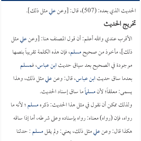
الحديث الذي بعده: (507)، قال: [وعن
علي
مثل ذلك]. ‏
تخريج الحديث
الأقرب عندي والله أعلم: أن قول المصنف هنا: [وعن
علي
مثل
ذلك]، مأخوذ من صحيح
مسلم
، فإن هذه الكلمة تقريباً بنصها
موجودة في الصحيح بعد سياق حديث
ابن عباس
، فـ
مسلم
بعدما ساق حديث
ابن عباس
، قال: وعن
علي
مثل ذلك، وهذا
يسمى: معلقاً؛ لأن
مسلماً
ما ساق إسناد الحديث.
ولذلك ممكن أن نقول في مثل هذا الحديث: ذكره
مسلم
؛ لأنه ما
رواه، فإن (رواه) معناه: رواه بإسناده وعلى شرطه، أما إذا ساقه
هكذا قال: وعن
علي
مثل ذلك، يعني: ولم يقل
مسلم
: حدثنا