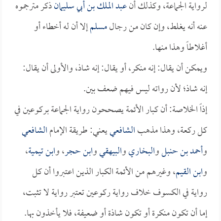
لرواية الجماعة، وكذلك أن
عبد الملك بن أبي سليمان
ذكر مترجموه
عنه أنه يغلط، وإن كان من رجال
مسلم
إلا أن له أخطاء أو
أغلاطاً وهذا منها.
ويمكن أن يقال: إنه منكر، أو يقال: إنه شاذ، والأولى أن يقال:
إنه شاذ؛ لأن رواته ليس فيهم ضعف بين.
إذاً الخلاصة: أن كبار الأئمة يصححون رواية الجماعة بركوعين في
كل ركعة، وهذا مذهب
الشافعي
يعني: طريقة الإمام
الشافعي
و
أحمد بن حنبل
و
البخاري
و
البيهقي
و
ابن حجر
، و
ابن تيمية
،
و
ابن القيم
، وغيرهم من الأئمة الكبار الذين اعتبروا أن كل
رواية في الكسوف خلاف رواية ركوعين تعتبر رواية لا تثبت،
إما أن تكون منكرة أو تكون شاذة أو ضعيفة، فلا يأخذون بها.