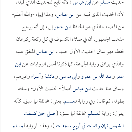
حديث
مسلم
عن
ابن عباس
؛ لأنه تابع للحديث الذي قبله،
لأن الحديث الذي قبله عن
ابن عباس
، وهذا إيماء -والله أعلم-
من المصنف الذي هو الحافظ
ابن حجر
إيماء إلى أنه يرجح
مذهب الجمهور، أن في صلاة الكسوف في كل ركعة ركوعان
فقط، فهو ساق الحديث الأول حديث
ابن عباس
المتفق عليه
والذي يوافق رواية الجماعة، كما ذكرنا أمس الروايات عن
ابن
عمر
و
عبد الله بن عمرو
و
أبي موسى
و
عائشة
و
أسماء
وغيرهم،
وساق هنا حديث
ابن عباس
أصلاً -الحديث الأول- وساقه
بطوله، ثم قال: وفي رواية لـ
مسلم
، يعني: مخالفة لما سبق، كأنه
يقول: رواية لـ
مسلم
مخالفة لما سبق: (
صلى حين كسفت
الشمس ثمان ركعات في أربع سجدات
)، وهذه الرواية لـ
مسلم