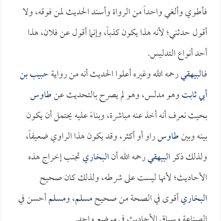
فأطوي وألغي واحداً من الرواة وأسند الحديث لمن فوقه، ولا
أقول حدثني؛ لأنه هذا يكون كذباً، وإنما أقول عن فلان، هذا
أحد أنواع التدليس.
فـ
البيهقي
رحمه الله وغيره أعلوا الحديث أنه من رواية
حبيب بن
أبي ثابت
وهو مدلس، وهو لم يصرح بالتحديث عن
طاوس
بحيث نعرف أنه أخذ عنه مباشرة، وبناءً عليه يحتمل أن يكون
بينه وبين
طاوس
راو أو أكثر، وقد يكون هذا الراوي ضعيفاً،
ولذلك ذكر
البيهقي
رحمه الله أن
البخاري
تجنب إخراج هذه
الأحاديث؛ لأنها ليست على شرطه، ولذلك كان صحيح
البخاري
أقوى في الصحة من صحيح
مسلم
، و
مسلم
أحسن في
الصناعة وسياق الأحاديث في موضع واحد.