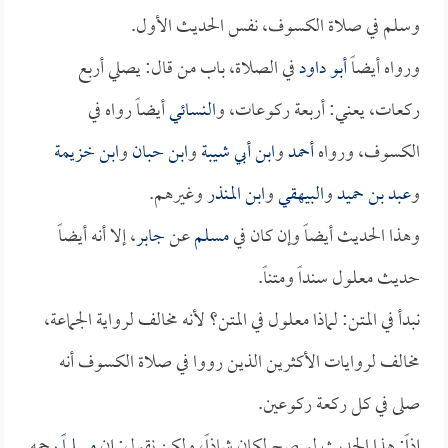
وسلم في صلاة الكسوف، نفس الحديث الأول.
ورواه أيضاً
أبو داود
في الصلاة، باب من قال: يصلي أربع
ركعات، يعني: أربعة ركوعات، و
النسائي
أيضاً رواه في
الكسوف، ورواه
أحمد
و
ابن أبي شيبة
و
ابن حبان
و
ابن خزيمة
و
عبد بن حميد
و
البيهقي
و
ابن المنذر
وغيرهم.
وهذا الحديث أيضاً وإن كان في
مسلم
عن
جابر
، إلا أنه أيضاً
حديث معلول سنداً ومتناً.
نبدأ في المتن: لماذا معلول في المتن؟ لأنه مخالف لرواية الجماعة،
مخالف لروايات الأكثرين الذين رووا في صلاة الكسوف أنه
صلى في كل ركعة ركوعين.
إذاً: هذا الحديث لو صح لكان شاذاً، ولكن نقول: إن
مسلماً
رحمه