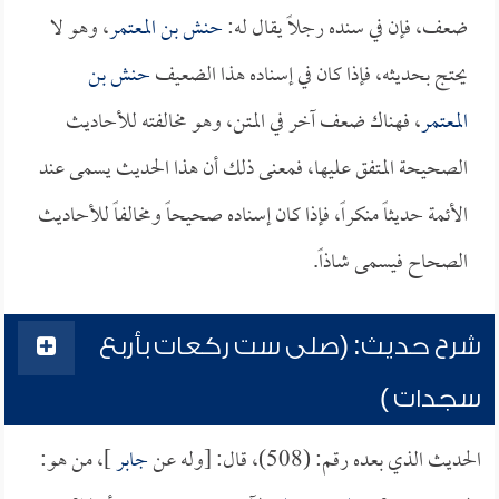
ضعف، فإن في سنده رجلاً يقال له:
حنش بن المعتمر
، وهو لا
يحتج بحديثه، فإذا كان في إسناده هذا الضعيف
حنش بن
المعتمر
، فهناك ضعف آخر في المتن، وهو مخالفته للأحاديث
الصحيحة المتفق عليها، فمعنى ذلك أن هذا الحديث يسمى عند
الأئمة حديثاً منكراً، فإذا كان إسناده صحيحاً ومخالفاً للأحاديث
الصحاح فيسمى شاذاً.
شرح حديث: (صلى ست ركعات بأربع
سجدات )
الحديث الذي بعده رقم: (508)، قال: [وله عن
جابر
]، من هو: