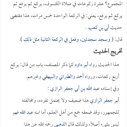
المجموع؟ عشرة ركوعات في صلاة الكسوف، يركع ثم يرفع ثم
يركع ثم يرفع، يعني: في الركعة الواحدة خمس مرات، هذا مقتضى
حديث
أبي بن كعب
.
قال: (
وسجد سجدتين، وفعل في الركعة الثانية مثل ذلك
).
تخريج الحديث
هذا الحديث رواه
أبو داود
كما ذكر المصنف، باب من قال: يركع
أربع ركعات، ورواه
أحمد
و
الطبراني
و
البيهقي
وغيرهم.
وفي إسناده
عبد الله بن أبي جعفر الرازي
:
أبو جعفر الرازي
هذا ضعيف ولا يحتمل تفرده، ومخالفته
للجمهور، وقد ضعفه جمع من أهل العلم، أما ابنه
عبد الله
فهو
ليس بشيء أصلاً، ولذلك قال
الذهبي
رحمه الله عن هذا