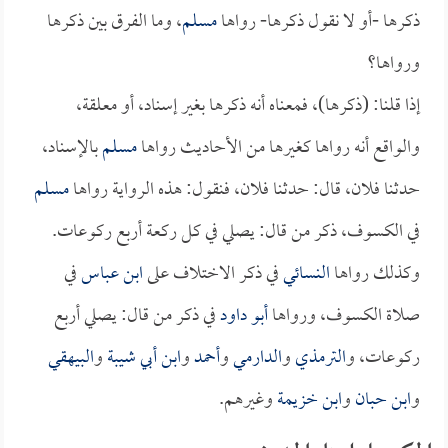
ذكرها -أو لا نقول ذكرها- رواها
مسلم
، وما الفرق بين ذكرها
ورواها؟
إذا قلنا: (ذكرها)، فمعناه أنه ذكرها بغير إسناد، أو معلقة،
والواقع أنه رواها كغيرها من الأحاديث رواها
مسلم
بالإسناد،
حدثنا فلان، قال: حدثنا فلان، فنقول: هذه الرواية رواها
مسلم
في الكسوف، ذكر من قال: يصلي في كل ركعة أربع ركوعات.
وكذلك رواها
النسائي
في ذكر الاختلاف على
ابن عباس
في
صلاة الكسوف، ورواها
أبو داود
في ذكر من قال: يصلي أربع
ركوعات، و
الترمذي
و
الدارمي
و
أحمد
و
ابن أبي شيبة
و
البيهقي
و
ابن حبان
و
ابن خزيمة
وغيرهم.