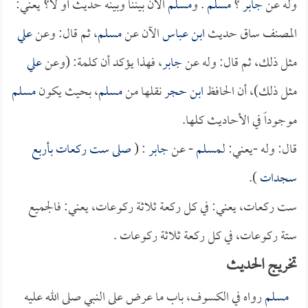
وله عن
جابر
؟
مسلم
. و
مسلم
الآن بيننا وبينه حديث أو لا؟ يعني:
المصنف ساق حديث
ابن عباس
الآن عن
مسلم
، ثم قال: وعن
علي
مثل ذلك، ثم قال: وله عن
جابر
، فهذا يؤكد أن كلمة: (وعن
علي
مثل ذلك)، أن الحافظ
ابن حجر
نقلها من
مسلم
، بحيث يكون
مسلم
موجوداً في الأحاديث كلها.
قال: وله -يعني: لـ
مسلم
- عن
جابر
: (
صلى ست ركعات بأربع
سجدات
).
ست ركعات، يعني: في كل ركعة ثلاثة ركوعات، يعني: فالجميع
ستة ركوعات، في كل ركعة ثلاثة ركوعات .
تخريج الحديث
مسلم
رواه في الكسوف، باب ما عرض على النبي صلى الله عليه