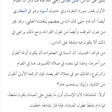
يشق على الناس، فـ
ابن عباس
رضي الله عنه هنا ذكر أن القيام
الأول بقدر سورة البقرة، وفي حديث
أسماء
وهو في
البخاري
أيضاً: أنه قام حتى كان الناس بعضهم يتغشاه الغشي، وقد يخر
من هول الموقف وأيضاً من طول القراءة، ومع ذلك يراعى في
ذلك ألا يكون فيه مشقة على الناس.
من فوائد الحديث: أن السنة في الصلوات أن يكون أولها أطول
من آخرها، وهذا كما نجده في صلاة الكسوف هنا في القيام
والركوع، كذلك هو في صلاة الفريضة، فإن الركعة الأولى أطول
من الثانية، ولماذا يستحب هذا؟
أولاً: للنشاط؛ لأن الإنسان أول ما يقبل على العبادة يكون نشطاً،
فما دام نشطاً تطول العبادة، فإذا فتر نشاطه خففت.