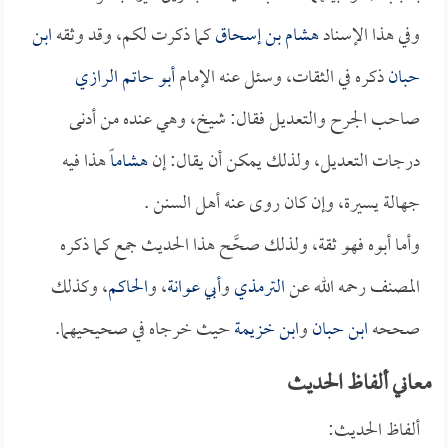
وفي هذا الإسناد
هشام بن إسحاق
كما ذكرت لكم، وقد وثقه
ابن
حبان
ذكره في الثقات، وسئل عنه الإمام
أبو حاتم الرازي
صاحب الجرح والتعديل فقال: شيخ، وهي عنده من أدنى
درجات التعديل، ولذلك يمكن أن يقال: إن
هشاماً
هذا فيه
جهالة يسيرة، وإن كان روى عنه أهل السنن .
وأما أبوه فهو ثقة، ولذلك صحَّح هذا الحديث جمع كما ذكره
المصنف رحمه الله عن
الترمذي
و
أبي عوانة
، و
الحاكم
، وكذلك
صححه
ابن حبان
و
ابن خزيمة
حيث خرجاه في صحيحيهما.
معاني ألفاظ الحديث
ألفاظ الحديث: