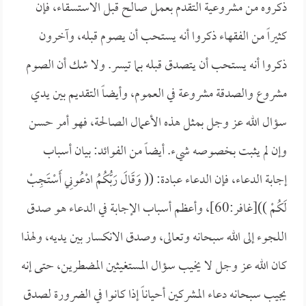
ذكروه من مشروعية التقدم بعمل صالح قبل الاستسقاء، فإن
كثيراً من الفقهاء ذكروا أنه يستحب أن يصوم قبله، وآخرون
ذكروا أنه يستحب أن يتصدق قبله بما تيسر. ولا شك أن الصوم
مشروع والصدقة مشروعة في العموم، وأيضاً التقديم بين يدي
سؤال الله عز وجل بمثل هذه الأعمال الصالحة، فهو أمر حسن
وإن لم يثبت بخصوصه شيء. أيضاً من الفوائد: بيان أسباب
إجابة الدعاء، فإن الدعاء عبادة: ((
وَقَالَ رَبُّكُمُ ادْعُونِي أَسْتَجِبْ
لَكُمْ ))[غافر:60]، وأعظم أسباب الإجابة في الدعاء هو صدق
اللجوء إلى الله سبحانه وتعالى، وصدق الانكسار بين يديه، ولهذا
كان الله عز وجل لا يخيب سؤال المستغيثين المضطرين، حتى إنه
يجيب سبحانه دعاء المشركين أحياناً إذا كانوا في الضرورة لصدق