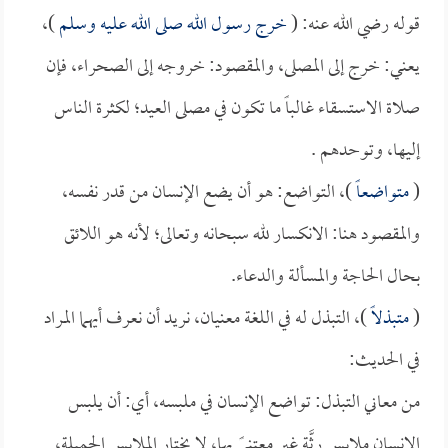
قوله رضي الله عنه: (
خرج رسول الله صلى الله عليه وسلم
)،
يعني: خرج إلى المصلى، والمقصود: خروجه إلى الصحراء، فإن
صلاة الاستسقاء غالباً ما تكون في مصلى العيد؛ لكثرة الناس
إليها، وتوحدهم .
(
متواضعاً
)، التواضع: هو أن يضع الإنسان من قدر نفسه،
والمقصود هنا: الانكسار لله سبحانه وتعالى؛ لأنه هو اللائق
بحال الحاجة والمسألة والدعاء.
(
متبذلاً
)، التبذل له في اللغة معنيان، نريد أن نعرف أيهما المراد
في الحديث:
من معاني التبذل: تواضع الإنسان في ملبسه، أي: أن يلبس
الإنسان ملابس رثَّة غير معتنىً بها، لا يختار الملابس الجميلة،