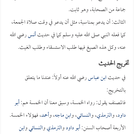
جماعة من الصحابة، وهو ثابت.
الثالث: أن يدعو بمناسبة، مثل أن يدعو في وقت صلاة الجمعة،
كما فعله النبي صلى الله عليه وسلم كما في حديث
أنس
رضي الله
عنه، وكل هذه الصيغ فيها طلب الاستسقاء وطلب الغيث.
تخريج الحديث
في حديث
ابن عباس
رضي الله عنه أولاً: عندنا ما يتعلق
بالتخريج:
فالمصنف يقول: رواه الخمسة، وسبق معنا أن الخمسة هم:
أبو
داود
، و
الترمذي
، و
النسائي
، و
ابن ماجه
، و
أحمد
، فهؤلاء الخمسة.
الأربعة أصحاب السنن:
أبو داود
و
الترمذي
و
النسائي
و
ابن