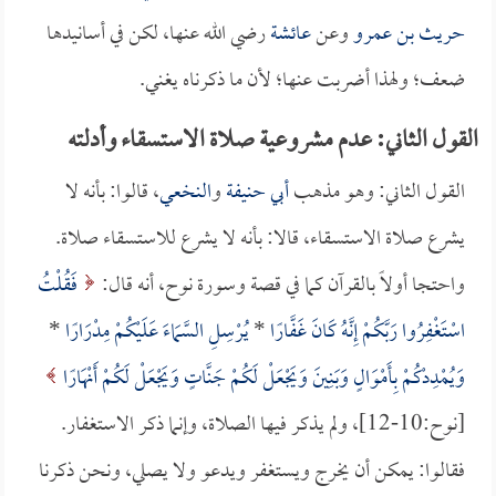
حريث بن عمرو
وعن
عائشة
رضي الله عنها، لكن في أسانيدها
ضعف؛ ولهذا أضربت عنها؛ لأن ما ذكرناه يغني.
القول الثاني: عدم مشروعية صلاة الاستسقاء وأدلته
القول الثاني: وهو مذهب
أبي حنيفة
و
النخعي
، قالوا: بأنه لا
يشرع صلاة الاستسقاء، قالا: بأنه لا يشرع للاستسقاء صلاة.
واحتجا أولاً بالقرآن كما في قصة وسورة نوح، أنه قال:
فَقُلْتُ
اسْتَغْفِرُوا رَبَّكُمْ إِنَّهُ كَانَ غَفَّارًا
*
يُرْسِلِ السَّمَاءَ عَلَيْكُمْ مِدْرَارًا
*
وَيُمْدِدْكُمْ بِأَمْوَالٍ وَبَنِينَ وَيَجْعَلْ لَكُمْ جَنَّاتٍ وَيَجْعَلْ لَكُمْ أَنْهَارًا
[نوح:10-12]، ولم يذكر فيها الصلاة، وإنما ذكر الاستغفار.
فقالوا: يمكن أن يخرج ويستغفر ويدعو ولا يصلي، ونحن ذكرنا