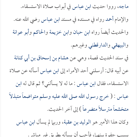
ماجه
، رووا حديث
ابن عباس
في أبواب صلاة الاستسقاء.
والإمام
أحمد
رواه في مسنده في مسند
ابن عباس
رضي الله عنه.
والحديث أيضاً رواه
ابن حبان
و
ابن خزيمة
و
الحاكم
و
أبو عوانة
و
البيهقي
و
الدارقطني
وغيرهم.
في سند الحديث قصة، وهي عن
هشام بن إسحاق بن أبي كنانة
عن أبيه قال: أرسلني أحد الأمراء إلى
ابن عباس
أسأله عن صلاة
الاستسقاء، فقال
ابن عباس
: ما له لا يسألني؟ ثم قال له
ابن
عباس
: (
خرج رسول الله صلى الله عليه وسلم متواضعاً متبذلاً
متخشعاً مترسلاً متضرعاً
) إلى آخر الحديث.
وكان هذا الأمير هو
الوليد بن عقبة
، وربما لم يسأل
ابن عباس
بسبب جفوة بينهما، فأحب أن يسأله بطريق غير مباشر.