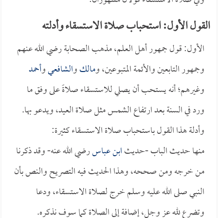
وفي صلاة الاستسقاء قولان مشهوران:
القول الأول: استحباب صلاة الاستسقاء وأدلته
الأول: قول جمهور أهل العلم، مذهب الصحابة رضي الله عنهم
وجمهور التابعين والأئمة المتبوعين، و
مالك
و
الشافعي
و
أحمد
وغيرهم؛ أنه يستحب أن يصلي للاستسقاء صلاةً على وفق ما
ورد في السنة بعد ارتفاع الشمس مثل صلاة العيد، ويدعو بها.
وأدلة هذا القول باستحباب صلاة الاستسقاء كثيرة:
منها حديث الباب -حديث
ابن عباس
رضي الله عنه- وقد ذكرنا
من خرجه ومن صححه، وهذا الحديث فيه التصريح والنص بأن
النبي صلى الله عليه وسلم خرج لصلاة الاستسقاء، ودعا
وتضرع لله عز وجل، إضافة إلى الصلاة كما سوف نذكره.