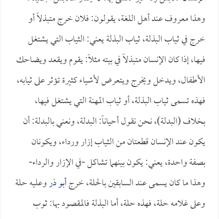
وهذا معروف عند أهل اللغة، يقولون: فلان خرج متبذلاً أو
خرج في ثياب البذلة، ثياب البذلة يعني: الثياب التي يشتغل
فيها، إذا كان الإنسان متبذلاً في بيته مثلاً: يقوم ويقعد ويضاحك
الأطفال، ويدخل ويخرج ويتعرض لأشياء كثيرة تؤثر على ثيابه،
فهذه تسمى ثياب البذلة، أو ثياب المهنة التي يشتغل فيها،
بخلاف (البدلة)، نحن نقول أحياناً: البدلة، ونعني بالبدلة: أن
يكون عند الإنسان قطعتان من الثياب إزار ورداء، ويكونان
بصفة واحدة، يعني: يكون بينهما تشاكل -في الإزار والرداء-
وهذا ما كان يسمى عند السابقين بالحلة، خرج
أبو ذر
وعليه حلة
وعلى غلامه حلة، فهذه حلة، أما البذلة فالمقصود بها: ثوب