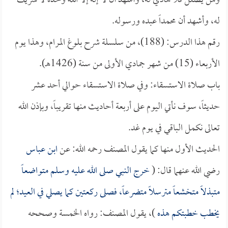
ومن يضلل فلا هادي له، وأشهد أن لا إله إلا الله وحده لا شريك
له، وأشهد أن محمداً عبده ورسوله.
رقم هذا الدرس: (188)، من سلسلة شرح بلوغ المرام، وهذا يوم
الأربعاء (15) من شهر جمادي الأولى من سنة (1426هـ).
باب صلاة الاستسقاء: وفي صلاة الاستسقاء حوالي أحد عشر
حديثاً، سوف نأتي اليوم على أربعة أحاديث منها تقريباً، وبإذن الله
تعالى نكمل الباقي في يوم غد.
الحديث الأول منها كما يقول المصنف رحمه الله: عن
ابن عباس
رضي الله عنهما قال: (
خرج النبي صلى الله عليه وسلم متواضعاً
متبذلاً متخشعاً مترسلاً متضرعاً، فصلى ركعتين كما يصلي في العيد؛ لم
يخطب خطبتكم هذه
)، يقول المصنف: رواه الخمسة وصححه