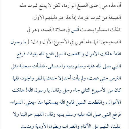
أن هذه هي إحدى الصيغ الواردة، لكن لا يمنع ثبوت هذه
الصيغة من ثبوت غيرها، إذاً هذا هو دليلهم الأول.
كذلك استدلوا بحديث
أنس
في صلاة الجمعة، وهو في
الصحيحين: لما جاء أعربي في الأسبوع الأول وقال: (
يا رسول
الله! هلكت الأموال وانقطعت السبل فادع الله يغيثنا، فرفع
النبي صلى الله عليه وسلم يديه واستسقى، فنشأت سحابة مثل
الترس حتى عمت، ولم يأت أحد إلا حدث بالمطر والجود، فلما
كان من الأسبوع الثاني جاء رجل وقال: يا رسول الله! هلكت
الأموال، وانقطعت السبل فادع الله يمسكها عنا -يعني: السماء-
فرفع النبي صلى الله عليه وسلم يديه وقال: اللهم حوالينا ولا
علينا، اللهم على الآكام والضراب وبطون الأودية ومنابت