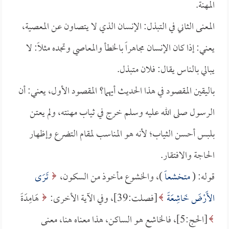
المهنة.
المعنى الثاني في التبذل: الإنسان الذي لا يتصاون عن المعصية،
يعني: إذا كان الإنسان مجاهراً بالخطأ والمعاصي وتجده مثلاً: لا
يبالي بالناس يقال: فلان متبذل.
باليقين المقصود في هذا الحديث أيهما؟ المقصود الأول، يعني: أن
الرسول صلى الله عليه وسلم خرج في ثياب مهنته، ولم يعتن
بلبس أحسن الثياب؛ لأنه هو المناسب لمقام التضرع وإظهار
الحاجة والافتقار.
قوله: (
متخشعاً
)، والخشوع مأخوذ من السكون،
تَرَى
الأَرْضَ خَاشِعَةً
[فصلت:39]، وفي الآية الأخرى:
هَامِدَةً
[الحج:5]، فالخاشع هو الساكن، هذا معناه هنا، معنى