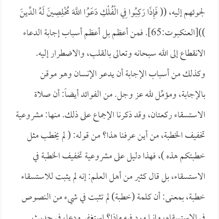
لجوئهم إليه، ((
فَإِذَا رَكِبُوا فِي الْفُلْكِ دَعَوُا اللَّهَ مُخْلِصِينَ لَهُ الدِّينَ
))[العنكبوت:65]. فمن أعظم بل أعظم أسباب إجابة الدعاء
الانقطاع إلى الله سبحانه وتعالى بالقلب، والاضطرار إليه.
وكذلك من أسباب الإجابة أن يدعو الإنسان وهو موقن
بالإجابة، ومؤمِّل لله عز وجل. من الفوائد أيضاً: أن صلاة
الاستسقاء ركعتان، وقد ذكرنا الإجماع على ذلك. منها: مشروعية
تخفيف الخطبة، من أين عرفنا هذا؟ من قوله: (
لم يخطب مثل
خطبتكم هذه )، فهذا دليل على مشروعية تخفيف الخطبة في
الاستسقاء، بل قال كثير من أهل العلم: إنه لم يثبت للاستسقاء
خطبة، بمعنى: أن كلمة (خطبة) لم تثبت في شيء من النصوص
في الاستسقاء، وإنما ورد فيه ماذا؟ استغفر ودعا، في حديث