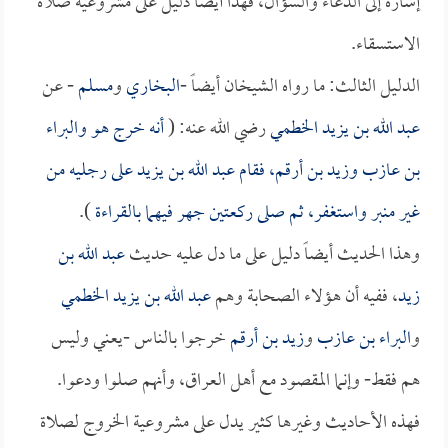
إشارة إلى الدعاء والسؤال، فهذا أيضاً دليل على مشروعية صلاة
الاستسقاء.
الدليل الثالث: ما رواه الشيخان أيضاً -
البخاري
و
مسلم
- عن
عبد الله بن يزيد الخطمي
رضي الله عنه: (
أنه خرج هو و
البراء
بن عازب
و
زيد بن أرقم
، فقام
عبد الله بن يزيد
على رجليه من
غير منبر واستغفر، ثم صلى ركعتين جهر فيهما بالقراءة
).
وهذا الحديث أيضاً دليل على ما دل عليه حديث
عبد الله بن
زيد
، ففيه أن هؤلاء الصحابة وهم
عبد الله بن يزيد الخطمي
و
البراء بن عازب
و
زيد بن أرقم
خرجوا بالناس -يعني وليس
هم فقط- وإنما المقصود مع أهل العراق، وأنهم صلوا ودعوا.
فهذه الأحاديث وغيرها كثير يدل على مشروعية الخروج لصلاة