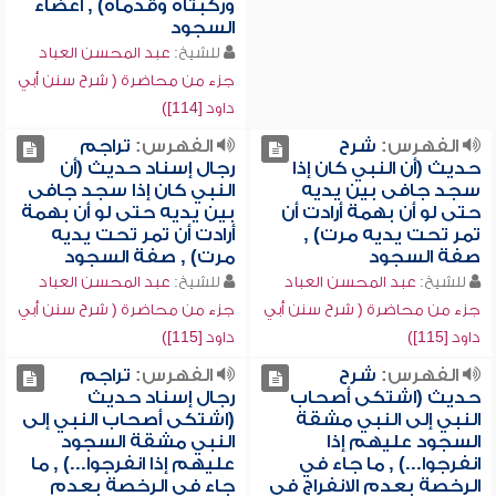
وركبتاه وقدماه) , أعضاء
السجود
للشيخ:
عبد المحسن العباد
جزء من محاضرة ( شرح سنن أبي
داود [114])
الفهرس:
شرح
الفهرس:
تراجم
حديث (أن النبي كان إذا
رجال إسناد حديث (أن
سجد جافى بين يديه
النبي كان إذا سجد جافى
حتى لو أن بهمة أرادت أن
بين يديه حتى لو أن بهمة
تمر تحت يديه مرت) ,
أرادت أن تمر تحت يديه
صفة السجود
مرت) , صفة السجود
للشيخ:
عبد المحسن العباد
للشيخ:
عبد المحسن العباد
جزء من محاضرة ( شرح سنن أبي
جزء من محاضرة ( شرح سنن أبي
داود [115])
داود [115])
الفهرس:
شرح
الفهرس:
تراجم
حديث (اشتكى أصحاب
رجال إسناد حديث
النبي إلى النبي مشقة
(اشتكى أصحاب النبي إلى
السجود عليهم إذا
النبي مشقة السجود
انفرجوا...) , ما جاء في
عليهم إذا انفرجوا...) , ما
الرخصة بعدم الانفراج في
جاء في الرخصة بعدم