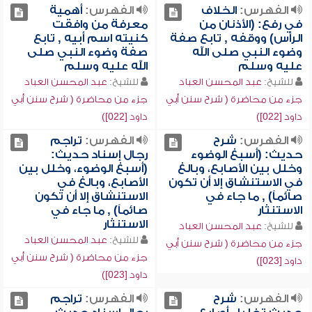
الفهرس:
الخلاف
الفهرس:
أهمية
في رفع: (الأذنان من
معرفة من وافقت
الرأس) ووقفه , تابع صفة
كنيته اسم أبيه , تابع
وضوء النبي صلى الله
صفة وضوء النبي صلى
عليه وسلم
الله عليه وسلم
للشيخ:
عبد المحسن العباد
للشيخ:
عبد المحسن العباد
جزء من محاضرة ( شرح سنن أبي
جزء من محاضرة ( شرح سنن أبي
داود [022])
داود [022])
الفهرس:
شرح
الفهرس:
تراجم
حديث: (أسبغ الوضوء
رجال إسناد حديث:
وخلل بين الأصابع، وبالغ
(أسبغ الوضوء، وخلل بين
في الاستنشاق إلا أن تكون
الأصابع، وبالغ في
صائماً) , ما جاء في
الاستنشاق إلا أن تكون
الاستنثار
صائماً) , ما جاء في
الاستنثار
للشيخ:
عبد المحسن العباد
للشيخ:
عبد المحسن العباد
جزء من محاضرة ( شرح سنن أبي
جزء من محاضرة ( شرح سنن أبي
داود [023])
داود [023])
الفهرس:
شرح
الفهرس:
تراجم