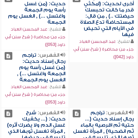
أخرى لحديث: (امكثي
حديث: (من غسل
قدر ما كانت تحبسك
رأسه يوم الجمعة
حيضتك ..) , من قال:
واغتسل ...) , الغسل يوم
المستحاضة تدع الصلاة
الجمعة
في الأيام التي تحيض
للشيخ:
عبد المحسن العباد
فيها
جزء من محاضرة ( شرح سنن أبي
للشيخ:
عبد المحسن العباد
داود [053])
جزء من محاضرة ( شرح سنن أبي
الفهرس:
تراجم
داود [042])
رجال إسناد حديث:
(من غسل رأسه يوم
الجمعة واغتسل ...) ,
الغسل يوم الجمعة
للشيخ:
عبد المحسن العباد
جزء من محاضرة ( شرح سنن أبي
داود [053])
الفهرس:
تراجم
الفهرس:
شرح
رجال إسناد حديث (...
حديث: (... يكفيك
حتيه ثم اقرصيه بالماء
غسل الدم ولا يضرك أثره)
ثم انضحيه) , المرأة تغسل
, المرأة تغسل ثوبها الذي
ثوبها الذي تلبسه في
تلبسه في حيضها