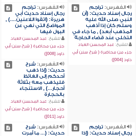
الفهرس:
تراجم
الفهرس:
تراجم
رجال إسناد حديث: (أن
رجال إسناد حديث أبي
النبي صلى الله عليه
هريرة: (اتقوا اللاعنين....) ,
وسلم كان إذا أذهب
المواضع التي نهي عن
المذهب أبعد) , ما جاء في
البول فيها
التخلي عند قضاء الحاجة
للشيخ:
عبد المحسن العباد
للشيخ:
عبد المحسن العباد
جزء من محاضرة ( شرح سنن أبي
جزء من محاضرة ( شرح سنن أبي
داود [008])
داود [004])
الفهرس:
شرح
حديث: (إذا ذهب
أحدكم إلى الغائظ
فليذهب معه بثلاثة
أحجار...) , الاستنجاء
بالحجارة
للشيخ:
عبد المحسن العباد
جزء من محاضرة ( شرح سنن أبي
داود [011])
الفهرس:
تراجم
الفهرس:
شرح
رجال إسناد حديث: (إذا
حديث: (... ما أمرت