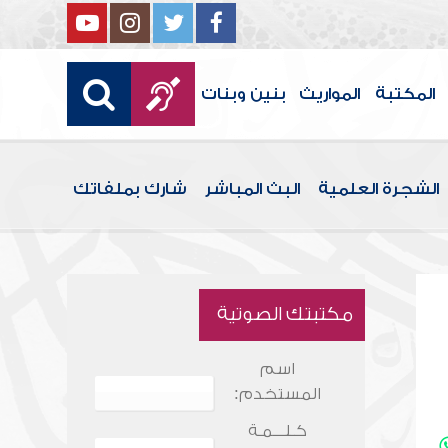
المكتبة
المواريث
بنين وبنات
الشجرة العلمية
البث المباشر
شارك بملفاتك
مكتبتك الصوتية
اسم
المستخدم:
كـلـــمـة