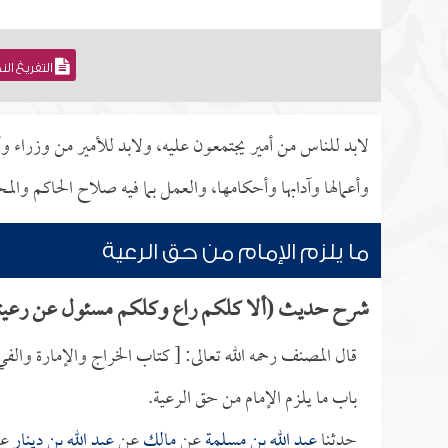
التفريغ ال
لابد للناس من أمير يجتمعون عليه، ولابد للأمير من وزراء وأ
وأعمالها وآدابها وأحكامها، والعمل بما فيه صلاح الحاكم والم
ما يلزم الإمام من حق الرعية
شرح حديث (ألا كلكم راع وكلكم مسئول عن رعيت
قال المصنف رحمه الله تعالى: [ كتاب الخراج والإمارة والفي
باب ما يلزم الإمام من حق الرعية.
حدثنا
عبد الله بن مسلمة
عن
مالك
عن
عبد الله بن دينار
ع