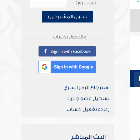
الـمـــــرور:
دخول المشتركين
أو الدخول بحساب
استرجاع الرمز السري
تسجيل عضو جديد
إعادة تفعيل حساب
البث المباشر