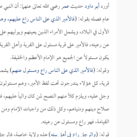
أورد
أبو داود
حديث
عمر
رضي الله تعالى عنهما: أن النبي ص
عام فصله بقوله: (
فالأمير الذي على الناس راع عليهم، و
الأول في البلاد، ويشمل الأمراء الذين يعينهم ويوليهم عل
عن رعيته، فالأمير على قرية مسئول على القرية وأهل القرية
يكون مسئولاً عن الجميع هو الإمام الأعظم والخليفة.
وقوله: (
فالأمير الذي على الناس راع ومسئول عنهم
) يشمل 
قرية، كل هؤلاء يندرجون تحت لفظ الأمير، وهم مسئولون ع
وجل عليه، ويلزم كلاً منهم النصح لمن كان والياً عليهم،
صلاح دينهم ودنياهم، وكل ذلك من واجبات الإمام ومن وا
القيامة، فهو راع ومسئول عن رعيته.
قوله: (
والرجل راع في أهل بيته
) هذه ولاية خاصة، فالرجل