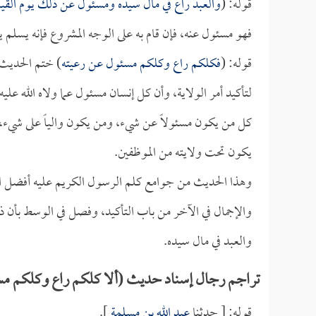
قوله: (
والعبد راع في مال سيده ومسئول عن ذلك يوم القيا
فهو مسئول عنه، فإن قام به على الوجه المشروع فإنه يسلم ي
قوله: (
فكلكم راع وكلكم مسئول عن رعيته
) ختم الحديث ب
لتأكيد أمر الولاية، وأن كل إنسان مسئول عما ولاه الله عل
كل من يكون مسئولاً عن شيء، ومن يكون والياً على شيء، سوا
يكون تحت ولايته من الموظفين.
وهذا الحديث من جوامع كلم الرسول الكريم عليه أفضل الصل
والإجمال في الآخر من باب التأكيد، وفصل في الوسط بأن ذ
والعبد في مال سيده.
تراجم رجال إسناد حديث (ألا كلكم راع وكلكم مس
قوله: [ حدثنا
عبد الله بن مسلمة
].