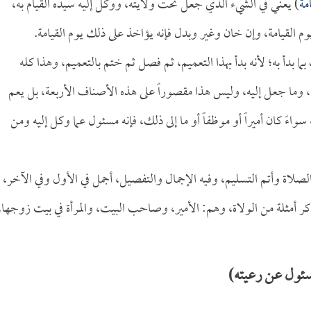
مة
) يعني في الشيء الذي جعل تحت ولايته، ووكل إليه سيده القيام به،
وم القيامة، وإن خان وغير وبدل فإنه يؤاخذ على ذلك يوم القيامة.
ما بدأ به؛ لأنه بدأ بهذا التعميم، ثم فصل ثم ختم بالتعميم، وهذا كله
يه، وما جعل إليه، وليس هذا مقصوراً على هذه الأصناف الأربعة، بل يعم
ءً كان أميراً أو موظفاً أو ما إلى ذلك، فإنه مسئول عما وكل إليه ومن
اة وأتم التسليم، وفيه الإجمال والتفصيل، أجمل في الأول وفي الآخر،
كر أمثلة من الولاة، وهم: الأمير، وصاحب البيت، والمرأة في بيت زوجها،
ئول عن رعيته)