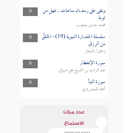
وبقى على رمضان ساعات .. فهل من
0
توبة
محمد حسين يعقوب
سلسلة الحضارة النبوية (19) - الخَلقُ
0
من الرزق
زغلول النجار
سورة الإنفطار
0
عبد الرشيد بن الشيخ علي صوفي
سورة النبأ
0
أحمد المعصراوي
عدد مرات
الاستماع