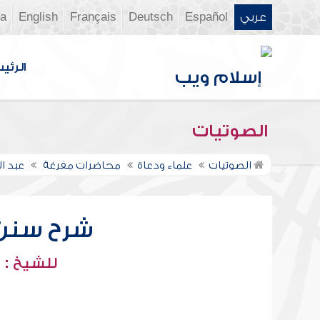
عربي
Español
Deutsch
Français
English
ia
الرئي
الصوتيات
الصوتيات
علماء ودعاة
محاضرات مفرغة
عبد ا
شرح سنن أب
للشيخ : 