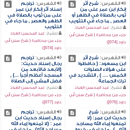
الفهرس:
شرح أثر
الفهرس:
تراجم
إنكار ابن عمر على من
إسناد أثر إنكار ابن عمر
ثوب بالصلاة في الظهر أو
على من ثوب بالصلاة في
العصر , ما جاء في التثويب
الظهر والعصر , ما جاء في
التثويب
للشيخ:
عبد المحسن العباد
للشيخ:
عبد المحسن العباد
جزء من محاضرة ( شرح سنن أبي
جزء من محاضرة ( شرح سنن أبي
داود [074])
داود [074])
الفهرس:
شرح أثر
الفهرس:
تراجم
ابن مسعود: ( حافظوا
رجال إسناد حديث:
على هؤلاء الصلوات
(الأبعد فالأبعد من
الخمس .... ) , التشديد في
المسجد أعظم أجراً ...) ,
ترك الجماعة
فضل المشي إلى الصلاة
للشيخ:
عبد المحسن العباد
للشيخ:
عبد المحسن العباد
جزء من محاضرة ( شرح سنن أبي
جزء من محاضرة ( شرح سنن أبي
داود [076])
داود [077])
الفهرس:
شرح
الفهرس:
تراجم
حديث ابن عمر: (لا
رجال إسناد حديث ابن
تمنعوا إماء الله مساجد
عمر : (لا تمنعوا إماء الله
الله ..) , ما جاء في خروج
مساجد الله) , ما جاء في