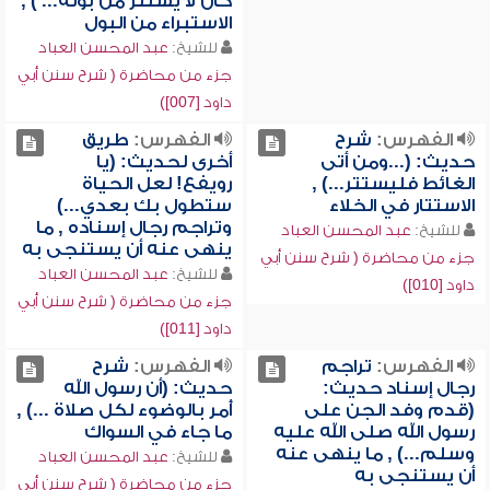
كان لا يستتر من بوله... ) ,
الاستبراء من البول
للشيخ:
عبد المحسن العباد
جزء من محاضرة ( شرح سنن أبي
داود [007])
الفهرس:
شرح
الفهرس:
طريق
حديث: (...ومن أتى
أخرى لحديث: (يا
الغائط فليستتر...) ,
رويفع! لعل الحياة
الاستتار في الخلاء
ستطول بك بعدي...)
وتراجم رجال إسناده , ما
للشيخ:
عبد المحسن العباد
ينهى عنه أن يستنجى به
جزء من محاضرة ( شرح سنن أبي
للشيخ:
عبد المحسن العباد
داود [010])
جزء من محاضرة ( شرح سنن أبي
داود [011])
الفهرس:
تراجم
الفهرس:
شرح
رجال إسناد حديث:
حديث: (أن رسول الله
(قدم وفد الجن على
أُمر بالوضوء لكل صلاة ...) ,
رسول الله صلى الله عليه
ما جاء في السواك
وسلم...) , ما ينهى عنه
للشيخ:
عبد المحسن العباد
أن يستنجى به
جزء من محاضرة ( شرح سنن أبي