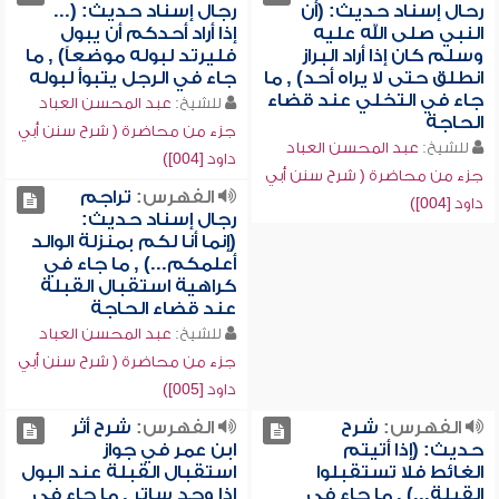
رحال إسناد حديث: (أن
رجال إسناد حديث: (...
النبي صلى الله عليه
إذا أراد أحدكم أن يبول
وسلم كان إذا أراد البراز
فليرتد لبوله موضعاً) , ما
انطلق حتى لا يراه أحد) , ما
جاء في الرجل يتبوأ لبوله
جاء في التخلي عند قضاء
للشيخ:
عبد المحسن العباد
الحاجة
جزء من محاضرة ( شرح سنن أبي
للشيخ:
عبد المحسن العباد
داود [004])
جزء من محاضرة ( شرح سنن أبي
الفهرس:
تراجم
داود [004])
رجال إسناد حديث:
(إنما أنا لكم بمنزلة الوالد
أعلمكم...) , ما جاء في
كراهية استقبال القبلة
عند قضاء الحاجة
للشيخ:
عبد المحسن العباد
جزء من محاضرة ( شرح سنن أبي
داود [005])
الفهرس:
شرح
الفهرس:
شرح أثر
حديث: (إذا أتيتم
ابن عمر في جواز
الغائط فلا تستقبلوا
استقبال القبلة عند البول
القبلة...) , ما جاء في
إذا وجد ساتر , ما جاء في