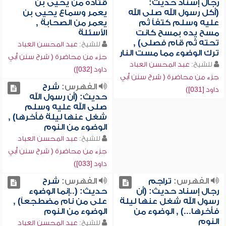
رجال إسناد حديث:
قتادة من يحيى بن
(أكل رسول الله صلى الله
يعمر وسماع يحيى بن
عليه وسلم كتفاً ثم
يعمر من الصحابة ,
مسح يده بمسح كانت
الأسئلة
تحته ثم قام فصلى) ,
للشيخ:
عبد المحسن العباد
ترك الوضوء مما مست النار
جزء من محاضرة ( شرح سنن أبي
للشيخ:
عبد المحسن العباد
داود [032])
جزء من محاضرة ( شرح سنن أبي
الفهرس:
شرح
داود [031])
حديث: (أن رسول الله
صلى الله عليه وسلم
شغل عنها ليلة فأخرها) ,
الوضوء من النوم
للشيخ:
عبد المحسن العباد
جزء من محاضرة ( شرح سنن أبي
داود [033])
الفهرس:
تراجم
الفهرس:
شرح
رجال إسناد حديث: (أن
حديث: (..إنما الوضوء
رسول الله شغل عنها ليلة
على من نام مضطجعاً) ,
فأخرها...) , الوضوء من
الوضوء من النوم
النوم
للشيخ:
عبد المحسن العباد