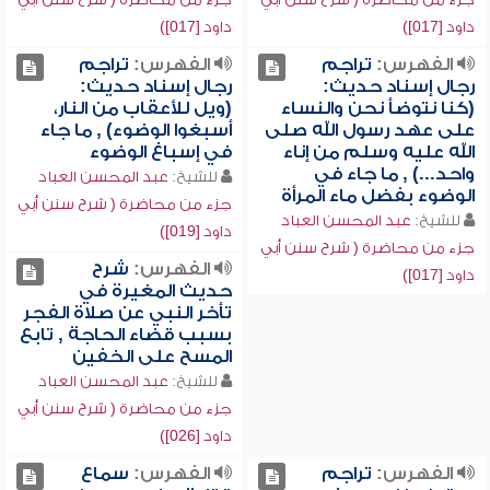
داود [017])
داود [017])
الفهرس:
تراجم
الفهرس:
تراجم
رجال إسناد حديث:
رجال إسناد حديث:
(كنا نتوضأ نحن والنساء
(ويل للأعقاب من النار،
على عهد رسول الله صلى
أسبغوا الوضوء) , ما جاء
الله عليه وسلم من إناء
في إسباغ الوضوء
واحد...) , ما جاء في
للشيخ:
عبد المحسن العباد
الوضوء بفضل ماء المرأة
جزء من محاضرة ( شرح سنن أبي
للشيخ:
عبد المحسن العباد
داود [019])
جزء من محاضرة ( شرح سنن أبي
الفهرس:
شرح
داود [017])
حديث المغيرة في
تأخر النبي عن صلاة الفجر
بسبب قضاء الحاجة , تابع
المسح على الخفين
للشيخ:
عبد المحسن العباد
جزء من محاضرة ( شرح سنن أبي
داود [026])
الفهرس:
تراجم
الفهرس:
سماع