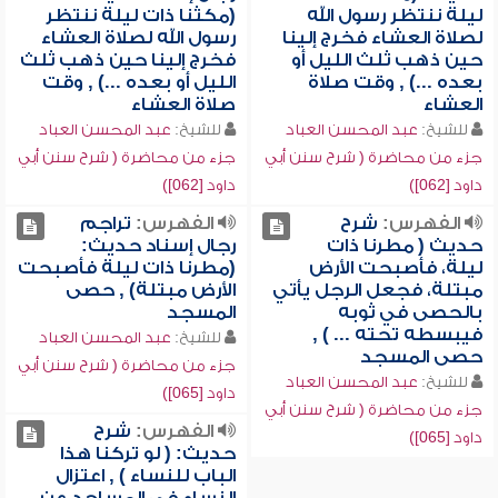
ليلة ننتظر رسول الله
(مكثنا ذات ليلة ننتظر
لصلاة العشاء فخرج إلينا
رسول الله لصلاة العشاء
حين ذهب ثلث الليل أو
فخرج إلينا حين ذهب ثلث
بعده ...) , وقت صلاة
الليل أو بعده ...) , وقت
العشاء
صلاة العشاء
للشيخ:
عبد المحسن العباد
للشيخ:
عبد المحسن العباد
جزء من محاضرة ( شرح سنن أبي
جزء من محاضرة ( شرح سنن أبي
داود [062])
داود [062])
الفهرس:
شرح
الفهرس:
تراجم
حديث ( مطرنا ذات
رجال إسناد حديث:
ليلة، فأصبحت الأرض
(مطرنا ذات ليلة فأصبحت
مبتلة، فجعل الرجل يأتي
الأرض مبتلة) , حصى
بالحصى في ثوبه
المسجد
فيبسطه تحته ... ) ,
للشيخ:
عبد المحسن العباد
حصى المسجد
جزء من محاضرة ( شرح سنن أبي
للشيخ:
عبد المحسن العباد
داود [065])
جزء من محاضرة ( شرح سنن أبي
الفهرس:
شرح
داود [065])
حديث: ( لو تركنا هذا
الباب للنساء ) , اعتزال