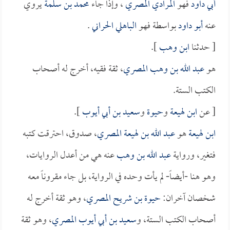
أبي داود
فهو
المرادي المصري
، وإذا جاء
محمد بن سلمة
يروي
عنه
أبو داود
بواسطة فهو
الباهلي الحراني
.
[ حدثنا
ابن وهب
].
هو
عبد الله بن وهب المصري
، ثقة فقيه، أخرج له أصحاب
الكتب الستة.
[ عن
ابن لهيعة
و
حيوة
و
سعيد بن أبي أيوب
].
ابن لهيعة
هو
عبد الله بن لهيعة المصري
، صدوق، احترقت كتبه
فتغير، ورواية
عبد الله بن وهب
عنه هي من أعدل الروايات،
وهو هنا -أيضاً- لم يأت وحده في الرواية، بل جاء مقروناً معه
شخصان آخران:
حيوة بن شريح المصري
، وهو ثقة أخرج له
أصحاب الكتب الستة، و
سعيد بن أبي أيوب المصري
، وهو ثقة