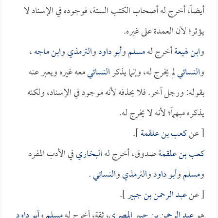
أيضاً، أخرج له أصحاب الكتب الستة، فوجوده في الإسناد لا
يؤثر؛ لأن العمدة على غيره.
و
ابن لهيعة
أخرج له
مسلم
و
أبو داود
و
الترمذي
و
ابن ماجه
،
و
النسائي
لم يخرج له، وإنما يذكر
النسائي
معه غيره ويعبر عنه
بقوله: ورجل آخر. فلا يحذفه لأنه موجود في الإسناد، ولكنه
يذكره مبهماً؛ لأنه لا يخرج له.
[ عن
كعب بن علقمة
].
كعب بن علقمة
صدوق، أخرج له
البخاري
في الأدب المفرد
و
مسلم
و
أبو داود
و
الترمذي
و
النسائي
.
[ عن
عبد الرحمن بن جبير
].
هو
عبد الرحمن بن جبير المصري
، ثقة، أخرج له
مسلم
و
أبو داود