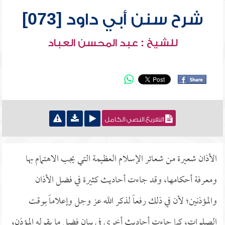
شرح سنن أبي داود [073]
للشيخ : عبد المحسن العباد
التفريغ النصي الكامل
الأذان شعيرة من شعائر الإسلام العظيمة التي يجب الاهتمام بها
ومعرفة أحكامها، وقد جاءت أحاديث كثيرة في فضل الأذان
والمؤذنين؛ لأن في ذلك رفعاً لذكر الله عز وجل وإعلاماً بوقت
الصلوات، كما جاءت أحاديث أخرى في بيان فضل ما يقوله المؤذن،