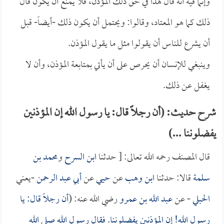
وإنما فيه أنه قال هذا في حق ذلك المؤذن، فلا يمنع أن يكون قال
ذلك كما هو المعتاد، وقالوا: ويحتمل أن يكون ذلك -أيضاً- قبل
أن يشرع للناس أن يقولوا مثل ما يقول المؤذن.
وينبغي للإنسان أن يحرص على أن يأتي بمتابعة المؤذن، وأن لا
يغفل عن ذلك.
شرح حديث: (أن رجلاً قال: يا رسول الله إن المؤذنين
يفضلوننا ...)
قال المصنف رحمه الله تعالى: [ حدثنا
ابن السرح
و
محمد بن
سلمة
قالا: حدثنا
ابن وهب
عن
حيي
عن
أبي عبد الرحمن
-يعني
الحبلي
- عن
عبد الله بن عمرو
رضي الله عنه: (
أن رجلاً قال: يا
رسول الله! إن المؤذنين يفضلوننا. فقال رسول الله صلى الله