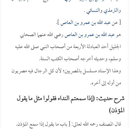
و
الترمذي
و
النسائي
.
[ عن
عبد الله بن عمرو بن العاص
].
هو
عبد الله بن عمرو بن العاص
رضي الله عنهما الصحابي
الجليل أحد العبادلة الأربعة من أصحاب النبي صلى الله عليه
وسلم، وحديثه أخرجه أصحاب الكتب الستة.
وهذا الإسناد مسلسل بالمصريين؛ لأن كل الرجال فيه مصريون
من أوله إلى آخره.
شرح حديث: (إذا سمعتم النداء فقولوا مثل ما يقول
المؤذن)
قال المصنف رحمه الله تعالى: [ باب ما يقول إذا سمع المؤذن.