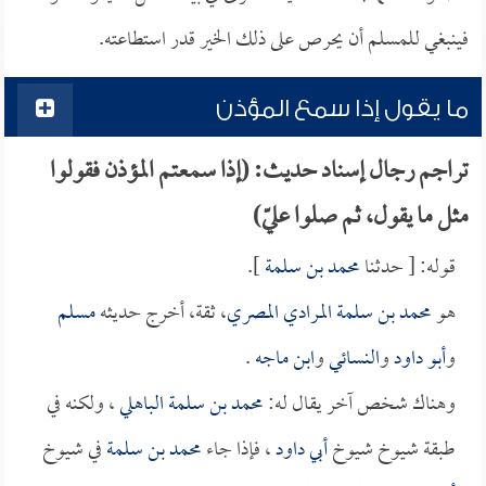
فينبغي للمسلم أن يحرص على ذلك الخير قدر استطاعته.
ما يقول إذا سمع المؤذن
تراجم رجال إسناد حديث: (إذا سمعتم المؤذن فقولوا
مثل ما يقول، ثم صلوا عليّ)
قوله: [ حدثنا
محمد بن سلمة
].
هو
محمد بن سلمة المرادي المصري
، ثقة، أخرج حديثه
مسلم
و
أبو داود
و
النسائي
و
ابن ماجه
.
وهناك شخص آخر يقال له:
محمد بن سلمة الباهلي
، ولكنه في
طبقة شيوخ شيوخ
أبي داود
، فإذا جاء
محمد بن سلمة
في شيوخ