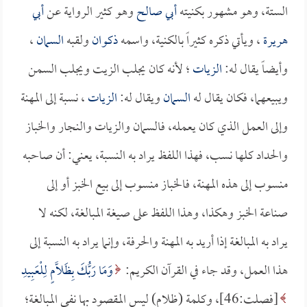
الستة، وهو مشهور بكنيته
أبي صالح
وهو كثير الرواية عن
أبي
هريرة
، ويأتي ذكره كثيراً بالكنية، واسمه
ذكوان
ولقبه
السمان
،
وأيضاً يقال له:
الزيات
؛ لأنه كان يجلب الزيت ويجلب السمن
ويبيعهما، فكان يقال له
السمان
ويقال له:
الزيات
، نسبة إلى المهنة
وإلى العمل الذي كان يعمله، فالسمان والزيات والنجار والخباز
والحداد كلها نسب، فهذا اللفظ يراد به النسبة، يعني: أن صاحبه
منسوب إلى هذه المهنة، فالخباز منسوب إلى بيع الخبز أو إلى
صناعة الخبز وهكذا، وهذا اللفظ على صيغة المبالغة، لكنه لا
يراد به المبالغة إذا أريد به المهنة والحرفة، وإنما يراد به النسبة إلى
هذا العمل، وقد جاء في القرآن الكريم:
وَمَا رَبُّكَ بِظَلَّامٍ لِلْعَبِيدِ
[فصلت:46]، وكلمة (ظلام) ليس المقصود بها نفي المبالغة؛