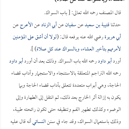
قال المصنف رحمه الله تعالى: [ باب السواك.
حدثنا
قتيبة بن سعيد
عن
سفيان
عن
أبي الزناد
عن
الأعرج
عن
أبي هريرة
رضي الله عنه يرفعه قال: (
لولا أن أشق على المؤمنين
لأمرتهم بتأخير العشاء، وبالسواك عند كل صلاة
) ].
أورد
أبو داود
رحمه الله باب السواك. وذلك بعد أن أورد
أبو داود
رحمه الله التراجم المتعلقة بالاستنجاء والاستجمار وآداب قضاء
الحاجة، وهي أبواب متعددة تتعلق بآداب قضاء الحاجة وبما
يكون به إزالة أثر الخارج بعد ذلك، ثم انتقل إلى الطهارة وإلى
الوضوء وكذلك تطهير الفم وتنظيفه حتى تكون رائحته طيبة،
وذلك باستعمال السواك، وقد جاء في سنن
النسائي
أنه قال عليه