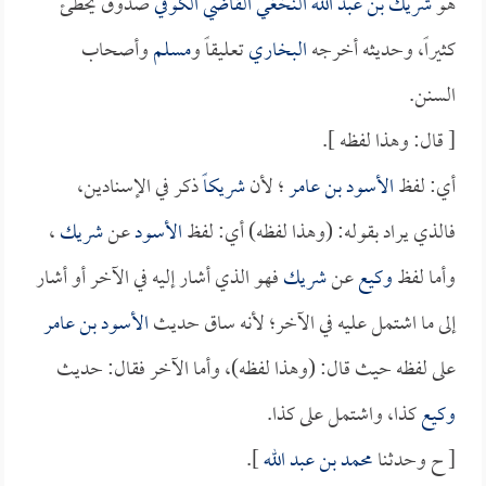
هو
شريك بن عبد الله النخغي القاضي الكوفي
صدوق يخطئ
كثيراً، وحديثه أخرجه
البخاري
تعليقاً و
مسلم
وأصحاب
السنن.
[ قال: وهذا لفظه ].
أي: لفظ
الأسود بن عامر
؛ لأن
شريكاً
ذكر في الإسنادين،
فالذي يراد بقوله: (وهذا لفظه) أي: لفظ
الأسود
عن
شريك
،
وأما لفظ
وكيع
عن
شريك
فهو الذي أشار إليه في الآخر أو أشار
إلى ما اشتمل عليه في الآخر؛ لأنه ساق حديث
الأسود بن عامر
على لفظه حيث قال: (وهذا لفظه)، وأما الآخر فقال: حديث
وكيع
كذا، واشتمل على كذا.
[ ح وحدثنا
محمد بن عبد الله
].