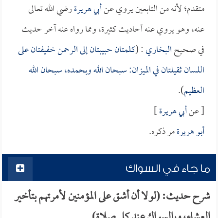
متقدم؛ لأنه من التابعين يروي عن
أبي هريرة
رضي الله تعالى
عنه، وهو يروي عنه أحاديث كثيرة، ومما رواه عنه آخر حديث
في صحيح
البخاري
: (
كلمتان حبيبتان إلى الرحمن خفيفتان على
اللسان ثقيلتان في الميزان: سبحان الله وبحمده، سبحان الله
العظيم
).
[ عن
أبي هريرة
]
أبو هريرة
مر ذكره.
ما جاء في السواك
شرح حديث: (لولا أن أشق على المؤمنين لأمرتهم بتأخير
العشاء، وبالسواك عند كل صلاة)