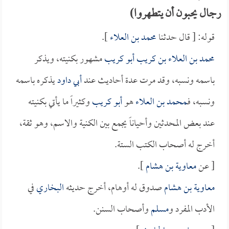
رجال يحبون أن يتطهروا)
قوله: [ قال حدثنا
محمد بن العلاء
].
محمد بن العلاء بن كريب أبو كريب
مشهور بكنيته، ويذكر
باسمه ونسبه، وقد مرت عدة أحاديث عند
أبي داود
يذكره باسمه
ونسبه، فـ
محمد بن العلاء
هو
أبو كريب
وكثيراً ما يأتي بكنيته
عند بعض المحدثين وأحياناً يجمع بين الكنية والاسم، وهو ثقة،
أخرج له أصحاب الكتب الستة.
[ عن
معاوية بن هشام
].
معاوية بن هشام
صدوق له أوهام، أخرج حديثه
البخاري
في
الأدب المفرد و
مسلم
وأصحاب السنن.