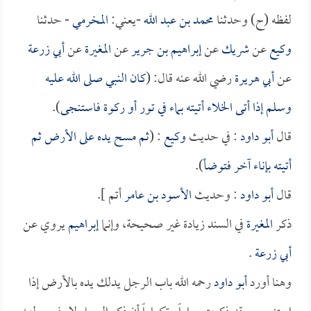
لفظه (ح) وحدثنا
محمد بن عبد الله
-يعني:
المخرمي
- حدثنا
وكيع
عن
شريك
عن
إبراهيم بن جرير
عن
المغيرة
عن
أبي زرعة
عن
أبي هريرة
رضي الله عنه قال: (
كان النبي صلى الله عليه
وسلم إذا أتى الخلاء أتيته بماء في تور أو ركوة فاستنجى
).
قال
أبو داود
: في حديث
وكيع
: (
ثم مسح يده على الأرض ثم
أتيته بإناء آخر فتوضأ
).
قال
أبو داود
: وحديث
الأسود بن عامر
أتم ].
ذكر
المغيرة
في السند زيادة غير صحيحة، وإنما
إبراهيم
يروي عن
أبي زرعة
.
وهنا أورد
أبو داود
رحمه الله باب الرجل يدلك يده بالأرض إذا