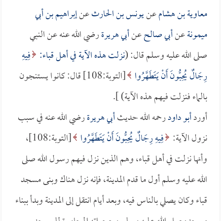
معاوية بن هشام
عن
يونس بن الحارث
عن
إبراهيم بن أبي
ميمونة
عن
أبي صالح
عن
أبي هريرة
رضي الله عنه عن النبي
صلى الله عليه وسلم قال: (
نزلت هذه الآية في أهل قباء:
فِيهِ
رِجَالٌ يُحِبُّونَ أَنْ يَتَطَهَّرُوا
[التوبة:108] قال: كانوا يستنجون
بالماء فنزلت فيهم هذه الآية) ].
أورد
أبو داود
رحمه الله حديث
أبي هريرة
رضي الله عنه في سبب
نزول الآية:
فِيهِ رِجَالٌ يُحِبُّونَ أَنْ يَتَطَهَّرُوا
[التوبة:108]،
وأنها نزلت في أهل قباء، وهم الذين نزل فيهم رسول الله صلى
الله عليه وسلم أول ما قدم المدينة، فإنه نزل هناك وبنى مسجد
قباء وكان يصلي بالناس فيه، وبعد أيام انتقل إلى المدينة وبدأ ببناء