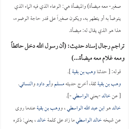
صغير- معه ميضأة) والميضأة هي: الوعاء الذي فيه الماء الذي
يتوضأ به أو يتطهر به، ويكون صغيراً على قدر حاجة الوضوء،
هذا هو الذي يقال له: ميضأة.
تراجم رجال إسناد حديث: (أن رسول الله دخل حائطاً
ومعه غلام معه ميضأة...)
قوله: [ حدثنا
وهب بن بقية
].
وهب بن بقية
ثقة، أخرج حديثه
مسلم
و
أبو داود
و
النسائي
.
[ عن
خالد
-يعني
الواسطي
-].
خالد
هو
ابن عبد الله الواسطي
، و
وهب بن بقية
عندما روى
عن شيخه
خالد الواسطي
ما زاد على كلمة
خالد
، يعني: ذكره