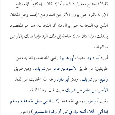
قليلاً فيحتاج معه إلى دلك، وأما إذا كان الماء كثيراً فإنه يتابع
الإزالة بالماء حتى يزول الأثر عن اليد وعن الجسد وعن المكان
الذي فيه النجاسة حتى يزال منه أثر النجاسة، هذا هو المقصود
بالدلك، فإذا كان هناك حاجة إلى دلك اليد فإنها تدلك بالأرض
وبالتراب.
أورد
أبو داود
حديث
أبي هريرة
رضي الله عنه، وقد جاء من
طريقين: من طريق
الأسود بن عامر
عن
شريك
، ومن طريق
وكيع
عن
شريك
، وذكر
أبو داود
رحمه الله الحديث على لفظ
الأسود بن عامر
عن
شريك
حيث قال: وهذا لفظه.
يقول
أبو هريرة
رضي الله عنه: (
كان النبي صلى الله عليه وسلم
إذا أتى الخلاء أتيته بماء في تور أو ركوة فاستنجى
) والتور