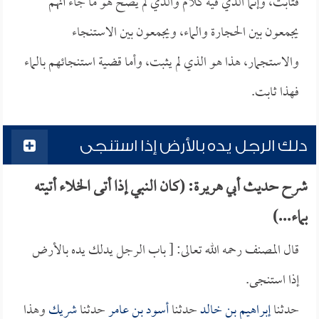
فثابت، وإنما الذي فيه كلام والذي لم يصح هو ما جاء أنهم
يجمعون بين الحجارة والماء، ويجمعون بين الاستنجاء
والاستجمار، هذا هو الذي لم يثبت، وأما قضية استنجائهم بالماء
فهذا ثابت.
دلك الرجل يده بالأرض إذا استنجى
شرح حديث أبي هريرة: (كان النبي إذا أتى الخلاء أتيته
بماء...)
قال المصنف رحمه الله تعالى: [ باب الرجل يدلك يده بالأرض
إذا استنجى.
حدثنا
إبراهيم بن خالد
حدثنا
أسود بن عامر
حدثنا
شريك
وهذا