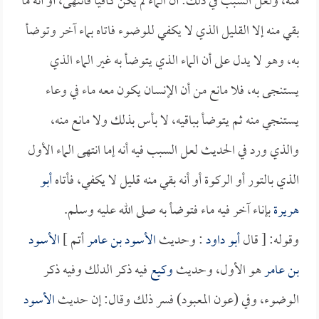
منه، ولعل السبب في ذلك: أن الماء لم يكن كافياً فانتهى، أو أنه ما
بقي منه إلا القليل الذي لا يكفي للوضوء فاتاه بماء آخر وتوضأ
به، وهو لا يدل على أن الماء الذي يتوضأ به غير الماء الذي
يستنجى به، فلا مانع من أن الإنسان يكون معه ماء في وعاء
يستنجي منه ثم يتوضأ بباقيه، لا بأس بذلك ولا مانع منه،
والذي ورد في الحديث لعل السبب فيه أنه إما انتهى الماء الأول
الذي بالتور أو الركوة أو أنه بقي منه قليل لا يكفي، فأتاه
أبو
هريرة
بإناء آخر فيه ماء فتوضأ به صلى الله عليه وسلم.
وقوله: [ قال
أبو داود
: وحديث
الأسود بن عامر
أتم ]
الأسود
بن عامر
هو الأول، وحديث
وكيع
فيه ذكر الدلك وفيه ذكر
الوضوء، وفي (عون المعبود) فسر ذلك وقال: إن حديث
الأسود