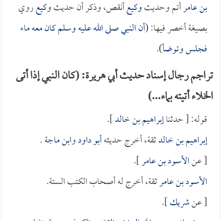
بن عامر
أتم وحديث
وكيع
أنقص، وذكر أن حديث
وكيع
روي
بصيغة أخصر فيها: (
أن النبي صلى الله عليه وسلم كان معه ماء
فجلس وتوضأ
).
تراجم رجال إسناد حديث أبي هريرة: (كان النبي إذا أتى
الخلاء أتيته بماء...)
قوله: [ حدثنا
إبراهيم بن خالد
].
إبراهيم بن خالد
ثقة، أخرج حديثه
أبو داود
و
ابن ماجة
.
[ عن
الأسود بن عامر
].
الأسود بن عامر
ثقة، أخرج له أصحاب الكتب الستة.
[ عن
شريك
].