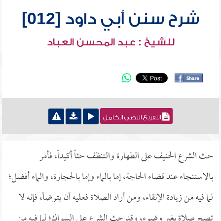
شرح سنن أبي داود [012]
للشيخ : عبد المحسن العباد
التفريغ النصي الكامل
حث الشرع الحنيف على الطهارة والتنظف حثاً أكيداً، فأمر
بالاستنجاء عند قضاء الحاجة، إما بالماء وإما بالحجارة، والماء أفضل؛
لما فيه من زيادة الإنقاء، ومن أراد الصلاة فعليه أن يتوضأ، فإنه لا
تصح صلاة بغير وضوء، وقد حث الشرع على السواك؛ لما فيه من