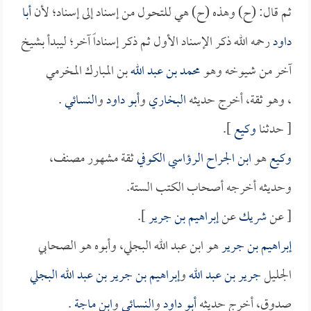
ثم قال: (ح) وهذه (ح) هي للتحول من إسناد إلى إسناد؛ لأن
أبا
داود
رحمه الله ذكر الإسناد الأول ثم ذكر إسناداً آخر؛ ليبدأ بشيخ
آخر من شيوخه وهو
محمد بن عبد الله
بن المبارك المخرمي
، وهو ثقة، أخرج حديثه
البخاري
و
أبو داود
و
النسائي
.
[ حدثنا
وكيع
].
وكيع
هو
ابن الجراح الرؤاسي الكوفي
ثقة مشهور مصنف،
وحديثه أخرجه أصحاب الكتب الستة.
[ عن
شريك
عن
إبراهيم بن جرير
].
إبراهيم بن جرير
هو ابن عبد الله البجلي، وأبوه هو الصحابي
الجليل
جرير بن عبد الله
و
إبراهيم بن جرير بن عبد الله البجلي
صدوق، أخرج حديثه
أبو داود
و
النسائي
و
ابن ماجة
.