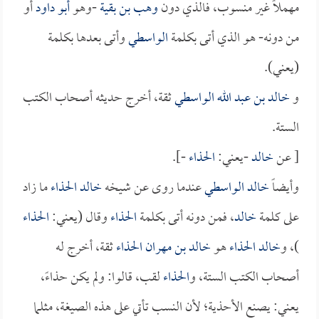
مهملاً غير منسوب، فالذي دون
وهب بن بقية
-وهو
أبو داود
أو
من دونه- هو الذي أتى بكلمة
الواسطي
وأتى بعدها بكلمة
(يعني).
و
خالد بن عبد الله الواسطي
ثقة، أخرج حديثه أصحاب الكتب
الستة.
[ عن
خالد
-يعني:
الحذاء
-].
وأيضاً
خالد الواسطي
عندما روى عن شيخه
خالد الحذاء
ما زاد
على كلمة
خالد
، فمن دونه أتى بكلمة
الحذاء
وقال (يعني:
الحذاء
)، و
خالد الحذاء
هو
خالد بن مهران الحذاء
ثقة، أخرج له
أصحاب الكتب الستة، و
الحذاء
لقب، قالوا: ولم يكن حذاءً،
يعني: يصنع الأحذية؛ لأن النسب تأتي على هذه الصيغة، مثلما