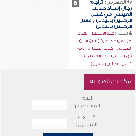
الفهرس:
تراجم
رجال إسناد حديث
القيسي في غسل
الرجلين باليدين , غسل
الرجلين باليدين
للشيخ:
عبد المحسن العباد
جزء من محاضرة ( شرح سنن
النسائي - كتاب الطهارة - باب
بأي الرجلين يبدأ بالغسل - باب
غسل الرجلين باليدين)
مكتبتك الصوتية
اسم
المستخدم:
كـلـــمـة
الـمـــــرور: