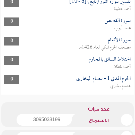
تفسير سورة النور (تابع) [6 - 10]
0
أحمد حطيبة
سورة القصص
0
محمد أيوب
سورة الأنعام
0
مصحف الحرم المكي لعام 1426هـ
اختلاط السائق بالمحارم
0
أحمد القطان
الحرم المدني 1 - عصام البخارى
0
عصام بخاري
عدد مرات
3095038199
الاستماع