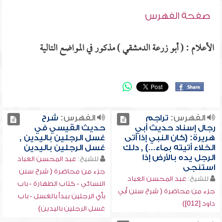
صفحة الفهرس
الأعلام : ( أبو زرعة الدمشقي ) مذكور في المواضع التالية
الفهرس:
تراجم
الفهرس:
شرح
رجال إسناد حديث أبي
حديث القيسي في
هريرة: (كان النبي إذا أتى
غسل الرجلين باليدين ,
الخلاء أتيته بماء...) , دلك
غسل الرجلين باليدين
الرجل يده بالأرض إذا
للشيخ:
عبد المحسن العباد
استنجى
جزء من محاضرة ( شرح سنن
للشيخ:
عبد المحسن العباد
النسائي - كتاب الطهارة - باب
جزء من محاضرة ( شرح سنن أبي
بأي الرجلين يبدأ بالغسل - باب
داود [012])
غسل الرجلين باليدين)