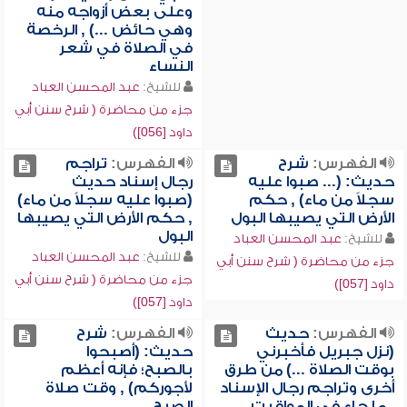
وعلى بعض أزواجه منه
وهي حائض ...) , الرخصة
في الصلاة في شعر
النساء
للشيخ:
عبد المحسن العباد
جزء من محاضرة ( شرح سنن أبي
داود [056])
الفهرس:
شرح
الفهرس:
تراجم
حديث: (... صبوا عليه
رجال إسناد حديث
سجلاً من ماء) , حكم
(صبوا عليه سجلاً من ماء)
الأرض التي يصيبها البول
, حكم الأرض التي يصيبها
البول
للشيخ:
عبد المحسن العباد
للشيخ:
عبد المحسن العباد
جزء من محاضرة ( شرح سنن أبي
جزء من محاضرة ( شرح سنن أبي
داود [057])
داود [057])
الفهرس:
حديث
الفهرس:
شرح
(نزل جبريل فأخبرني
حديث: (أصبحوا
بوقت الصلاة ...) من طرق
بالصبح؛ فإنه أعظم
أخرى وتراجم رجال الإسناد
لأجوركم) , وقت صلاة
, ما جاء في المواقيت
الصبح