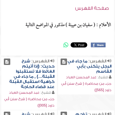
صفحة الفهرس
الأعلام : ( سفيان بن عيينة ) مذكور في المواضع التالية
الفهرس:
ما جاء في
الفهرس:
شرح
الرجل يتكنى بأبي
حديث: (إذا أتيتم
القاسم
الغائط فلا تستقبلوا
القبلة...) , ما جاء في
للشيخ:
عبد المحسن العباد
كراهية استقبال القبلة
جزء من محاضرة ( شرح سنن أبي
عند قضاء الحاجة
داود [565])
للشيخ:
عبد المحسن العباد
جزء من محاضرة ( شرح سنن أبي
داود [005])
الفهرس:
تراجم
الفهرس:
شرح