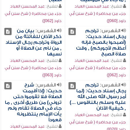
للشيخ:
عبد المحسن العباد
للشيخ:
عبد المحسن العباد
جزء من محاضرة ( شرح سنن أبي
جزء من محاضرة ( شرح سنن أبي
داود [060])
داود [062])
الفهرس:
تراجم
الفهرس:
بيان من
رجال إسناد حديث:
ذكر الأذان للفائتة من
(أصبحوا بالصبح فإنه
الرواة وتراجم رجال الإسناد
أعظم لأجوركم) , وقت
, من نام عن الصلاة أو
صلاة الصبح
نسيها
للشيخ:
عبد المحسن العباد
للشيخ:
عبد المحسن العباد
جزء من محاضرة ( شرح سنن أبي
جزء من محاضرة ( شرح سنن أبي
داود [062])
داود [063])
الفهرس:
تراجم
الفهرس:
شرح
رجال إسناد حديث: (لما
حديث: (إذا أقيمت
أمر رسول الله صلى الله
الصلاة فلا تقوموا حتى
عليه وسلم بالناقوس ...)
تروني) من طريق أخرى , ما
, كيفية الأذان
جاء في الصلاة تقام ولم
يأت الإمام ينتظرونه
للشيخ:
عبد المحسن العباد
قعوداً
جزء من محاضرة ( شرح سنن أبي
للشيخ:
عبد المحسن العباد
داود [070])