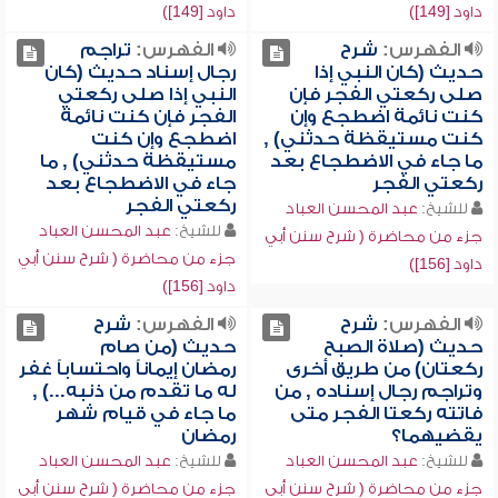
داود [149])
داود [149])
الفهرس:
شرح
الفهرس:
تراجم
حديث (كان النبي إذا
رجال إسناد حديث (كان
صلى ركعتي الفجر فإن
النبي إذا صلى ركعتي
كنت نائمة اضطجع وإن
الفجر فإن كنت نائمة
كنت مستيقظة حدثني) ,
اضطجع وإن كنت
ما جاء في الاضطجاع بعد
مستيقظة حدثني) , ما
ركعتي الفجر
جاء في الاضطجاع بعد
ركعتي الفجر
للشيخ:
عبد المحسن العباد
للشيخ:
عبد المحسن العباد
جزء من محاضرة ( شرح سنن أبي
جزء من محاضرة ( شرح سنن أبي
داود [156])
داود [156])
الفهرس:
شرح
الفهرس:
شرح
حديث (صلاة الصبح
حديث (من صام
ركعتان) من طريق أخرى
رمضان إيماناً واحتساباً غفر
وتراجم رجال إسناده , من
له ما تقدم من ذنبه...) ,
فاتته ركعتا الفجر متى
ما جاء في قيام شهر
يقضيهما؟
رمضان
للشيخ:
عبد المحسن العباد
للشيخ:
عبد المحسن العباد
جزء من محاضرة ( شرح سنن أبي
جزء من محاضرة ( شرح سنن أبي