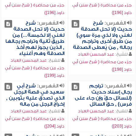
جزء من محاضرة ( شرح سنن أبي
جزء من محاضرة ( شرح سنن أبي
داود [196])
داود [196])
الفهرس:
شرح
الفهرس:
شرح
حديث (لا تحل الصدقة
حديث (لا تحل الصدقة
لغني ولا لذي مرة سوي)
لغني إلا لخمسة...) من
من طرق أخرى وتراجم
طريق ثانية وتراجم رجالها
رجاله , من يُعطى الصدقة
, الذين يجوز لهم أخذ
الصدقة وهم أغنياء
للشيخ:
عبد المحسن العباد
للشيخ:
عبد المحسن العباد
جزء من محاضرة ( شرح سنن أبي
جزء من محاضرة ( شرح سنن أبي
داود [198])
داود [199])
الفهرس:
تراجم
الفهرس:
شرح أبي
رجال إسناد حديث
سعيد في قصة الرجل
(للسائل حقّ وإن جاء على
الذي تصدق عليه بثوبين ,
فرس) , حقّ السائل
إخراج الرجل من ماله
للشيخ:
عبد المحسن العباد
للشيخ:
عبد المحسن العباد
جزء من محاضرة ( شرح سنن أبي
جزء من محاضرة ( شرح سنن أبي
داود [203])
داود [204])