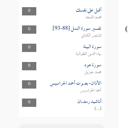
أقبل على نفسك
0
محمد المنجد
)
تفسير سورة النمل [88-93]
0
المنتصر الكتاني
سورة البينة
0
بهاء الدين الطوالبة
سورة هود
0
محمد جبريل
الأذان- بصوت أحمد الحراسيس
0
أحمد الحراسيس
أناشيد رمضان
0
(...)