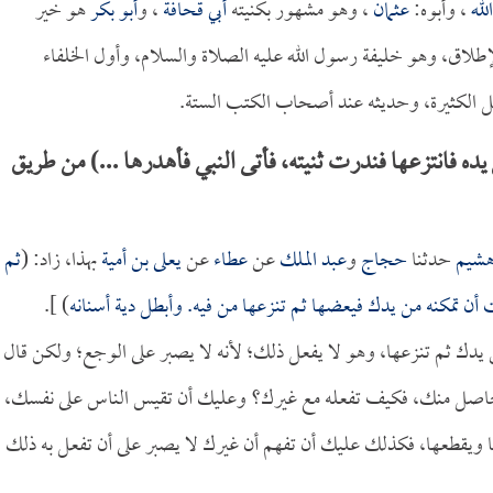
لله
، وأبوه:
عثمان
، وهو مشهور بكنيته
أبي قحافة
، و
أبو بكر
هو خير
لاق، وهو خليفة رسول الله عليه الصلاة والسلام، وأول الخلفاء
ئل الكثيرة، وحديثه عند أصحاب الكتب الستة.
ه فانتزعها فندرت ثنيته، فأتى النبي فأهدرها ...) من طريق
شيم
حدثنا
حجاج
و
عبد الملك
عن
عطاء
عن
يعلى بن أمية
بهذا، زاد: (
ثم
أن تمكنه من يدك فيعضها ثم تنزعها من فيه. وأبطل دية أسنانه
) ].
يدك ثم تنزعها، وهو لا يفعل ذلك؛ لأنه لا يصبر على الوجع؛ ولكن قال
ير حاصل منك، فكيف تفعله مع غيرك؟ وعليك أن تقيس الناس على نفسك،
 ويقطعها، فكذلك عليك أن تفهم أن غيرك لا يصبر على أن تفعل به ذلك