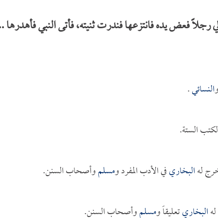
 رجلاً فعض يده فانتزعها فندرت ثنيته، فأتى النبي فأهدرها ..
النسائي
.
لكتب الستة.
خرج له
البخاري
في الأدب المفرد و
مسلم
وأصحاب السنن.
له
البخاري
تعليقاً و
مسلم
وأصحاب السنن.