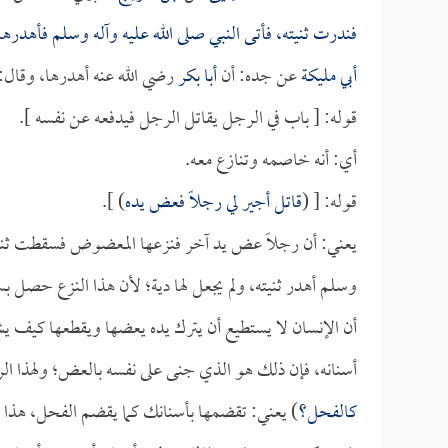
فندرت ثنيته، فأتى النبي صلى الله عليه وآله وسلم فأهدر
أبي مليكة
عن جده: أن
أبا بكر
رضي الله عنه أهدرها، وقال:
قوله: [ باب في الرجل يقاتل الرجل فيدفعه عن نفسه ].
أي: أنه خاصمه وتنازع معه.
قوله: [ (
قاتل أجير لي رجلاً فعض يده
) ].
يعني: أن رجلاً عض يد آخر فنزعها المعضوض فسقطت ثنية 
وسلم أهدر ثنيته، ولم يجعل لها دية؛ لأن هذا النزع حصل
أن الإنسان لا يستطيع أن يترك يده يعضها ويقطعها كيف يشا
أسنانه، فإن ذلك هو الذي جنى على نفسه بالعض؛ ولهذا الر
كالفحل؟
) يعني: تقضمها بأسنانك كما يقضم الفحل، هذا