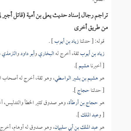
تراجم رجال إسناد حديث يعلى بن أمية (قاتل أجير لي
من طريق أخرى
قوله: [ حدثنا
زياد بن أيوب
] .
زياد بن أيوب
ثقة، أخرج له
البخاري
و
أبو داود
و
الترمذي
و
[ أخبرنا
هشيم
].
هو
هشيم بن بشير الواسطي
، وهو ثقة، أخرج له أصحاب ا
[ حدثنا
حجاج
].
هو
حجاج بن أرطأة
، وهو صدوق كثير الخطأ والتدليس، أ
[ و
عبد الملك
].
هو
عبد الملك بن أبي سليمان
، وهو صدوق له أوهام، أخرج 