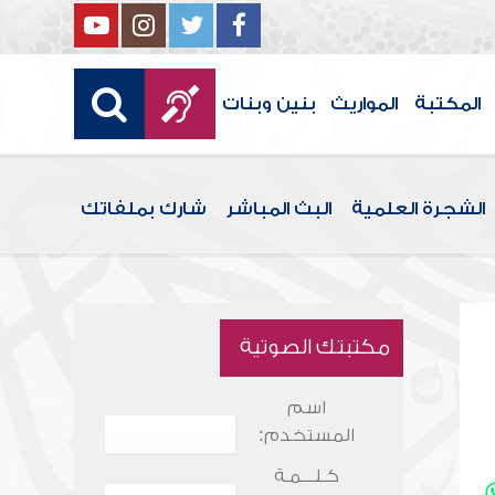
المكتبة
المواريث
بنين وبنات
الشجرة العلمية
البث المباشر
شارك بملفاتك
مكتبتك الصوتية
اسم
المستخدم:
كـلـــمـة