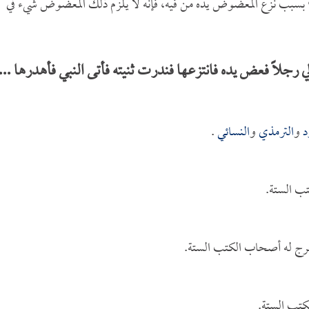
 بسبب نزع المعضوض يده من فيه، فإنه لا يلزم ذلك المعضوض شيء في
 رجلاً فعض يده فانتزعها فندرت ثنيته فأتى النبي فأهدرها ...
د
و
الترمذي
و
النسائي
.
ب الستة.
خرج له أصحاب الكتب الستة.
كتب الستة.