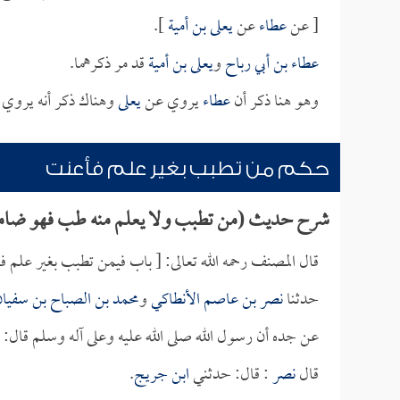
[ عن
عطاء
عن
يعلى بن أمية
].
عطاء بن أبي رباح
و
يعلى بن أمية
قد مر ذكرهما.
وهو هنا ذكر أن
عطاء
يروي عن
يعلى
وهناك ذكر أنه يروي
حكم من تطبب بغير علم فأعنت
شرح حديث (من تطبب ولا يعلم منه طب فهو ضام
قال المصنف رحمه الله تعالى: [ باب فيمن تطبب بغير علم ف
حدثنا
نصر بن عاصم الأنطاكي
و
محمد بن الصباح بن سفيا
عن جده أن رسول الله صلى الله عليه وعلى آله وسلم قال: 
قال
نصر
: قال: حدثني
ابن جريج
.