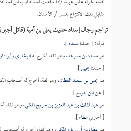
نفسه بكونه عض غيره، فإذا سقطت أسنانه أو بعض أسنانه؛
مقابل ذلك الانتزاع للسن أو الأسنان.
تراجم رجال إسناد حديث يعلى بن أمية (قاتل أجير لي
قوله: [ حدثنا
مسدد
].
هو
مسدد بن مسرهد
، وهو ثقة، أخرج له
البخاري
و
أبو داو
[ حدثنا
يحيى
].
هو
يحيى بن سعيد القطان
، وهو ثقة، أخرج له أصحاب الكت
[ عن
ابن جريج
].
هو
عبد الملك بن عبد العزيز بن جريج المكي
، وهو ثقة، أ
[ أخبرني
عطاء
].
هو
عطاء بن أبي رباح المكي
، وهو ثقة، أخرج له أصحاب ال