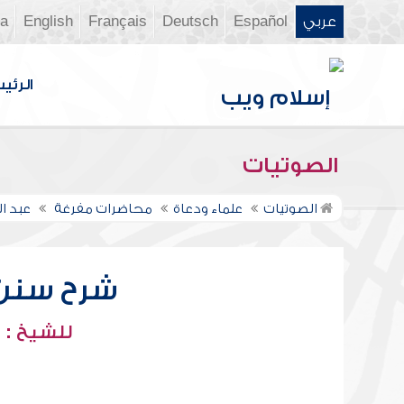
عربي
Español
Deutsch
Français
English
ia
الرئي
الصوتيات
الصوتيات
علماء ودعاة
محاضرات مفرغة
عبد ا
شرح سنن أب
للشيخ : 