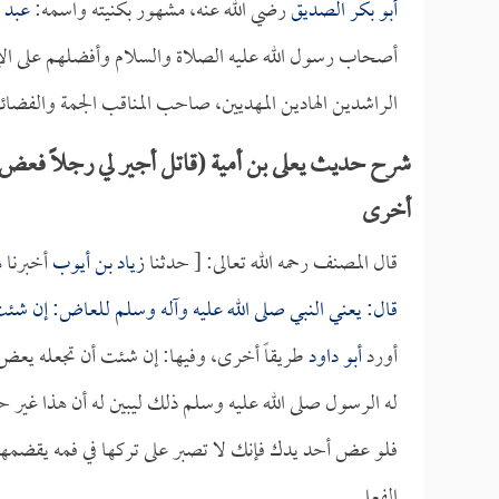
أبو بكر الصديق
رضي الله عنه، مشهور بكنيته واسمه:
عبد ا
أصحاب رسول الله عليه الصلاة والسلام وأفضلهم على الإط
الراشدين الهادين المهديين، صاحب المناقب الجمة والفضا
شرح حديث يعلى بن أمية (قاتل أجير لي رجلاً فعض يد
أخرى
قال المصنف رحمه الله تعالى: [ حدثنا
زياد بن أيوب
أخبرنا
ه
قال: يعني النبي صلى الله عليه وآله وسلم للعاض: إن شئت 
أورد
أبو داود
طريقاً أخرى، وفيها: إن شئت أن تجعله يعض 
له الرسول صلى الله عليه وسلم ذلك ليبين له أن هذا غ
فلو عض أحد يدك فإنك لا تصبر على تركها في فمه يقضمها
الفعل.