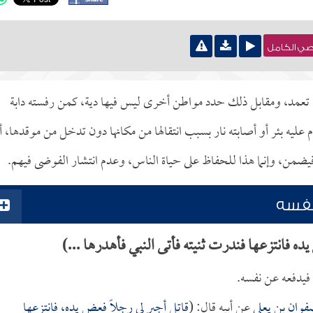
نصي الكامل
يه تعمد، ومقابل ذلك حدد مواطن أخرى ليس فيها دية، كمن رفسته دابة
 عليه بئر أو أصابته نار بسبب انتقالها من مكانها دون تدخل من موقدها، أ
ضمن، وإنما هذا للحفاظ على حياة الناس، وعدم انتشار الفوضى فيهم.
نفسه
ه فانتزعها فندرت ثنيته فأتى النبي فأهدرها ...)
 فيدفعه عن نفسه.
وان بن يعلى
عن أبيه قال: (
قاتل أجير لي رجلاً فعض يده، فانتزعها