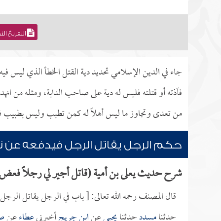
التفريغ ال
جاء في الدين الإسلامي تحديد دية القتل الخطأ الذي ليس ف
فآذته أو قتلته فليس له دية على صاحب الدابة، ومثله من انهدم
من تعدى وتجاوز ما ليس أهلاً له كمن تطبب وليس بطبيب في
حكم الرجل يقاتل الرجل فيدفعه عن 
شرح حديث يعلى بن أمية (قاتل أجير لي رجلاً فعض يد
قال المصنف رحمه الله تعالى: [ باب في الرجل يقاتل الرجل
حدثنا
مسدد
حدثنا
يحيى
عن
ابن جريج
أخبرني
عطاء
عن
صف