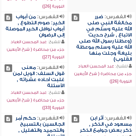
النووية [26])
الفهرس:
ضرر
الفهرس:
من أبواب
مخالفة النبي صلى
الخير: صوم التطوع ,
الله عليه وسلم في
أبواب نوافل الخير الموصلة
الاتباع , شرح حديث
إلى الرضوان
(وعظنا رسول الله صلى
للشيخ:
عبد المحسن العباد
الله عليه وسلم موعظة
جزء من محاضرة ( شرح الأربعين
بليغة وجلت منها
النووية [27])
القلوب)
للشيخ:
عبد المحسن العباد
الفهرس:
معنى
قول السلف: الويل لمن
جزء من محاضرة ( شرح الأربعين
غلبت آحاده عشراته ,
النووية [26])
الأسئلة
للشيخ:
عبد المحسن العباد
جزء من محاضرة ( شرح الأربعين
النووية [33])
الفهرس:
أثر ابن
الفهرس:
حكم أمر
مسعود في الذكر ,
الجالسين بالتسبيح
ذكر بعض جوامع الذكر
والتحميد والتهليل ,