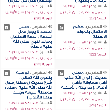
تركه مالا يعنيه )
الإحسان على كل شيء)
للشيخ:
عبد المحسن العباد
للشيخ:
عبد المحسن العباد
جزء من محاضرة ( شرح الأربعين
جزء من محاضرة ( شرح الأربعين
النووية [17])
النووية [20])
الفهرس:
حكم
الفهرس:
حسن
الاحتفال بالمولد ,
القصد لا يجوز عمل
الأسئلة
البدعة , بدعة الاحتفال
بمولد النبي صلى الله
للشيخ:
عبد المحسن العباد
عليه وسلم
جزء من محاضرة ( شرح الأربعين
للشيخ:
عبد المحسن العباد
النووية [22])
جزء من محاضرة ( شرح الأربعين
النووية [23])
الفهرس:
معنى
الفهرس:
الوصية
حديث: ( لو أن الله عذب
بتقوى الله تعالى ,
أهل سماواته وأهل
شرح حديث (وعظنا رسول
أرضه...) ودرجته , الأسئلة
الله صلى الله عليه وسلم
موعظة بليغة وجلت
للشيخ:
عبد المحسن العباد
منها القلوب)
جزء من محاضرة ( شرح الأربعين
للشيخ:
عبد المحسن العباد
النووية [24])
جزء من محاضرة ( شرح الأربعين