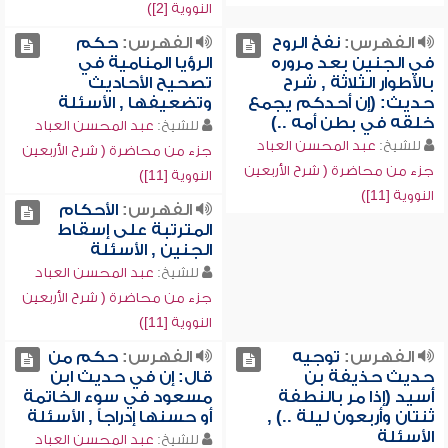
النووية [2])
الفهرس:
نفخ الروح
الفهرس:
حكم
في الجنين بعد مروره
الرؤيا المنامية في
بالأطوار الثلاثة , شرح
تصحيح الأحاديث
حديث: (إن أحدكم يجمع
وتضعيفها , الأسئلة
خلقه في بطن أمه ..)
للشيخ:
عبد المحسن العباد
للشيخ:
عبد المحسن العباد
جزء من محاضرة ( شرح الأربعين
جزء من محاضرة ( شرح الأربعين
النووية [11])
النووية [11])
الفهرس:
الأحكام
المترتبة على إسقاط
الجنين , الأسئلة
للشيخ:
عبد المحسن العباد
جزء من محاضرة ( شرح الأربعين
النووية [11])
الفهرس:
توجيه
الفهرس:
حكم من
حديث حذيفة بن
قال: إن في حديث ابن
أسيد (إذا مر بالنطفة
مسعود في سوء الخاتمة
ثنتان وأربعون ليلة ..) ,
أو حسنها إدراجاً , الأسئلة
الأسئلة
للشيخ:
عبد المحسن العباد