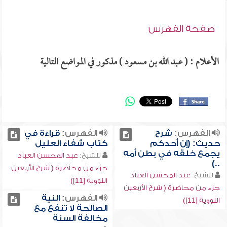
صفحة الفهرس
الأعلام : ( عبد الله بن مسعود ) مذكور في المواضع التالية
الفهرس:
شرح
الفهرس:
قراءة في
حديث: (إن أحدكم
كتاب شفاء العليل
يجمع خلقه في بطن أمه
للشيخ:
عبد المحسن العباد
..)
جزء من محاضرة ( شرح الأربعين
للشيخ:
عبد المحسن العباد
النووية [11])
جزء من محاضرة ( شرح الأربعين
الفهرس:
النية
النووية [11])
الصالحة لا تنفع مع
مخالفة السنة