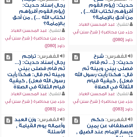
حديث: (يؤم القوم
رجال إسناد حديث:
أقرؤهم لكتاب الله...) ,
(يؤم القوم أقرؤهم
من أحق بالإمامة؟
لكتاب الله ...) , من أحق
بالإمامة؟
للشيخ:
عبد المحسن العباد
للشيخ:
عبد المحسن العباد
جزء من محاضرة ( شرح سنن أبي
جزء من محاضرة ( شرح سنن أبي
داود [080])
داود [080])
الفهرس:
شرح
الفهرس:
تراجم
حديث: (... ثم قام
رجال إسناد حديث: (...
فصلى بيني وبينه ثم
ثم قام فصلى بيني
قال: هكذا رأيت رسول الله
وبينه ثم قال: هكذا رأيت
فعل) , كيفية قيام
رسول الله فعل) , كيفية
الثلاثة في الصلاة
قيام الثلاثة في الصلاة
للشيخ:
عبد المحسن العباد
للشيخ:
عبد المحسن العباد
جزء من محاضرة ( شرح سنن أبي
جزء من محاضرة ( شرح سنن أبي
داود [083])
داود [083])
الفهرس:
حكم
الفهرس:
وزن العبد
الاصطفاف عن يمين
وأعماله يوم القيامة ,
ويسار الإمام عند الضيق ,
الأسئلة