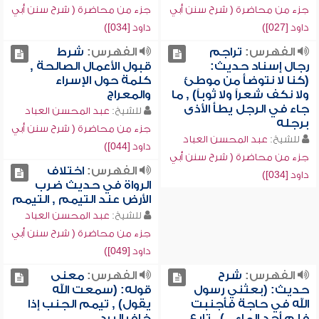
جزء من محاضرة ( شرح سنن أبي
جزء من محاضرة ( شرح سنن أبي
داود [027])
داود [034])
الفهرس:
تراجم
الفهرس:
شرط
رجال إسناد حديث:
قبول الأعمال الصالحة ,
(كنا لا نتوضأ من موطئ
كلمة حول الإسراء
ولا نكف شعراً ولا ثوباً) , ما
والمعراج
جاء في الرجل يطأ الأذى
للشيخ:
عبد المحسن العباد
برجله
جزء من محاضرة ( شرح سنن أبي
للشيخ:
عبد المحسن العباد
داود [044])
جزء من محاضرة ( شرح سنن أبي
الفهرس:
اختلاف
داود [034])
الرواة في حديث ضرب
الأرض عند التيمم , التيمم
للشيخ:
عبد المحسن العباد
جزء من محاضرة ( شرح سنن أبي
داود [049])
الفهرس:
شرح
الفهرس:
معنى
حديث: (بعثني رسول
قوله: (سمعت الله
الله في حاجة فأجنبت
يقول) , تيمم الجنب إذا
فلم أجد الماء...) , تابع
خاف البرد