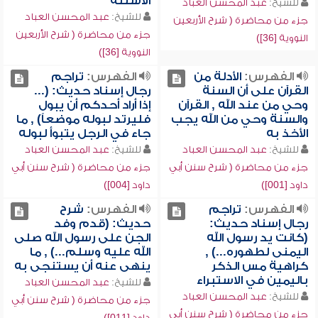
الأسئلة
للشيخ:
عبد المحسن العباد
للشيخ:
عبد المحسن العباد
جزء من محاضرة ( شرح الأربعين
جزء من محاضرة ( شرح الأربعين
النووية [36])
النووية [36])
الفهرس:
الأدلة من
الفهرس:
تراجم
القرآن على أن السنة
رجال إسناد حديث: (...
وحي من عند الله , القرآن
إذا أراد أحدكم أن يبول
والسنة وحي من الله يجب
فليرتد لبوله موضعاً) , ما
الأخذ به
جاء في الرجل يتبوأ لبوله
للشيخ:
عبد المحسن العباد
للشيخ:
عبد المحسن العباد
جزء من محاضرة ( شرح سنن أبي
جزء من محاضرة ( شرح سنن أبي
داود [001])
داود [004])
الفهرس:
تراجم
الفهرس:
شرح
رجال إسناد حديث:
حديث: (قدم وفد
(كانت يد رسول الله
الجن على رسول الله صلى
اليمنى لطهوره...) ,
الله عليه وسلم...) , ما
كراهية مس الذكر
ينهى عنه أن يستنجى به
باليمين في الاستبراء
للشيخ:
عبد المحسن العباد
للشيخ:
عبد المحسن العباد
جزء من محاضرة ( شرح سنن أبي
جزء من محاضرة ( شرح سنن أبي
داود [011])