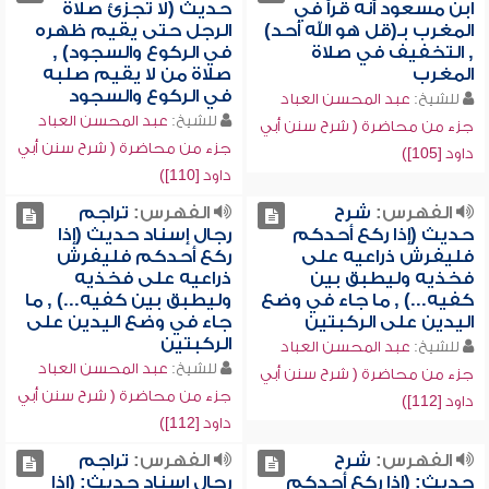
ابن مسعود أنه قرأ في
حديث (لا تجزئ صلاة
المغرب بـ(قل هو الله أحد)
الرجل حتى يقيم ظهره
, التخفيف في صلاة
في الركوع والسجود) ,
المغرب
صلاة من لا يقيم صلبه
في الركوع والسجود
للشيخ:
عبد المحسن العباد
للشيخ:
عبد المحسن العباد
جزء من محاضرة ( شرح سنن أبي
جزء من محاضرة ( شرح سنن أبي
داود [105])
داود [110])
الفهرس:
شرح
الفهرس:
تراجم
حديث (إذا ركع أحدكم
رجال إسناد حديث (إذا
فليفرش ذراعيه على
ركع أحدكم فليفرش
فخذيه وليطبق بين
ذراعيه على فخذيه
كفيه...) , ما جاء في وضع
وليطبق بين كفيه...) , ما
اليدين على الركبتين
جاء في وضع اليدين على
الركبتين
للشيخ:
عبد المحسن العباد
للشيخ:
عبد المحسن العباد
جزء من محاضرة ( شرح سنن أبي
جزء من محاضرة ( شرح سنن أبي
داود [112])
داود [112])
الفهرس:
شرح
الفهرس:
تراجم
حديث: (إذا ركع أحدكم
رجال إسناد حديث: (إذا