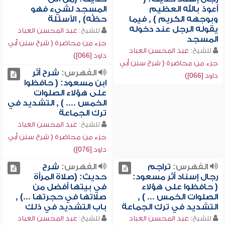
أعوذ بالله العظيم
المسجد لشيء فهو
وبوجهه الكريم ) , فيما
حظُّه) , الأسئلة
يقوله الرجل عند دخوله
للشيخ:
عبد المحسن العباد
المسجد
جزء من محاضرة ( شرح سنن أبي
للشيخ:
عبد المحسن العباد
داود [066])
جزء من محاضرة ( شرح سنن أبي
الفهرس:
شرح أثر
داود [066])
ابن مسعود: ( حافظوا
على هؤلاء الصلوات
الخمس .... ) , التشديد في
ترك الجماعة
للشيخ:
عبد المحسن العباد
جزء من محاضرة ( شرح سنن أبي
داود [076])
الفهرس:
تراجم
الفهرس:
شرح
رجال إسناد أثر مسعود:
حديث: (صلاة المرأة
( حافظوا على هؤلاء
في بيتها أفضل من
الصلوات الخمس ... ) ,
صلاتها في حجرتها ...) ,
التشديد في ترك الجماعة
باب التشديد في ذلك
للشيخ:
عبد المحسن العباد
للشيخ:
عبد المحسن العباد