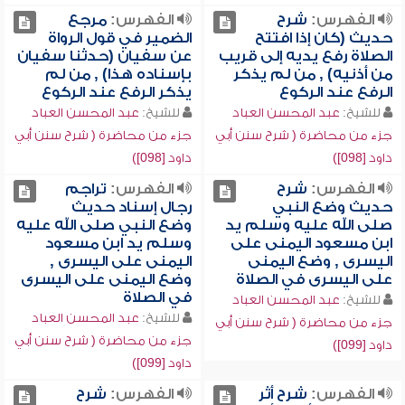
الفهرس:
شرح
الفهرس:
مرجع
حديث (كان إذا افتتح
الضمير في قول الرواة
الصلاة رفع يديه إلى قريب
عن سفيان (حدثنا سفيان
من أذنيه) , من لم يذكر
بإسناده هذا) , من لم
الرفع عند الركوع
يذكر الرفع عند الركوع
للشيخ:
عبد المحسن العباد
للشيخ:
عبد المحسن العباد
جزء من محاضرة ( شرح سنن أبي
جزء من محاضرة ( شرح سنن أبي
داود [098])
داود [098])
الفهرس:
شرح
الفهرس:
تراجم
حديث وضع النبي
رجال إسناد حديث
صلى الله عليه وسلم يد
وضع النبي صلى الله عليه
ابن مسعود اليمنى على
وسلم يد ابن مسعود
اليسرى , وضع اليمنى
اليمنى على اليسرى ,
على اليسرى في الصلاة
وضع اليمنى على اليسرى
في الصلاة
للشيخ:
عبد المحسن العباد
للشيخ:
عبد المحسن العباد
جزء من محاضرة ( شرح سنن أبي
جزء من محاضرة ( شرح سنن أبي
داود [099])
داود [099])
الفهرس:
شرح أثر
الفهرس:
شرح