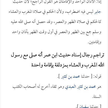
إذاً: الأذان الواحد والإقامتان هو القول الراجح؛ لأن حديث
جابر
ليس فيه اضطراب، ولأن الحكم في صلاة المغرب والعشاء
كالحكم في صلاة الظهر والعصر، وقد حصل أنه صلى الله عليه
وسلم جمع بين الظهر والعصر في أول وقت الظهر بأذان واحد
وإقامتين.
تراجم رجال إسناد حديث ابن عمر أنه صلى مع رسول
الله المغرب والعشاء بمزدلفة بإقامة واحدة
قوله: [ حدثنا
محمد بن كثير
].
هو
محمد بن كثير العبدي
وهو ثقة، أخرج له أصحاب الكتب
الستة.
[ حدثنا
سفيان
].