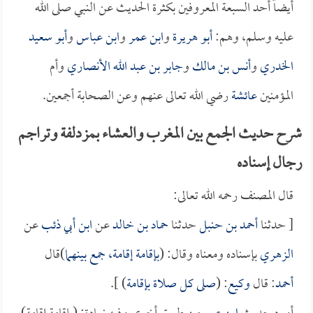
أيضاً أحد السبعة المعروفين بكثرة الحديث عن النبي صلى الله
عليه وسلم، وهم:
أبو هريرة
و
ابن عمر
و
ابن عباس
و
أبو سعيد
الخدري
و
أنس بن مالك
و
جابر بن عبد الله الأنصاري
وأم
المؤمنين
عائشة
رضي الله تعالى عنهم وعن الصحابة أجمعين.
شرح حديث الجمع بين المغرب والعشاء بمزدلفة وتراجم
رجال إسناده
قال المصنف رحمه الله تعالى:
[ حدثنا
أحمد بن حنبل
حدثنا
حماد بن خالد
عن
ابن أبي ذئب
عن
الزهري
بإسناده ومعناه وقال: (
بإقامة إقامة، جمع بينهما
)قال
أحمد
: قال
وكيع
: (
صلى كل صلاة بإقامة
) ].