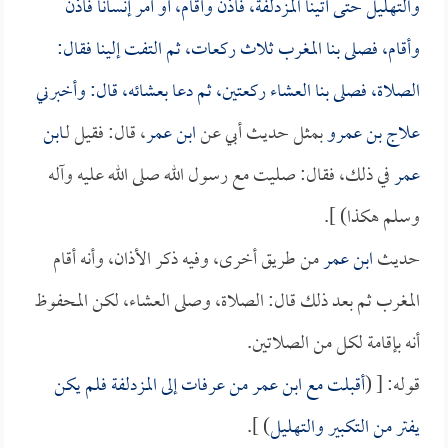
والتهليل حتى أتينا المزدلفة، فأذن وأقام، أو أمر إنساناً فأذن
وأقام، فصلى بنا المغرب ثلاث ركعات، ثم التفت إلينا فقال:
الصلاة، فصلى بنا العشاء ركعتين، ثم دعا بعشائه، قال: وأخبرني
علاج بن عمرو
بمثل حديث أبي عن
ابن عمر
، قال: فقيل لـ
ابن
عمر
في ذلك، فقال: صليت مع رسول الله صلى الله عليه وآله
وسلم هكذا) ].
حديث
ابن عمر
من طريق أخرى، وفيه ذكر الأذان، وأنه أقام
المغرب ثم بعد ذلك قال: الصلاة، وصلى العشاء، لكن المحفوظ
أنه بإقامة لكل من الصلاتين.
قوله: [ (
أقبلت مع
ابن عمر
من عرفات إلى المزدلفة فلم يكن
يفتر من التكبير والتهليل
) ].