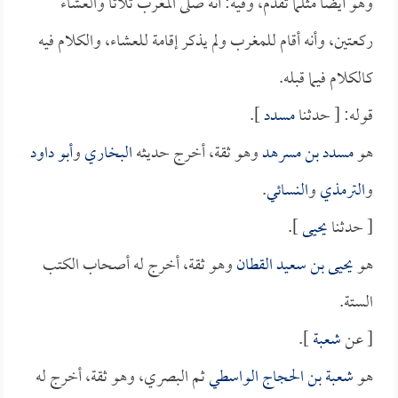
وهو أيضاً مثلما تقدم، وفيه: أنه صلى المغرب ثلاثاً والعشاء
ركعتين، وأنه أقام للمغرب ولم يذكر إقامة للعشاء، والكلام فيه
كالكلام فيما قبله.
قوله: [ حدثنا
مسدد
].
هو
مسدد بن مسرهد
وهو ثقة، أخرج حديثه
البخاري
و
أبو داود
و
الترمذي
و
النسائي
.
[ حدثنا
يحيى
].
هو
يحيى بن سعيد القطان
وهو ثقة، أخرج له أصحاب الكتب
الستة.
[ عن
شعبة
].
هو
شعبة بن الحجاج الواسطي
ثم البصري، وهو ثقة، أخرج له