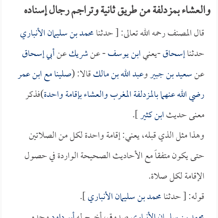
والعشاء بمزدلفة من طريق ثانية وتراجم رجال إسناده
قال المصنف رحمه الله تعالى: [ حدثنا
محمد بن سليمان الأنباري
حدثنا
إسحاق
-يعني
ابن يوسف
- عن
شريك
عن
أبي إسحاق
عن
سعيد بن جبير
و
عبد الله بن مالك
قالا: (
صلينا مع
ابن عمر
رضي الله عنهما بالمزدلفة المغرب والعشاء بإقامة واحدة
)فذكر
معنى حديث
ابن كثير
].
وهذا مثل الذي قبله، يعني: إقامة واحدة لكل من الصلاتين
حتى يكون متفقاً مع الأحاديث الصحيحة الواردة في حصول
الإقامة لكل صلاة.
قوله: [ حدثنا
محمد بن سليمان الأنباري
].
محمد بن سليمان الأنباري
صدوق، أخرج له
أبو داود
وحده.