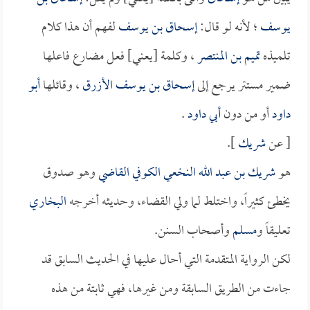
يوسف
؛ لأنه لو قال:
إسحاق بن يوسف
لفهم أن هذا كلام
تلميذه
تميم بن المنتصر
، وكلمة [يعني] فعل مضارع فاعلها
ضمير مستتر يرجع إلى
إسحاق بن يوسف الأزرق
، وقائلها
أبو
داود
أو من دون
أبي داود
.
[ عن
شريك
].
هو
شريك بن عبد الله النخعي الكوفي القاضي
وهو صدوق
يخطئ كثيراً، واختلط لما ولي القضاء، وحديثه أخرجه
البخاري
تعليقاً و
مسلم
وأصحاب السنن.
لكن الرواية المتقدمة التي أحال عليها في الحديث السابق قد
جاءت من الطريق السابقة ومن غيرها، فهي ثابتة من هذه