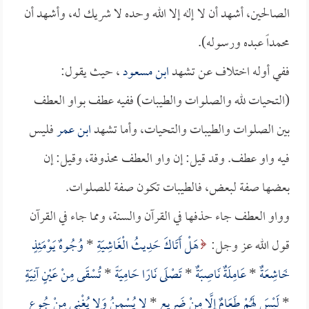
الصالحين، أشهد أن لا إله إلا الله وحده لا شريك له، وأشهد أن
محمداً عبده ورسوله).
ففي أوله اختلاف عن تشهد
ابن مسعود
، حيث يقول:
(التحيات لله والصلوات والطيبات) ففيه عطف بواو العطف
بين الصلوات والطيبات والتحيات، وأما تشهد
ابن عمر
فليس
فيه واو عطف. وقد قيل: إن واو العطف محذوفة، وقيل: إن
بعضها صفة لبعض، فالطيبات تكون صفة للصلوات.
وواو العطف جاء حذفها في القرآن والسنة، ومما جاء في القرآن
قول الله عز وجل:
هَلْ أَتَاكَ حَدِيثُ الْغَاشِيَةِ
*
وُجُوهٌ يَوْمَئِذٍ
خَاشِعَةٌ
*
عَامِلَةٌ نَاصِبَةٌ
*
تَصْلَى نَارًا حَامِيَةً
*
تُسْقَى مِنْ عَيْنٍ آنِيَةٍ
*
لَيْسَ لَهُمْ طَعَامٌ إِلَّا مِنْ ضَرِيعٍ
*
لا يُسْمِنُ وَلا يُغْنِي مِنْ جُوعٍ