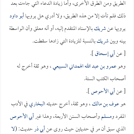
الطريق ومن الطرق الأخرى، وأما زيادة الدعاء التي جاءت بعد
ذلك فلم تأت إلا من هذه الطريق، ولا أدري هل يرويها
أبو داود
يرويها عن
شريك
بالإسناد المتقدم إليه، أو أنه معلق وأن الواسطة
بينه وبين
شريك
بالنسبة للزيادة التي زادها سقطت.
[ عن
أبي إسحاق
].
وهو
عمرو بن عبد الله الهمداني السبيعي
، وهو ثقة أخرج له
أصحاب الكتب الستة.
[ عن
أبي الأحوص
].
هو
عوف بن مالك
، وهو ثقة، أخرج حديثه
البخاري
في الأدب
المفرد و
مسلم
وأصحاب السنن الأربعة، وهذا غير
أبي الأحوص
الذي سبق أن مر في حديثين حيث روى عن
أبي ذر
حديث: (
لا