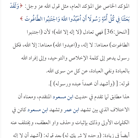
المؤكد الخاص على المؤكد العام، مثل قول الله عز وجل:
وَلَقَدْ
بَعَثْنَا فِي كُلِّ أُمَّةٍ رَسُولًا أَنِ اُعْبُدُوا اللَّهَ وَاجْتَنِبُوا الطَّاغُوتَ
[النحل:36] فهي تعادل (لا إله إلا الله)؛ لأن (اجتنبوا
الطاغوت) معناها: لا إله، و(اعبدوا الله) معناها: إلا الله، فكل
رسول يدعو إلى كلمة الإخلاص والتوحيد، وإلى إفراد الله
بالعبادة ونفي العبادة، عن كل من سوى الله.
قوله: [ (وأشهد أن محمداً عبده ورسوله) ].
هذا مطابق لما تقدم في حديث
ابن مسعود
المتقدم، ومعناه أن
الاختلاف الذي بين تشهد
ابن عمر
وتشهد
ابن مسعود
كائن في
الكلمات الأولى وذلك بإثبات وحذف واو العطف، ويختلف عنه
أيضاً في زيادة: (وحده لا شريك له) بعد قوله: (أشهد أن لا إله