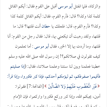
والزكاة، فلما انفتل
أبو موسى
أقبل على القوم فقال: أيكم القائل
كلمة كذا وكذا؟ قال: فأرم القوم، فقال: أيكم القائل كلمة كذا
وكذا؟ فأرم القوم، قال: فلعلك يا
حطان
أنت قلتها؟ قال: ما
قلتها، ولقد رهبت أن تبكعني بها، قال: فقال رجل من القوم: أنا
قلتها، وما أردت بها إلا الخير، فقال
أبو موسى
: أما تعلمون
كيف تقولون في صلاتكم؟! إن رسول الله صلى الله عليه وسلم
خطبنا فعلمنا وبين لنا سنتنا وعلمنا صلاتنا، فقال: (
إذا صليتم
فأقيموا صفوفكم، ثم ليؤمكم أحدكم، فإذا كبر فكبروا، وإذا قرأ:
غَيْرِ الْمَغْضُوبِ عَلَيْهِمْ وَلا الضَّالِّينَ
[الفاتحة:7] فقولوا:
آمين، يجبكم الله، وإذا كبر وركع فكبروا واركعوا، فإن الإمام
يركع قبلكم ويرفع قبلكم، قال رسول الله صلى الله عليه وسلم: