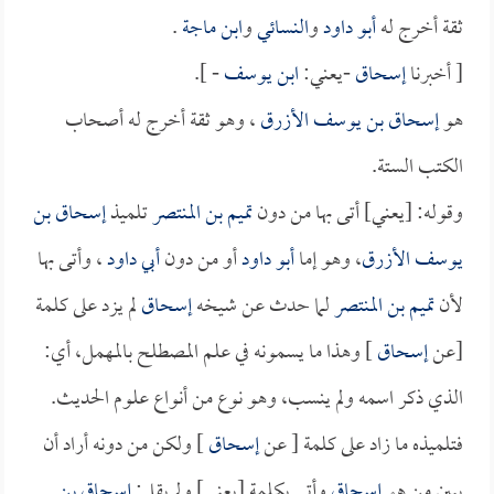
ثقة أخرج له
أبو داود
و
النسائي
و
ابن ماجة
.
[ أخبرنا
إسحاق
-يعني:
ابن يوسف
- ].
هو
إسحاق بن يوسف الأزرق
، وهو ثقة أخرج له أصحاب
الكتب الستة.
وقوله: [يعني] أتى بها من دون
تميم بن المنتصر
تلميذ
إسحاق بن
يوسف الأزرق
، وهو إما
أبو داود
أو من دون
أبي داود
، وأتى بها
لأن
تميم بن المنتصر
لما حدث عن شيخه
إسحاق
لم يزد على كلمة
[عن
إسحاق
] وهذا ما يسمونه في علم المصطلح بالمهمل، أي:
الذي ذكر اسمه ولم ينسب، وهو نوع من أنواع علوم الحديث.
فتلميذه ما زاد على كلمة [ عن
إسحاق
] ولكن من دونه أراد أن
يبين من هو
إسحاق
وأتى بكلمة [يعني] ولم يقل:
إسحاق بن