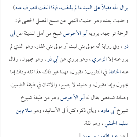
يزال الله مقبلاً على العبد ما لم يلتفت، فإذا التفت انصرف عنه
)
وحديث بعده وهو حديث النهي عن مسح المصلي الحصى فإن
الرحمة تواجهه، يرويه
أبو الأحوص
شيخ من أهل المدينة عن
أبي
ذر
، وفي رواية أنه مولى بني ليث أو مولى بني غفار، وهو الذي لم
يرو عنه إلا
الزهري
، وهو يروي عن
أبي ذر
، وهو مجهول، وقال
عنه
الحافظ
في التقريب: مقبول، فهذا غير ذاك، هذا ثقة وذاك إما
مجهول وإما مقبول، وحديثه لا يصح، والاثنان في طبقة التابعين.
وهناك شخص يقال له
أبو الأحوص
وهو من طبقة شيوخ
شيوخ
أبي داود
، ويأتي ذكره كثيراً في الأسانيد، وهو
سلام بن
سليم الحنفي
، وهو ثقة.
[ عن
عبد الله بن مسعود
]