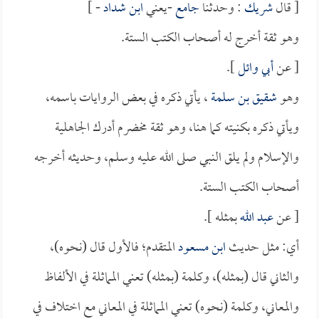
[ قال
شريك
: وحدثنا
جامع
-يعني
ابن شداد
- ]
وهو ثقة أخرج له أصحاب الكتب الستة.
[ عن
أبي وائل
].
وهو
شقيق بن سلمة
، يأتي ذكره في بعض الروايات باسمه،
ويأتي ذكره بكنيته كما هنا، وهو ثقة مخضرم أدرك الجاهلية
والإسلام ولم يلق النبي صلى الله عليه وسلم، وحديثه أخرجه
أصحاب الكتب الستة.
[ عن
عبد الله
بمثله ].
أي: مثل حديث
ابن مسعود
المتقدم؛ فالأول قال (نحوه)،
والثاني قال (بمثله)، وكلمة (بمثله) تعني المماثلة في الألفاظ
والمعاني، وكلمة (نحوه) تعني المماثلة في المعاني مع اختلاف في