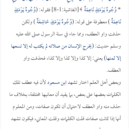
*
وُجُوهٌ يَوْمَئِذٍ نَاعِمَةٌ
[الغاشية:1-8] فقوله: (
وُجُوهٌ يَوْمَئِذٍ
نَاعِمَةٌ
) معطوفة على قوله: (
وُجُوهٌ يَوْمَئِذٍ خَاشِعَةٌ
) ولكن
حذفت واو العطف، ومما جاء في سنة الرسول صلى الله عليه
وسلم حديث: (
يخرج الإنسان من صلاته لم يكتب له إلا تسعها
إلا ثمنها
) يعني: إلا كذا وإلا كذا وإلا كذا، فحذفت واو
العطف.
وبعض أهل العلم اختار تشهد
ابن مسعود
لأن فيه عطف تلك
الكلمات بعضها على بعض، بما يفيد أن معانيها مختلفة، بخلاف ما
حذف منه واو العطف لاحتمال أن تكون صفات، ومن المعلوم
أنها إذا كانت صفات قلت الكلمات وقلت المعاني، فيكون تشهد