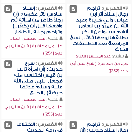
الفهرس:
تراجم
الفهرس:
إسناد
رجال إسناد أثر ابن
سادس لأثر عكرمة: (أن
عباس وأبي هريرة وعبد
رجلاً ظاهر من امرأته ثم
الله بن عمرو بن العاص
واقعها قبل أن يُكفّر..)
أنهم سئلوا عن البكر
وتراجم رجاله , الظهار
يطلقها زوجها ثلاثاً. , نسخ
للشيخ:
عبد المحسن العباد
المراجعة بعد التطليقات
جزء من محاضرة ( شرح سنن أبي
الثلاث
داود [254])
للشيخ:
عبد المحسن العباد
الفهرس:
شرح
جزء من محاضرة ( شرح سنن أبي
حديث: (أن امرأة ثابت
داود [252])
بن قيس اختلعت منه
فجعل النبي صلى الله
عليه وسلم عدتها
حيضة) , الخُلع
للشيخ:
عبد المحسن العباد
جزء من محاضرة ( شرح سنن أبي
داود [255])
الفهرس:
تراجم
الفهرس:
الاختلاف
رجال إسناد حديث: (أن
في رفع الحديث