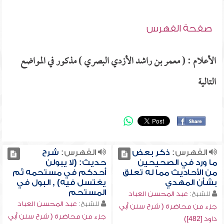
صفحة الفهرس
الأعلام : ( معمر بن راشد الأزدي البصري ) مذكور في المواضع
التالية
الفهرس:
ذكر بعض
الفهرس:
شرح
ما ورد في الصحيحين
حديث: (لا يبولن
من الأحاديث مما له تعلق
أحدكم في مستحمه ثم
بشأن المهدي
يغتسل فيه) , البول في
المستحم
للشيخ:
عبد المحسن العباد
للشيخ:
عبد المحسن العباد
جزء من محاضرة ( شرح سنن أبي
جزء من محاضرة ( شرح سنن أبي
داود [482])