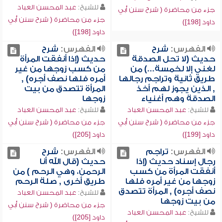
للشيخ:
عبد المحسن العباد
جزء من محاضرة ( شرح سنن أبي
جزء من محاضرة ( شرح سنن أبي
داود [198])
داود [198])
الفهرس:
شرح
الفهرس:
شرح
حديث (لا تحل الصدقة
حديث (إذا أنفقت المرأة
لغني إلا لخمسة...) من
من كسب زوجها من غير
طريق ثانية وتراجم رجالها
أمره فلها نصف أجره) ,
, الذين يجوز لهم أخذ
المرأة تتصدق من بيت
الصدقة وهم أغنياء
زوجها
للشيخ:
عبد المحسن العباد
للشيخ:
عبد المحسن العباد
جزء من محاضرة ( شرح سنن أبي
جزء من محاضرة ( شرح سنن أبي
داود [199])
داود [205])
الفهرس:
تراجم
الفهرس:
شرح
رجال إسناد حديث (إذا
حديث (قال الله أنا
أنفقت المرأة من كسب
الرحمن، وهي الرحم ) من
زوجها من غير أمره فلها
طريق أخرى , صلة الرحم
نصف أجره) , المرأة تتصدق
للشيخ:
عبد المحسن العباد
من بيت زوجها
جزء من محاضرة ( شرح سنن أبي
للشيخ:
عبد المحسن العباد
داود [205])