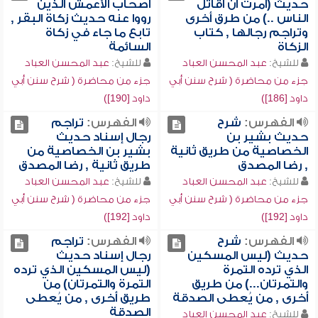
حديث (أمرت أن أقاتل
أصحاب الأعمش الذين
الناس ..) من طرق أخرى
رووا عنه حديث زكاة البقر ,
وتراجم رجالها , كتاب
تابع ما جاء في زكاة
الزكاة
السائمة
للشيخ:
عبد المحسن العباد
للشيخ:
عبد المحسن العباد
جزء من محاضرة ( شرح سنن أبي
جزء من محاضرة ( شرح سنن أبي
داود [186])
داود [190])
الفهرس:
شرح
الفهرس:
تراجم
حديث بشير بن
رجال إسناد حديث
الخصاصية من طريق ثانية
بشير بن الخصاصية من
, رضا المصدق
طريق ثانية , رضا المصدق
للشيخ:
عبد المحسن العباد
للشيخ:
عبد المحسن العباد
جزء من محاضرة ( شرح سنن أبي
جزء من محاضرة ( شرح سنن أبي
داود [192])
داود [192])
الفهرس:
شرح
الفهرس:
تراجم
حديث (ليس المسكين
رجال إسناد حديث
الذي ترده التمرة
(ليس المسكين الذي ترده
والتمرتان...) من طريق
التمرة والتمرتان) من
أخرى , من يُعطى الصدقة
طريق أخرى , من يُعطى
الصدقة
للشيخ:
عبد المحسن العباد