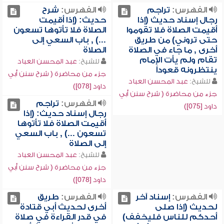
الفهرس:
تراجم
الفهرس:
شرح
رجال إسناد حديث (إذا
حديث: (إذا أقيمت
أقيمت الصلاة فلا تقوموا
الصلاة فلا تأتوها تسعون
حتى تروني) من طريق
...) , باب السعي إلى
أخرى , ما جاء في الصلاة
الصلاة
تقام ولم يأت الإمام
للشيخ:
عبد المحسن العباد
ينتظرونه قعوداً
جزء من محاضرة ( شرح سنن أبي
للشيخ:
عبد المحسن العباد
داود [078])
جزء من محاضرة ( شرح سنن أبي
الفهرس:
تراجم
داود [075])
رجال إسناد حديث: (إذا
أقيمت الصلاة فلا تأتوها
تسعون ...) , باب السعي
إلى الصلاة
للشيخ:
عبد المحسن العباد
جزء من محاضرة ( شرح سنن أبي
داود [078])
الفهرس:
إسناد آخر
الفهرس:
طريق
لحديث (إذا صلى
أخرى لحديث أبي قتادة
أحدكم للناس فليخفف)
في قدر القراءة في صلاة