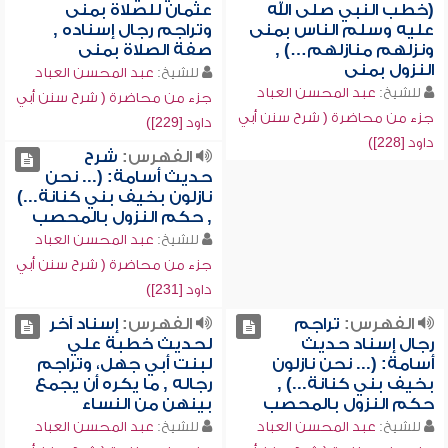
(خطب النبي صلى الله
عثمان للصلاة بمنى
عليه وسلم الناس بمنى
وتراجم رجال إسناده ,
ونزلهم منازلهم…) ,
صفة الصلاة بمنى
النزول بمنى
للشيخ:
عبد المحسن العباد
للشيخ:
عبد المحسن العباد
جزء من محاضرة ( شرح سنن أبي
جزء من محاضرة ( شرح سنن أبي
داود [229])
داود [228])
الفهرس:
شرح
حديث أسامة: (... نحن
نازلون بخيف بني كنانة...)
, حكم النزول بالمحصب
للشيخ:
عبد المحسن العباد
جزء من محاضرة ( شرح سنن أبي
داود [231])
الفهرس:
تراجم
الفهرس:
إسناد آخر
رجال إسناد حديث
لحديث خطبة علي
أسامة: (... نحن نازلون
لبنت أبي جهل، وتراجم
بخيف بني كنانة...) ,
رجاله , ما يكره أن يجمع
حكم النزول بالمحصب
بينهن من النساء
للشيخ:
عبد المحسن العباد
للشيخ:
عبد المحسن العباد