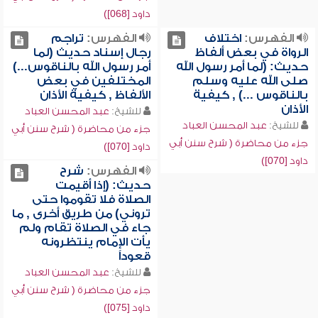
داود [068])
الفهرس:
اختلاف
الفهرس:
تراجم
الرواة في بعض ألفاظ
رجال إسناد حديث (لما
حديث: (لما أمر رسول الله
أمر رسول الله بالناقوس...)
صلى الله عليه وسلم
المختلفين في بعض
بالناقوس ...) , كيفية
الألفاظ , كيفية الأذان
الأذان
للشيخ:
عبد المحسن العباد
للشيخ:
عبد المحسن العباد
جزء من محاضرة ( شرح سنن أبي
جزء من محاضرة ( شرح سنن أبي
داود [070])
داود [070])
الفهرس:
شرح
حديث: (إذا أقيمت
الصلاة فلا تقوموا حتى
تروني) من طريق أخرى , ما
جاء في الصلاة تقام ولم
يأت الإمام ينتظرونه
قعوداً
للشيخ:
عبد المحسن العباد
جزء من محاضرة ( شرح سنن أبي
داود [075])