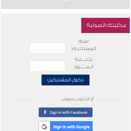
مكتبتك الصوتية
اسم
المستخدم:
كـلـــمـة
الـمـــــرور:
دخول المشتركين
أو الدخول بحساب