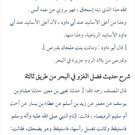
الله
هذا الذي ابنه
إسحاق
، فهو يروي عن عمه
أنس
.
وهذا من أعلى الأسانيد عند
أبي داود
، لأن أعلى الأسانيد عند
أبي
داود
الأسانيد الرباعية، وهذا منها.
[ قال
أبو داود
: وماتت
بنت ملحان
بقبرص ].
وقبرص من بلاد الروم جزيرة في البحر.
شرح حديث فضل الغزو في البحر من طريق ثالثة
قال المصنف رحمه الله: [ حدثنا
يحيى بن معين
حدثنا
هشام بن
يوسف
عن
معمر
عن
زيد بن أسلم
عن
عطاء بن يسار
عن أخت
أم سليم الرميصاء
، قالت: (
نام النبي صلى الله عليه وآله وسلم
فاستيقظ وكانت تغسل رأسها، فاستيقظ وهو يضحك، فقالت: