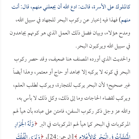
كالملوك على الأسرة، قالت: ادع الله أن يجعلني منهم، قال: أنت
منهم
) فهذا فيه إخبار عن ركوب البحر للجهاد في سبيل الله،
ومدح هؤلاء، وبيان فضل ذلك العمل الذي هو كونهم يجاهدون
في سبيل الله ويركبون البحر.
والحديث الذي أورده المصنف هنا ضعيف، وقد حصر ركوب
البحر في كونه لا يركبه إلا مجاهد أو حاج أو معتمر، وهذا أيضاً
غير صحيح؛ لأن البحر يركب للتجارة، ويركب لطلب العلم،
ويركب لقضاء الحاجات وما إلى ذلك، وكل ذلك لا بأس به،
والله عز وجل ذكر ركوب السفن، فامتن على عباده بأن هيأ لهم
المركوبات في البحر كما هيأ لهم المركوبات في البر
وَلَهُ الْجَوَارِ
الْمُنشَآتُ فِي الْبَحْرِ كَالأَعْلامِ
[الرحمن:24]،
وَتَرَى الْفُلْكَ