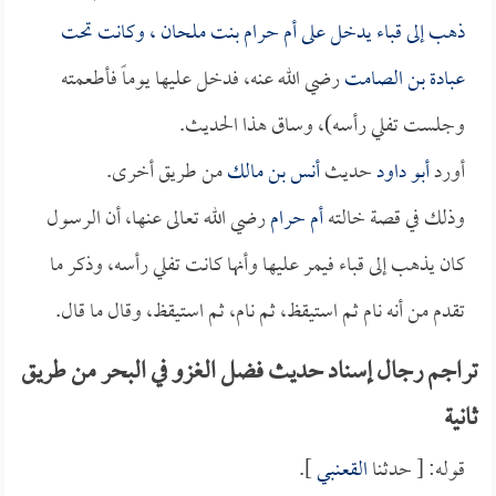
ذهب إلى قباء يدخل على
أم حرام بنت ملحان
، وكانت تحت
عبادة بن الصامت
رضي الله عنه، فدخل عليها يوماً فأطعمته
وجلست تفلي رأسه)، وساق هذا الحديث.
أورد
أبو داود
حديث
أنس بن مالك
من طريق أخرى.
وذلك في قصة خالته
أم حرام
رضي الله تعالى عنها، أن الرسول
كان يذهب إلى قباء فيمر عليها وأنها كانت تفلي رأسه، وذكر ما
تقدم من أنه نام ثم استيقظ، ثم نام، ثم استيقظ، وقال ما قال.
تراجم رجال إسناد حديث فضل الغزو في البحر من طريق
ثانية
قوله: [ حدثنا
القعنبي
].