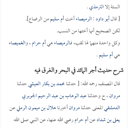
الستة إلا
الترمذي
.
[ قال
أبو داود
:
الرميصاء
أخت
أم سليم
من الرضاع].
لكن الصحيح أنها أختها من النسب.
وكل واحدة منهما لها لقب، فـ
الرميصاء
هي
أم حرام
، و
الغميصاء
هي
أم سليم
.
شرح حديث أجر المائد في البحر والغرق فيه
قال المصنف رحمه الله: [ حدثنا
محمد بن بكار العيشي
حدثنا
مروان
، ح وحدثنا
عبد الوهاب بن عبد الرحيم الجوبري
الدمشقي
المعنى حدثنا
مروان
أخبرنا
هلال بن ميمون الرملي
عن
يعلى بن شداد
عن
أم حرام
رضي الله عنها، عن النبي صلى الله