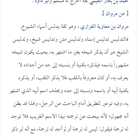
محمد بن بكار العيشي
ثقة أخرج له
مسلم
و
أبو داود
.
[ عن
مروان
].
مروان بن معاوية الفزاري
، وهو ثقة يدلس أسماء الشيوخ.
فالتدليس تدليس إسناد وتدليس متن وتدليس شيخ، وتدليس
الشيخ هو أن يذكر شيخه بغير ما اشتهر به، بحيث يكون شيخه
مشهوراً باسمه فيذكره بكنية أو بنسبته إلى جد من أجداده لا
يعرف به، أو كان معروفاً باللقب فلا يذكر اللقب، أو يذكره
بكنية أبيه أو باسمه ونسبته إلى جده ويحذف اسم أبيه الذي اشتهر
به، وفيه توعير للطريق أمام الباحث عن الرجل، ولهذا قد يظن
أنه مجهول؛ لأنه يبحث عن ترجمته بهذا الاسم الغريب فلا توجد
له ترجمة فيقول: ليس له ترجمة أو لم أجد له ترجمة، مع أنه لو ذكر