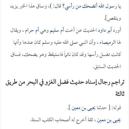
يا رسول الله أتضحك من رأسي؟ قال:
)، وساق هذا الخبر يزيد
وينقص].
أورد
أبو داود
الحديث عن أخت
أم سليم
وهي
أم حرام
، ويقال
لها
الرميصاء
، وأن النبي صلى الله عليه وسلم كان عندها وأنها
كانت تغسل رأسها وقد كان نائماً فاستيقظ وهو يضحك، فساق
الحديث السابق.
تراجم رجال إسناد حديث فضل الغزو في البحر من طريق
ثالثة
قوله: [ حدثنا
يحيى بن معين
].
يحيى بن معين
، ثقة أخرج له أصحاب الكتب الستة.