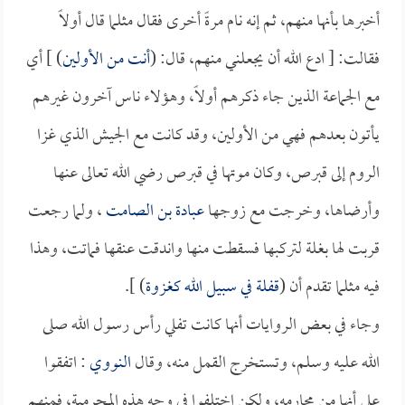
أخبرها بأنها منهم، ثم إنه نام مرةً أخرى فقال مثلما قال أولاً
فقالت: [ ادع الله أن يجعلني منهم، قال: (
أنت من الأولين
) ] أي
مع الجماعة الذين جاء ذكرهم أولاً، وهؤلاء ناس آخرون غيرهم
يأتون بعدهم فهي من الأولين، وقد كانت مع الجيش الذي غزا
الروم إلى قبرص، وكان موتها في قبرص رضي الله تعالى عنها
وأرضاها، وخرجت مع زوجها
عبادة بن الصامت
، ولما رجعت
قربت لها بغلة لتركبها فسقطت منها واندقت عنقها فماتت، وهذا
فيه مثلما تقدم أن (
قفلة في سبيل الله كغزوة
) ].
وجاء في بعض الروايات أنها كانت تفلي رأس رسول الله صلى
الله عليه وسلم، وتستخرج القمل منه، وقال
النووي
: اتفقوا
على أنها من محارمه، ولكن اختلفوا في وجه هذه المحرمية، فمنهم