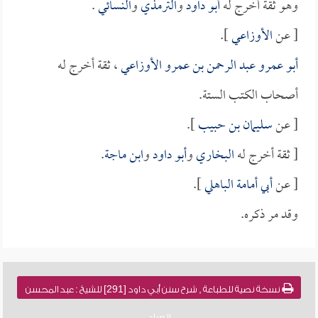
وهو ثقة أخرج له
أبو داود
و
الترمذي
و
النسائي
.
[ عن
الأوزاعي
].
أبو عمرو عبد الرحمن بن عمرو الأوزاعي
، ثقة أخرج له
أصحاب الكتب الستة.
[ عن
سليمان بن حبيب
].
[ ثقة أخرج له
البخاري
و
أبو داود
و
ابن ماجة
.
[ عن
أبي أمامة الباهلي
].
وقد مر ذكره.
نسخة نصية للطباعة , شرح سنن أبي داود [291] للشيخ : عبد المحسن
العباد