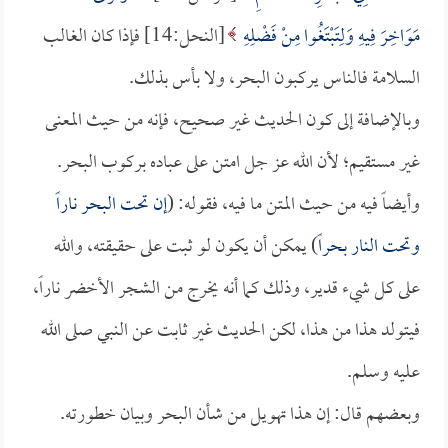
مَوَاخِرَ فِيهِ وَلِتَبْتَغُوا مِنْ فَضْلِهِ
[النحل:14] فإذا كان الغالب
السلامة فالناس يركبون البحر، ولا بأس بذلك.
وبالإضافة إلى كون الحديث غير صحيح، فإنه من حيث المعنى
غير مستقيم؛ لأن الله عز جل امتن على عباده بركوب البحر.
وأيضاً فيه من حيث المتن ما فيه، فقوله: (
إن تحت البحر ناراً
وتحت النار بحراً
) يمكن أن يكون لو ثبت على حقيقته، والله
على كل شيء قدير، وذلك كما أنه يخرج من الشجر الأخضر ناراً،
فيتولد هذا من هذا، لكن الحديث غير ثابت عن النبي صلى الله
عليه وسلم.
وبعضهم قال: إن هذا تهويل من شأن البحر وبيان خطورته.