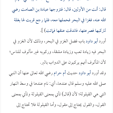
قال: أنت من الأولين، قال: فتزوجها
عبادة بن الصامت
رضي
الله عنه، فغزا في البحر فحملها معه، فلما رجع قربت لها بغلة
لتركبها فصرعتها، فاندقت عنقها فماتت
) ].
أورد
أبو داود
باب فضل الغزو في البحر، وذلك لأن الغزو في
البحر فيه زيادة تعب وزيادة مشقة، وركوبه غير مألوف للناس؛
لأن المألوف أنهم يركبون على الدواب بالبر.
وقد أورد
أبو داود
حديث
أم حرام
رضي الله تعالى عنها أن النبي
صلى الله عليه وسلم قال عندها، أي: نام عندها في وسط النهار
التي هي القيلولة؛ لأن (قال) تأتي بمعنى القيلولة وتأتي بمعنى
القول، والقول يحتاج إلى مقول، وأما القيلولة فلا تحتاج إلى