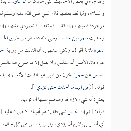
وقد جاء في بعض الأحاديث التي سيذكرها
أبو داود
ما يدل 
والسلام، ولما فقد بعضها قال النبي صلى الله عليه وسلم ل
موجودة فبعينها، وإن كانت قد تلفت فإنه يؤدي مثلها، وإن ل
وحديث
سمرة بن جندب
رضي الله عنه هو من طريق
الحس
سمرة
ثلاثة أقوال، ولكن المشهور: أن الثابت من رواية
الح
غيره فإن الأصل أنه مدلس ولا يقبل إلا ما صرح فيه بالسما
الحسن
عن
سمرة
يكون من قبيل غير الثابت؛ لأنه روى بالعن
قوله: [(
على اليد ما أخذت حتى تؤدي
)].
يعني: أنه شيء لازم لها ومتحتم عليها أن تؤديه.
قوله: [ ثم إن
الحسن
نسي فقال: هو أمينك لا ضمان عليه ].
أي أنه ليس بلازم أن يؤدي، وليس بضامن على كل حال، لكن