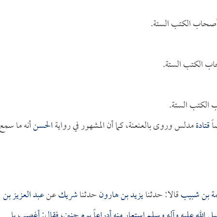
 أصحاب الكتب الستة.
اب الكتب الستة.
 الكتب الستة.
اً
قتادة
مدلس وروى بالعنعنة، كما أن المشهور في رواية
الحسن
أنه ما سمع
ة بن شبيب
قالا: حدثنا
يزيد بن هارون
حدثنا
شريك
عن
عبد العزيز بن
ى الله عليه وآله وسلم استعار منه أدراعاً يوم حنين، فقال: أغصب يا