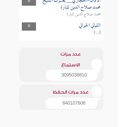
الأذان -الحجازي__ بصوت الشيخ
0
محمد صلاح الدين كبارة
محمد صلاح الدين كبارة
الليالي الخوالي
0
(...)
عدد مرات
الاستماع
3095038810
عدد مرات الحفظ
840107606