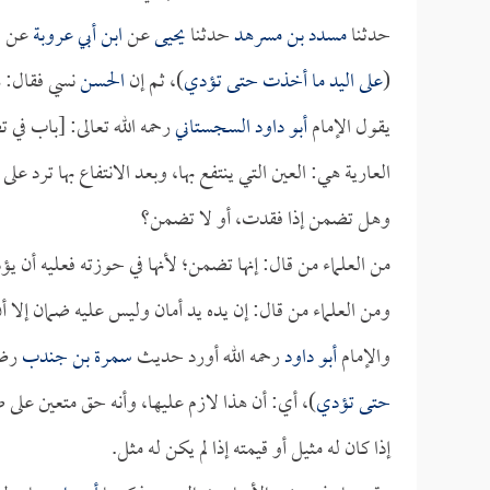
حدثنا
مسدد بن مسرهد
حدثنا
يحيى
عن
ابن أبي عروبة
عن
ق
(
على اليد ما أخذت حتى تؤدي
)، ثم إن
الحسن
نسي فقال: ه
يقول الإمام
أبو داود السجستاني
رحمه الله تعالى: [باب في ت
العارية هي: العين التي ينتفع بها، وبعد الانتفاع بها ترد عل
وهل تضمن إذا فقدت، أو لا تضمن؟
من العلماء من قال: إنها تضمن؛ لأنها في حوزته فعليه أن يؤديه
ومن العلماء من قال: إن يده يد أمان وليس عليه ضمان إلا 
والإمام
أبو داود
رحمه الله أورد حديث
سمرة بن جندب
رضي 
حتى تؤدي
)، أي: أن هذا لازم عليها، وأنه حق متعين على ص
إذا كان له مثيل أو قيمته إذا لم يكن له مثل.