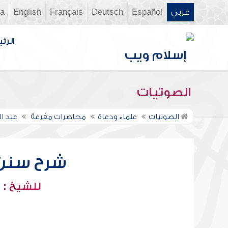
عربي
Español
Deutsch
Français
English
ia
الرئي
الصوتيات
الصوتيات
علماء ودعاة
محاضرات مفرغة
عبد ا
شرح سنن أب
للشيخ : 