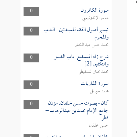
سورة الكافرون
0
معمر الإندونيسي
تيسير أصول الفقه للمبتدئين - الندب
0
والمحرم
محمد حسن عبد الغفار
شرح زاد المستقنع_باب الغسل
0
والتكفين [2]
محمد مختار الشنقيطي
سورة الذاريات
0
محمد جبريل
أذان - بصوت حسن خلفان. مؤذن
0
جامع الإمام محمد بن عبدالوهاب –
قطر
حسن خلفان