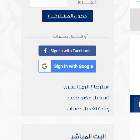
الـمـــــرور:
دخول المشتركين
أو الدخول بحساب
استرجاع الرمز السري
تسجيل عضو جديد
إعادة تفعيل حساب
البث المباشر