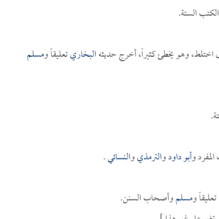
لكتب الستة.
اختلط، وهو يخطئ كثيراً، أخرج حديثه
البخاري
تعليقاً و
مسلم
ة.
المفرد و
أبو داود
و
الترمذي
و
النسائي
.
تعليقاً و
مسلم
وأصحاب السنن.