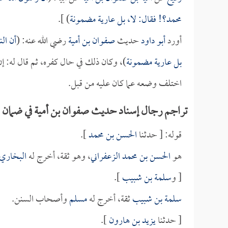
محمد؟! فقال: لا، بل عارية مضمونة
) ].
أورد
أبو داود
حديث
صفوان بن أمية
رضي الله عنه: (
أن ال
بل عارية مضمونة
)، وكان ذلك في حال كفره، ثم قال له: إن 
اختلف وضعه عما كان عليه من قبل.
تراجم رجال إسناد حديث صفوان بن أمية في ضمان ا
قوله: [ حدثنا
الحسن بن محمد
].
هو
الحسن بن محمد الزعفراني
، وهو ثقة، أخرج له
البخاري
[ و
سلمة بن شبيب
].
سلمة بن شبيب
ثقة، أخرج له
مسلم
وأصحاب السنن.
[ حدثنا
يزيد بن هارون
].