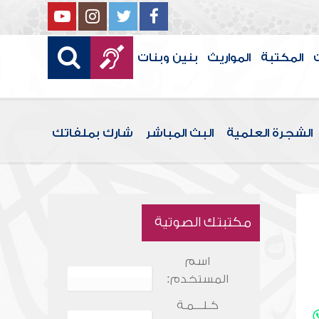
المكتبة
المواريث
بنين وبنات
الشجرة العلمية
البث المباشر
شارك بملفاتك
مكتبتك الصوتية
اسم
المستخدم:
كـلـــمـة