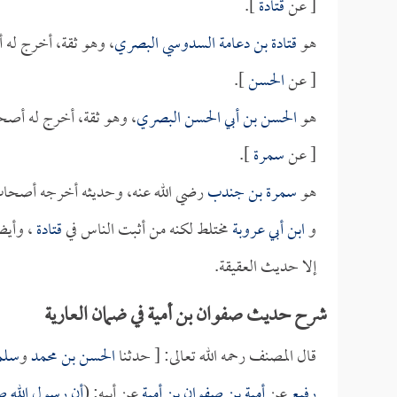
[ عن
قتادة
].
هو
قتادة بن دعامة السدوسي البصري
، وهو ثقة، أخرج له
[ عن
الحسن
].
هو
الحسن بن أبي الحسن البصري
، وهو ثقة، أخرج له أصح
[ عن
سمرة
].
هو
سمرة بن جندب
رضي الله عنه، وحديثه أخرجه أصحاب
و
ابن أبي عروبة
مختلط لكنه من أثبت الناس في
قتادة
، وأيض
إلا حديث العقيقة.
شرح حديث صفوان بن أمية في ضمان العارية
قال المصنف رحمه الله تعالى: [ حدثنا
الحسن بن محمد
و
سلم
رفيع
عن
أمية بن صفوان بن أمية
عن أبيه: (
أن رسول الله صل