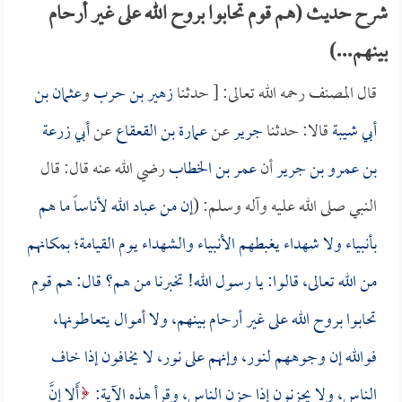
شرح حديث (هم قوم تحابوا بروح الله على غير أرحام
بينهم...)
قال المصنف رحمه الله تعالى: [ حدثنا
زهير بن حرب
و
عثمان بن
أبي شيبة
قالا: حدثنا
جرير
عن
عمارة بن القعقاع
عن
أبي زرعة
بن عمرو بن جرير
أن
عمر بن الخطاب
رضي الله عنه قال: قال
النبي صلى الله عليه وآله وسلم: (
إن من عباد الله لأناساً ما هم
بأنبياء ولا شهداء يغبطهم الأنبياء والشهداء يوم القيامة؛ بمكانهم
من الله تعالى، قالوا: يا رسول الله! تخبرنا من هم؟ قال: هم قوم
تحابوا بروح الله على غير أرحام بينهم، ولا أموال يتعاطونها،
فوالله إن وجوههم لنور، وإنهم على نور، لا يخافون إذا خاف
الناس، ولا يحزنون إذا حزن الناس، وقرأ هذه الآية:
أَلا إِنَّ