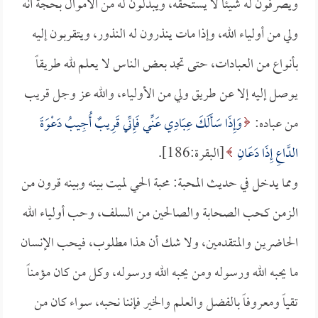
ويصرفون له شيئاً لا يستحقه، ويبذلون له من الأموال بحجة أنه
ولي من أولياء الله، وإذا مات ينذرون له النذور، ويتقربون إليه
بأنواع من العبادات، حتى تجد بعض الناس لا يعلم لله طريقاً
يوصل إليه إلا عن طريق ولي من الأولياء، والله عز وجل قريب
من عباده:
وَإِذَا سَأَلَكَ عِبَادِي عَنِّي فَإِنِّي قَرِيبٌ أُجِيبُ دَعْوَةَ
الدَّاعِ إِذَا دَعَانِ
[البقرة:186].
ومما يدخل في حديث المحبة: محبة الحي لميت بينه وبينه قرون من
الزمن كحب الصحابة والصالحين من السلف، وحب أولياء الله
الحاضرين والمتقدمين، ولا شك أن هذا مطلوب، فيحب الإنسان
ما يحبه الله ورسوله ومن يحبه الله ورسوله، وكل من كان مؤمناً
تقياً ومعروفاً بالفضل والعلم والخير فإننا نحبه، سواء كان من