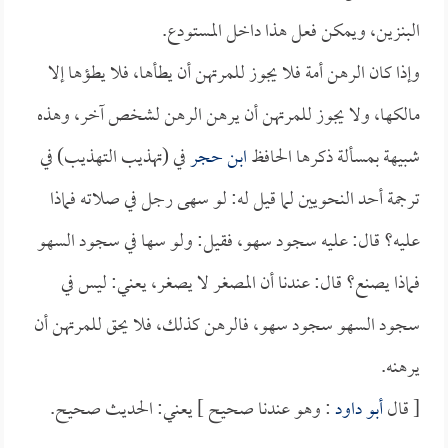
البنزين، ويمكن فعل هذا داخل المستودع.
وإذا كان الرهن أمة فلا يجوز للمرتهن أن يطأها، فلا يطؤها إلا
مالكها، ولا يجوز للمرتهن أن يرهن الرهن لشخص آخر، وهذه
شبيهة بمسألة ذكرها الحافظ
ابن حجر
في (تهذيب التهذيب) في
ترجمة أحد النحويين لما قيل له: لو سهى رجل في صلاته فماذا
عليه؟ قال: عليه سجود سهو، فقيل: ولو سها في سجود السهو
فماذا يصنع؟ قال: عندنا أن المصغر لا يصغر، يعني: ليس في
سجود السهو سجود سهو، فالرهن كذلك، فلا يحق للمرتهن أن
يرهنه.
[ قال
أبو داود
: وهو عندنا صحيح ] يعني: الحديث صحيح.