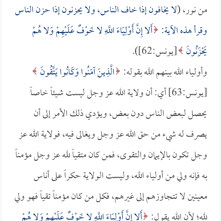
من نور، (
لا يخافون إذا خاف الناس، ولا يحزنون إذا حزن الناس
وقرأ هذه الآية:
أَلا إِنَّ أَوْلِيَاءَ اللَّهِ لا خَوْفٌ عَلَيْهِمْ وَلا هُمْ
يَحْزَنُونَ
[يونس:62]).
وأولياء الله بينهم الله بقوله:
الَّذِينَ آمَنُوا وَكَانُوا يَتَّقُونَ
[يونس:63] أي: أن ولاية الله عز وجل ليست شيئاً خاصاً
يحصل لبعض الناس دون بعض، ويؤدي ذلك الأمر إلى أن
يصرف له شيء من حق الله عز وجل ويغالى فيه، فولاية الله عز
وجل تكون بالإيمان والتقوى، فمن كان متقياً لله عز وجل مؤمناً
به فإنه ولي من أولياء الله، وليست الولاية حكراً على أناس
معينين لا تتجاوزهم إلى غيرهم، فكل من كان مؤمناً تقياً فهو ولي
لله؛ لأن الله يقول:
أَلا إِنَّ أَوْلِيَاءَ اللَّهِ لا خَوْفٌ عَلَيْهِمْ وَلا هُمْ