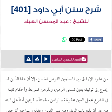
شرح سنن أبي داود [401]
للشيخ : عبد المحسن العباد
التفريغ النصي الكامل
من عقود الإرفاق بين المسلمين القرض الحسن، إلا أن هذا الدَّين قد
يحتاج إلى توثيقه بعين تسمى الرهن، وللرهن ضوابط وأحكام ثابتة
في الشرع تجعل العين محفوظة والراهن مطمئناً والمرتهن آمناً على دَينه
من غير أن يلج باب الربا، ومن يسر الدين وعدله وسماحته أن جعل