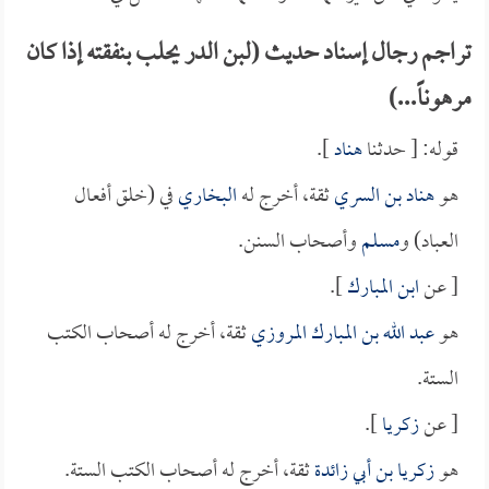
تراجم رجال إسناد حديث (لبن الدر يحلب بنفقته إذا كان
مرهوناً...)
قوله: [ حدثنا
هناد
].
هو
هناد بن السري
ثقة، أخرج له
البخاري
في (خلق أفعال
العباد) و
مسلم
وأصحاب السنن.
[ عن
ابن المبارك
].
هو
عبد الله بن المبارك المروزي
ثقة، أخرج له أصحاب الكتب
الستة.
[ عن
زكريا
].
هو
زكريا بن أبي زائدة
ثقة، أخرج له أصحاب الكتب الستة.