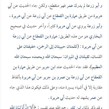
و
أبو زرعة
لم يدرك
عمر
فهو منقطع، ولكن جاء الحديث عن
أبي
هريرة
من طريق
عمارة بن القعقاع
عن
أبي زرعة
عن
أبي هريرة
،
و
أبو زرعة
يروي عن
أبي هريرة
كثيراً، وآخر حديث في صحيح
البخاري
هو من هذه الطريق:
عمارة بن القعقاع
عن
أبي زرعة
عن
أبي هريرة
: (
كلمتان حبيبتان إلى الرحمن، خفيفتان على
اللسان، ثقيلتان في الميزان: سبحان الله وبحمده سبحان الله
العظيم
)، فقد جاء الحديث عند
ابن جرير
من طريق
عمارة بن
القعقاع
عن
أبي زرعة بن عمرو بن جرير
عن
أبي هريرة
بألفاظ
مقاربة إلا في أشياء يسيرة منه، وعلى ذلك فيكون هذا الذي جاء
عن
عمر
يشهد له حديث
أبي هريرة
.
وقد ذكر ذلك
ابن كثير
رحمه الله عند تفسير:
أَلا إِنَّ أَوْلِيَاءَ اللَّهِ