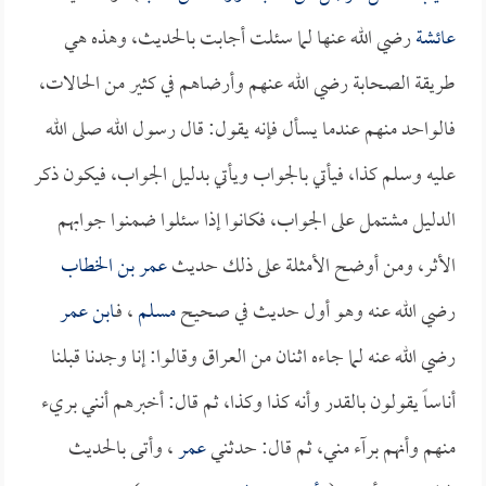
عائشة
رضي الله عنها لما سئلت أجابت بالحديث، وهذه هي
طريقة الصحابة رضي الله عنهم وأرضاهم في كثير من الحالات،
فالواحد منهم عندما يسأل فإنه يقول: قال رسول الله صلى الله
عليه وسلم كذا، فيأتي بالجواب ويأتي بدليل الجواب، فيكون ذكر
الدليل مشتمل على الجواب، فكانوا إذا سئلوا ضمنوا جوابهم
الأثر، ومن أوضح الأمثلة على ذلك حديث
عمر بن الخطاب
رضي الله عنه وهو أول حديث في صحيح
مسلم
، فـ
ابن عمر
رضي الله عنه لما جاءه اثنان من العراق وقالوا: إنا وجدنا قبلنا
أناساً يقولون بالقدر وأنه كذا وكذا، ثم قال: أخبرهم أنني بريء
منهم وأنهم برآء مني، ثم قال: حدثني
عمر
، وأتى بالحديث