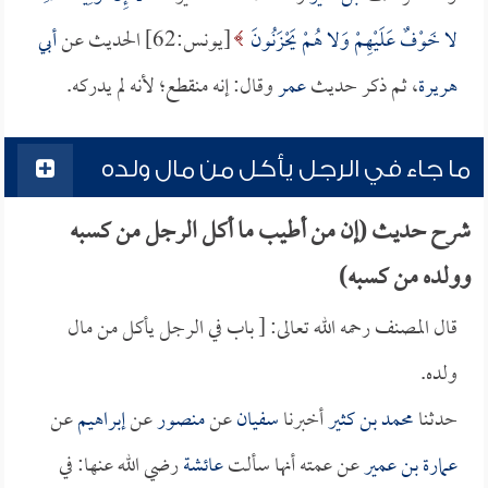
لا خَوْفٌ عَلَيْهِمْ وَلا هُمْ يَحْزَنُونَ
[يونس:62] الحديث عن
أبي
هريرة
، ثم ذكر حديث
عمر
وقال: إنه منقطع؛ لأنه لم يدركه.
ما جاء في الرجل يأكل من مال ولده
شرح حديث (إن من أطيب ما أكل الرجل من كسبه
وولده من كسبه)
قال المصنف رحمه الله تعالى: [ باب في الرجل يأكل من مال
ولده.
حدثنا
محمد بن كثير
أخبرنا
سفيان
عن
منصور
عن
إبراهيم
عن
عمارة بن عمير
عن عمته أنها سألت
عائشة
رضي الله عنها: في