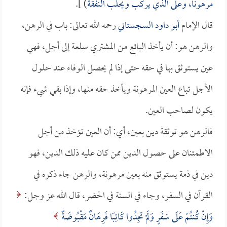
مرهوناً، وعلى الذي يركب ويحلب النفقة
) ].
قال الإمام
أبو داود السجستاني
رحمه الله تعالى: باب في الرهن،
والرهن هو: أن يأخذ البائع من المشتري سلعة إلى أجل، فهي
عين يستوثق بها في حقه حتى إذا لم يحصل الوفاء عند حلول
الأجل تباع العين المرهونة ويأخذ حقه منها، وإذا بقي شيء فإنه
يكون لصاحب العين.
فالرهن هو توثقة دين بعين، أي: أن العين تؤخذ من أجل
الاطمئنان على حصول الدين ممن كان عليه ذلك الدين، فهو
دين في ذمة يستوثق منه بعين مرهونة، والرهن جاء ذكره في
القرآن في السفر، وجاء في السنة في الحضر، قال الله عز وجل:
وَإِنْ كُنتُمْ عَلَى سَفَرٍ وَلَمْ تجِدُوا كَاتِبًا فَرِهَانٌ مَقْبُوضَةٌ