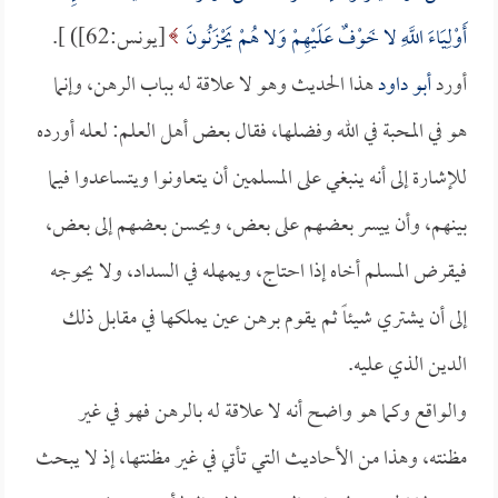
أَوْلِيَاءَ اللَّهِ لا خَوْفٌ عَلَيْهِمْ وَلا هُمْ يَحْزَنُونَ
[يونس:62]) ].
أورد
أبو داود
هذا الحديث وهو لا علاقة له بباب الرهن، وإنما
هو في المحبة في الله وفضلها، فقال بعض أهل العلم: لعله أورده
للإشارة إلى أنه ينبغي على المسلمين أن يتعاونوا ويتساعدوا فيما
بينهم، وأن ييسر بعضهم على بعض، ويحسن بعضهم إلى بعض،
فيقرض المسلم أخاه إذا احتاج، ويمهله في السداد، ولا يحوجه
إلى أن يشتري شيئاً ثم يقوم برهن عين يملكها في مقابل ذلك
الدين الذي عليه.
والواقع وكما هو واضح أنه لا علاقة له بالرهن فهو في غير
مظنته، وهذا من الأحاديث التي تأتي في غير مظنتها، إذ لا يبحث