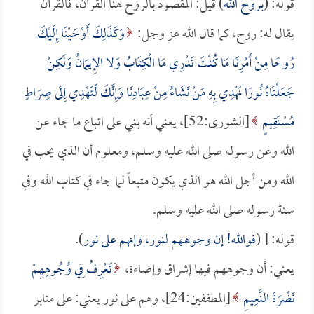
قوله: (
بروح الله
) قيل: المقصود بالروح هنا القرآن، فالقرآن
يقال له: روح، كما قال الله عز وجل:
وَكَذَلِكَ أَوْحَيْنَا إِلَيْكَ
رُوحًا مِنْ أَمْرِنَا مَا كُنْتَ تَدْرِي مَا الْكِتَابُ وَلا الإِيمَانُ وَلَكِنْ
جَعَلْنَاهُ نُورًا نَهْدِي بِهِ مَنْ نَشَاءُ مِنْ عِبَادِنَا وَإِنَّكَ لَتَهْدِي إِلَى صِرَاطٍ
مُسْتَقِيمٍ
[الشورى:52]، يعني أنه بني على اتباع ما جاء عن
الله وعن رسوله صلى الله عليه وسلم، ومعلوم أن الذي يحب في
الله ومن أجل الله هو الذي يكون متبعاً لما جاء في كتاب الله وفي
سنة رسوله صلى الله عليه وسلم.
قوله: [ (
فوالله! إن وجوههم لنور، وإنهم على نور
).
يعني: أن وجوههم فيها إشراق وإضاءة،
تَعْرِفُ فِي وُجُوهِهِمْ
نَضْرَةَ النَّعِيمِ
[المطففين:24]، وهم على نور يعني: على منابر