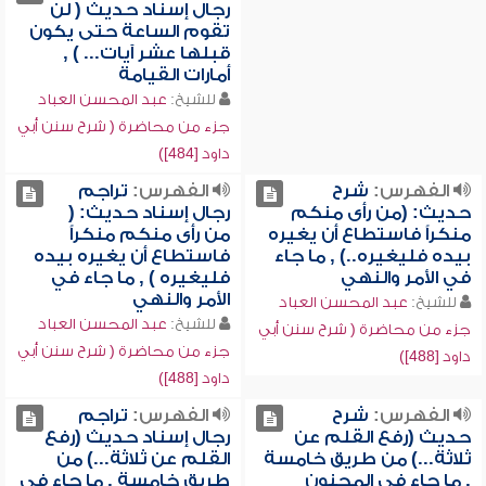
رجال إسناد حديث ( لن
تقوم الساعة حتى يكون
قبلها عشر آيات... ) ,
أمارات القيامة
للشيخ:
عبد المحسن العباد
جزء من محاضرة ( شرح سنن أبي
داود [484])
الفهرس:
شرح
الفهرس:
تراجم
حديث: (من رأى منكم
رجال إسناد حديث: (
منكراً فاستطاع أن يغيره
من رأى منكم منكراً
بيده فليغيره..) , ما جاء
فاستطاع أن يغيره بيده
في الأمر والنهي
فليغيره ) , ما جاء في
الأمر والنهي
للشيخ:
عبد المحسن العباد
للشيخ:
عبد المحسن العباد
جزء من محاضرة ( شرح سنن أبي
جزء من محاضرة ( شرح سنن أبي
داود [488])
داود [488])
الفهرس:
شرح
الفهرس:
تراجم
حديث (رفع القلم عن
رجال إسناد حديث (رفع
ثلاثة...) من طريق خامسة
القلم عن ثلاثة...) من
, ما جاء في المجنون
طريق خامسة , ما جاء في