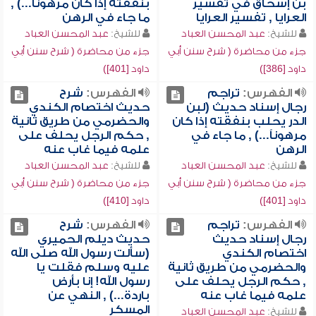
بن إسحاق في تفسير
بنفقته إذا كان مرهوناً...) ,
العرايا , تفسير العرايا
ما جاء في الرهن
للشيخ:
عبد المحسن العباد
للشيخ:
عبد المحسن العباد
جزء من محاضرة ( شرح سنن أبي
جزء من محاضرة ( شرح سنن أبي
داود [386])
داود [401])
الفهرس:
تراجم
الفهرس:
شرح
رجال إسناد حديث (لبن
حديث اختصام الكندي
الدر يحلب بنفقته إذا كان
والحضرمي من طريق ثانية
مرهوناً...) , ما جاء في
, حكم الرجل يحلف على
الرهن
علمه فيما غاب عنه
للشيخ:
عبد المحسن العباد
للشيخ:
عبد المحسن العباد
جزء من محاضرة ( شرح سنن أبي
جزء من محاضرة ( شرح سنن أبي
داود [401])
داود [410])
الفهرس:
تراجم
الفهرس:
شرح
رجال إسناد حديث
حديث ديلم الحميري
اختصام الكندي
(سألت رسول الله صلى الله
والحضرمي من طريق ثانية
عليه وسلم فقلت يا
, حكم الرجل يحلف على
رسول الله! إنا بأرض
علمه فيما غاب عنه
باردة...) , النهي عن
المسكر
للشيخ:
عبد المحسن العباد