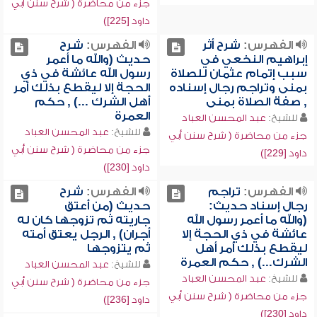
جزء من محاضرة ( شرح سنن أبي
داود [225])
الفهرس:
شرح أثر
الفهرس:
شرح
إبراهيم النخعي في
حديث (والله ما أعمر
سبب إتمام عثمان للصلاة
رسول الله عائشة في ذي
بمنى وتراجم رجال إسناده
الحجة إلا ليقطع بذلك أمر
, صفة الصلاة بمنى
أهل الشرك ...) , حكم
العمرة
للشيخ:
عبد المحسن العباد
للشيخ:
عبد المحسن العباد
جزء من محاضرة ( شرح سنن أبي
جزء من محاضرة ( شرح سنن أبي
داود [229])
داود [230])
الفهرس:
تراجم
الفهرس:
شرح
رجال إسناد حديث:
حديث (من أعتق
(والله ما أعمر رسول الله
جاريته ثم تزوجها كان له
عائشة في ذي الحجة إلا
أجران) , الرجل يعتق أمته
ليقطع بذلك أمر أهل
ثم يتزوجها
الشرك...) , حكم العمرة
للشيخ:
عبد المحسن العباد
للشيخ:
عبد المحسن العباد
جزء من محاضرة ( شرح سنن أبي
جزء من محاضرة ( شرح سنن أبي
داود [236])
داود [230])