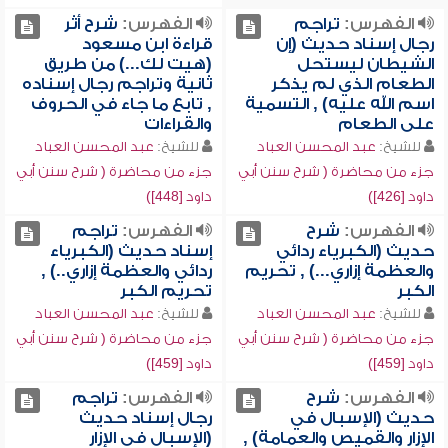
الفهرس:
تراجم
الفهرس:
شرح أثر
رجال إسناد حديث (إن
قراءة ابن مسعود
الشيطان ليستحل
(هيت لك...) من طريق
الطعام الذي لم يذكر
ثانية وتراجم رجال إسناده
اسم الله عليه) , التسمية
, تابع ما جاء في الحروف
على الطعام
والقراءات
للشيخ:
عبد المحسن العباد
للشيخ:
عبد المحسن العباد
جزء من محاضرة ( شرح سنن أبي
جزء من محاضرة ( شرح سنن أبي
داود [426])
داود [448])
الفهرس:
شرح
الفهرس:
تراجم
حديث (الكبرياء ردائي
إسناد حديث (الكبرياء
والعظمة إزاري...) , تحريم
ردائي والعظمة إزاري..) ,
الكبر
تحريم الكبر
للشيخ:
عبد المحسن العباد
للشيخ:
عبد المحسن العباد
جزء من محاضرة ( شرح سنن أبي
جزء من محاضرة ( شرح سنن أبي
داود [459])
داود [459])
الفهرس:
شرح
الفهرس:
تراجم
حديث (الإسبال في
رجال إسناد حديث
الإزار والقميص والعمامة) ,
(الإسبال في الإزار