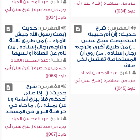
للشيخ:
عبد المحسن العباد
جزء من محاضرة ( شرح سنن أبي
جزء من محاضرة ( شرح سنن أبي
داود [034])
داود [034])
الفهرس:
شرح
الفهرس:
حديث
حديث: (أن أم حبيبة
(بعث رسول الله جيش
استحيضت سبع سنين
الأمراء ...) من طريق ثالثة
...) من طريق أخرى وتراجم
وتراجم رجال إسناده , من
رجال إسناده , من روى أن
نام عن الصلاة أو نسيها
المستحاضة تغتسل لكل
للشيخ:
عبد المحسن العباد
صلاة
جزء من محاضرة ( شرح سنن أبي
للشيخ:
عبد المحسن العباد
داود [063])
جزء من محاضرة ( شرح سنن أبي
الفهرس:
شرح
داود [045])
حديث: (.. إذا صلى
أحدكم فلا يبزق أمامه ولا
عن يمينه ..) , ما جاء في
كراهية البزاق في المسجد
للشيخ:
عبد المحسن العباد
جزء من محاضرة ( شرح سنن أبي
داود [067])