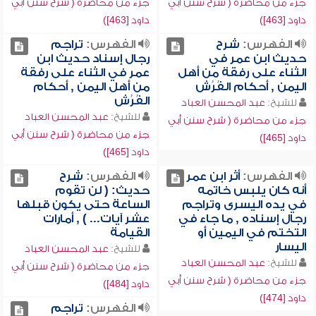
جزء من محاضرة ( شرح سنن أبي
جزء من محاضرة ( شرح سنن أبي
داود [463])
داود [463])
الفهرس:
شرح
الفهرس:
تراجم
حديث ابن عمر في
رجال إسناد حديث ابن
الثناء على رفقة من أهل
عمر في الثناء على رفقة
اليمن , أحكام الفُرُش
من أهل اليمن , أحكام
الفُرُش
للشيخ:
عبد المحسن العباد
للشيخ:
عبد المحسن العباد
جزء من محاضرة ( شرح سنن أبي
جزء من محاضرة ( شرح سنن أبي
داود [465])
داود [465])
الفهرس:
أثر ابن عمر
الفهرس:
شرح
أنه كان يلبس خاتمه
حديث: ( لن تقوم
في يده اليسرى وتراجم
الساعة حتى يكون قبلها
رجال إسناده , ما جاء في
عشر آيات... ) , أمارات
التختم في اليمين أو
القيامة
اليسار
للشيخ:
عبد المحسن العباد
للشيخ:
عبد المحسن العباد
جزء من محاضرة ( شرح سنن أبي
جزء من محاضرة ( شرح سنن أبي
داود [484])
داود [474])
الفهرس:
تراجم