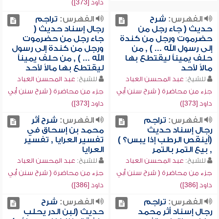
داود [373])
الفهرس:
شرح
الفهرس:
تراجم
حديث ( جاء رجل من
رجال إسناد حديث (
حضرموت ورجل من كندة
جاء رجل من حضرموت
إلى رسول الله ... ) , من
ورجل من كندة إلى رسول
حلف يميناً ليقتطع بها
الله ... ) , من حلف يميناً
مالاً لأحد
ليقتطع بها مالاً لأحد
للشيخ:
عبد المحسن العباد
للشيخ:
عبد المحسن العباد
جزء من محاضرة ( شرح سنن أبي
جزء من محاضرة ( شرح سنن أبي
داود [373])
داود [373])
الفهرس:
تراجم
الفهرس:
شرح أثر
رجال إسناد حديث
محمد بن إسحاق في
(أينقص الرطب إذا يبس؟ )
تفسير العرايا , تفسير
, بيع التمر بالتمر
العرايا
للشيخ:
عبد المحسن العباد
للشيخ:
عبد المحسن العباد
جزء من محاضرة ( شرح سنن أبي
جزء من محاضرة ( شرح سنن أبي
داود [386])
داود [386])
الفهرس:
تراجم
الفهرس:
شرح
رجال إسناد أثر محمد
حديث (لبن الدر يحلب