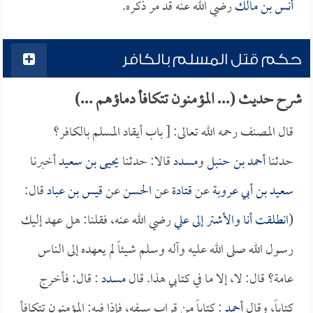
أنس بن مالك
رضي الله عنه قد مر ذكره.
حكم قتل المسلم بالكافر
شرح حديث (... المؤمنون تتكافأ دماؤهم ...)
قال المصنف رحمه الله تعالى: [ باب أيقاد المسلم بالكافر؟
حدثنا
أحمد بن حنبل
و
مسدد
قالا: حدثنا
يحيى بن سعيد
أخبرنا
سعيد بن أبي عروبة
عن
قتادة
عن
الحسن
عن
قيس بن عباد
قال:
(
انطلقت أنا و
الأشتر
إلى
علي
رضي الله عنه، فقلنا: هل عهد إليك
رسول الله صلى الله عليه وآله وسلم شيئاً لم يعهده إلى الناس
عامة؟ قال: لا، إلا ما في كتابي هذا. قال
مسدد
: قال: فأخرج
كتاباً، وقال
أحمد
: كتاباً من قراب سيفه، فإذا فيه: المؤمنون تتكافأ