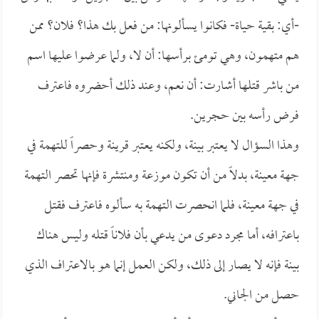
-أي: بقية حياة- فكانوا يسألونها: من فعل بك هذا؟ فلان؟ ممن
هم متهمون، وهي تومئ برأسها: أن لا، ولما عرضوا عليها اسم
من باشر قتلها أشارت: أن نعم، وعند ذلك أحضروه فاعترف
فرض رأسه بين حجرين.
وهذا السؤال لا يعتبر بينة، ولكنه يعتبر قرينة وحصراً للتهمة في
جهة معينة، بدلاً من أن تكون موزعة ومنتشرة فإنها تحصر التهمة
في جهة معينة، فلما انحصرت التهمة به سألوه فاعترف فقتل
باعترافه، أما مجرد دعوى من يدعي بأن فلاناً قتله وليس هناك
بينة فإنه لا يصار إلى ذلك، ولكن العمل إنما هو بالاعتراف الذي
حصل من الجاني.