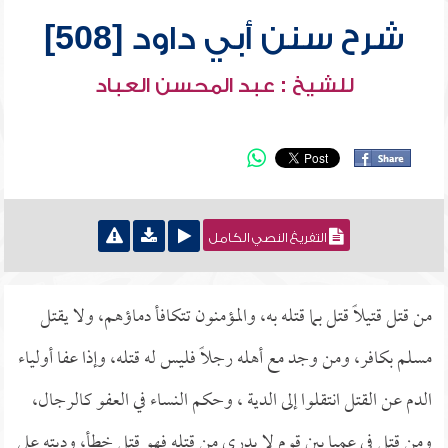
شرح سنن أبي داود [508]
للشيخ : عبد المحسن العباد
التفريغ النصي الكامل
من قتل قتيلاً قتل بما قتله به، والمؤمنون تتكافأ دماؤهم، ولا يقتل
مسلم بكافر، ومن وجد مع أهله رجلاً فليس له قتله، وإذا عفا أولياء
الدم عن القتل انتقلوا إلى الدية ، وحكم النساء في العفو كالرجال،
ومن قتل في عميا بين قوم لا يدرى من قتله فهو قتل خطأ، وديته على