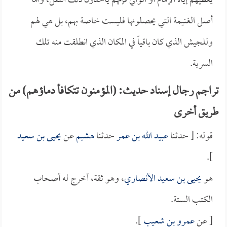
يعطيهم إياه الإمام أو الوالي فإنهم يأخذون ذلك النفل، وأما
أصل الغنيمة التي يحصلونها فليست خاصة بهم، بل هي لهم
وللجيش الذي كان باقياً في المكان الذي انطلقت منه تلك
السرية.
تراجم رجال إسناد حديث: (المؤمنون تتكافأ دماؤهم) من
طريق أخرى
قوله: [ حدثنا
عبيد الله بن عمر
حدثنا
هشيم
عن
يحيى بن سعيد
].
هو
يحيى بن سعيد الأنصاري
، وهو ثقة، أخرج له أصحاب
الكتب الستة.
[ عن
عمرو بن شعيب
].