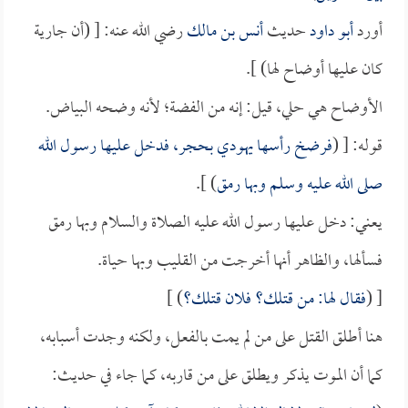
أورد
أبو داود
حديث
أنس بن مالك
رضي الله عنه: [ (أن جارية
كان عليها أوضاح لها) ].
الأوضاح هي حلي، قيل: إنه من الفضة؛ لأنه وضحه البياض.
قوله: [ (
فرضخ رأسها يهودي بحجر، فدخل عليها رسول الله
صلى الله عليه وسلم وبها رمق
) ].
يعني: دخل عليها رسول الله عليه الصلاة والسلام وبها رمق
فسألها، والظاهر أنها أخرجت من القليب وبها حياة.
[ (
فقال لها: من قتلك؟ فلان قتلك؟
) ]
هنا أطلق القتل على من لم يمت بالفعل، ولكنه وجدت أسبابه،
كما أن الموت يذكر ويطلق على من قاربه، كما جاء في حديث: