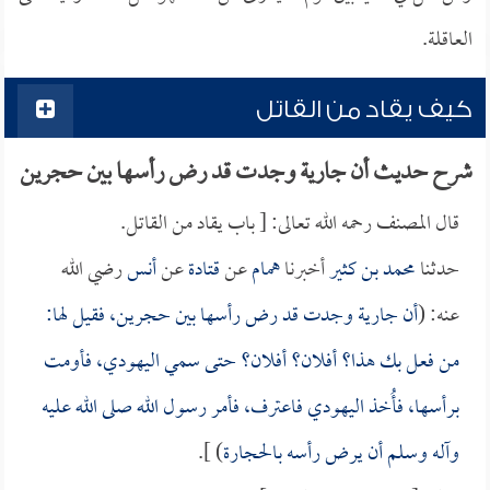
العاقلة.
كيف يقاد من القاتل
شرح حديث أن جارية وجدت قد رض رأسها بين حجرين
قال المصنف رحمه الله تعالى: [ باب يقاد من القاتل.
حدثنا
محمد بن كثير
أخبرنا
همام
عن
قتادة
عن
أنس
رضي الله
عنه: (
أن جارية وجدت قد رض رأسها بين حجرين، فقيل لها:
من فعل بك هذا؟ أفلان؟ أفلان؟ حتى سمي اليهودي، فأومت
برأسها، فأُخذ اليهودي فاعترف، فأمر رسول الله صلى الله عليه
وآله وسلم أن يرض رأسه بالحجارة
) ].