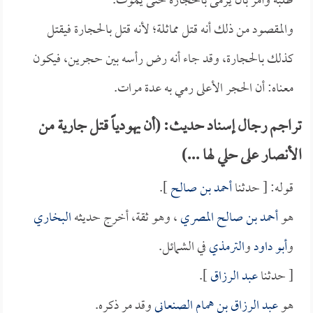
طلبه وأمر بأن يرمى بالحجارة حتى يموت.
والمقصود من ذلك أنه قتل مماثلة؛ لأنه قتل بالحجارة فيقتل
كذلك بالحجارة، وقد جاء أنه رض رأسه بين حجرين، فيكون
معناه: أن الحجر الأعلى رمي به عدة مرات.
تراجم رجال إسناد حديث: (أن يهودياً قتل جارية من
الأنصار على حلي لها ...)
قوله: [ حدثنا
أحمد بن صالح
].
هو
أحمد بن صالح المصري
، وهو ثقة، أخرج حديثه
البخاري
و
أبو داود
و
الترمذي
في الشمائل.
[ حدثنا
عبد الرزاق
].
هو
عبد الرزاق بن همام الصنعاني
وقد مر ذكره.