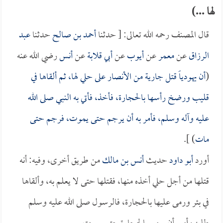
لها ...)
قال المصنف رحمه الله تعالى: [ حدثنا
أحمد بن صالح
حدثنا
عبد
الرزاق
عن
معمر
عن
أيوب
عن
أبي قلابة
عن
أنس
رضي الله عنه
(
أن يهودياً قتل جارية من الأنصار على حلي لها، ثم ألقاها في
قليب ورضخ رأسها بالحجارة، فأخذ، فأتي به النبي صلى الله
عليه وآله وسلم، فأمر به أن يرجم حتى يموت، فرجم حتى
مات
) ].
أورد
أبو داود
حديث
أنس بن مالك
من طريق أخرى، وفيه: أنه
قتلها من أجل حلي أخذه منها، فقتلها حتى لا يعلم به، وألقاها
في بئر ورمى عليها بالحجارة، فالرسول صلى الله عليه وسلم