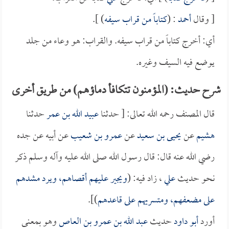
[ وقال
أحمد
: (
كتاباً من قراب سيفه
) ].
أي: أخرج كتاباً من قراب سيفه. والقراب: هو وعاء من جلد
يوضع فيه السيف وغيره.
شرح حديث: (المؤمنون تتكافأ دماؤهم) من طريق أخرى
قال المصنف رحمه الله تعالى: [ حدثنا
عبيد الله بن عمر
حدثنا
هشيم
عن
يحيى بن سعيد
عن
عمرو بن شعيب
عن أبيه عن جده
رضي الله عنه قال: قال رسول الله صلى الله عليه وآله وسلم ذكر
نحو حديث
علي
، زاد فيه: (
ويجير عليهم أقصاهم، ويرد مشدهم
على مضعفهم، ومتسريهم على قاعدهم
)].
أورد
أبو داود
حديث
عبد الله بن عمرو بن العاص
وهو بمعنى