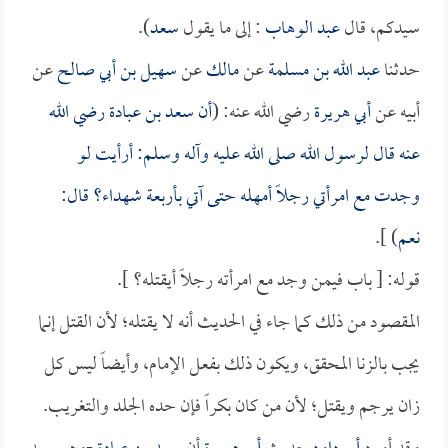
سيدكم، قال
عبد الوهاب
: إلى ما يقول
سعد
).
حدثنا
عبد الله بن مسلمة
عن
مالك
عن
سهيل بن أبي صالح
عن
أبيه عن
أبي هريرة
رضي الله عنه: (
أن
سعد بن عبادة
رضي الله
عنه قال لرسول الله صلى الله عليه وآله وسلم: أرأيت لو
وجدت مع امرأتي رجلاً أمهله حتى آتي بأربعة شهداء؟ قال:
نعم
) ].
قوله: [ باب فيمن وجد مع امرأته رجلاً أيقتله؟ ].
المقصود من ذلك كما جاء في الحديث أنه لا يقتله؛ لأن القتل إنما
يجب بالزنا المحقق، ويكون ذلك بفعل الإمام، وأيضاً ليس كل
زان يرجم ويقتل؛ لأن من كان بكراً فإن حده الجلد والتغريب.