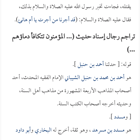
يقتله، فجاءت تخبر رسول الله عليه الصلاة والسلام بذلك،
فقال عليه الصلاة والسلام: (
قد أجرنا من أجرت يا
أم هانئ
).
تراجم رجال إسناد حديث (... المؤمنون تتكافأ دماؤهم
...)
قوله: [ حدثنا
أحمد بن حنبل
].
هو
أحمد بن محمد بن حنبل الشيباني
الإمام الفقيه المحدث، أحد
أصحاب المذاهب الأربعة المشهورة من مذاهب أهل السنة،
وحديثه أخرجه أصحاب الكتب الستة.
[ و
مسدد
].
هو
مسدد بن مسرهد
، وهو ثقة، أخرج له
البخاري
و
أبو داود