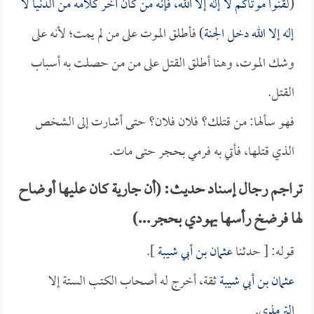
(
لقنوا موتاكم لا إله إلا الله، فإنه من كان آخر كلامه من الدنيا لا
إله إلا الله دخل الجنة
) فأطلق الموت على من لم يمت؛ لأنه على
وشك الموت، وهنا أطلق القتل على من من حصلت به أسباب
القتل.
فهو سألها: من قتلك؟ فلان فلان؟ حتى أشارت إلى الشخص
الذي قتلها، فأتي به فرمي بحجر حتى مات.
تراجم رجال إسناد حديث: (أن جارية كان عليها أوضاح
لها فرضخ رأسها يهودي بحجر...)
قوله: [ حدثنا
عثمان بن أبي شيبة
].
عثمان بن أبي شيبة
ثقة، أخرج له أصحاب الكتب الستة إلا
الترمذي
.