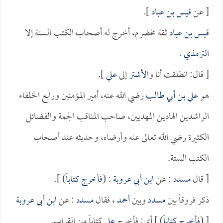
[ عن
قيس بن عباد
].
قيس بن عباد
ثقة مخضرم، أخرج له أصحاب الكتب الستة إلا
الترمذي
.
[ قال: انطلقت أنا و
الأشتر
إلى
علي
].
هو
علي بن أبي طالب
رضي الله عنه، أمير المؤمنين ورابع الخلفاء
الراشدين الهادين المهديين، صاحب المناقب الجمة والفضائل
الكثيرة رضي الله تعالى عنه وأرضاه، وحديثه عند أصحاب
الكتب الستة.
[ قال
مسدد
: عن
ابن أبي عروبة
: (
فأخرج كتاباً
) ].
ذكر فروقاً بين
مسدد
وبين
أحمد
، فقال
مسدد
: عن
ابن أبي عروبة
[ (
فأخرج كتاباً
) ] أي: فأخرج
علي
كتاباً من القراب.