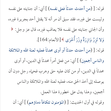
قوله: [ (
من أحدث حدثاً فعلى نفسه
) ] أي: أن جنايته على نفسه
وليست على غيره، فقد سبق أن مر أنه لا يقتل أحد بجريرة غيره،
وأن الجاني جنايته على نفسه فلا يعاقب غيره، قال عز وجل:
وَلا تَزِرُ وَازِرَةٌ وِزْرَ أُخْرَى
[الأنعام:164].
قوله: [ (
من أحدث حدثاً أو آوى محدثاً فعليه لعنة الله والملائكة
والناس أجمعين
) ] أي: من فعل أمراً محدثاً في الدين، أو آوى
محدثاً في الدين، أو من كان عليه حق وهرب فحماه رجل دون أن
يوصله إلى أخذ الحق منه، فعليه لعنة الله والملائكة والناس
أجمعين، وهذا يدل على خطورة هذا العمل.
وقوله في أول الحديث: [ (
المؤمنون تتكافأ دماؤهم
) ] أي: أن