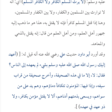
عليه وسلم: (
لا يرث المسلم الكافر ولا الكافر المسلم
) أي: أنه
لا توارث بين المسلمين والكفار، ولا بين الكفار والمسلمين،
وهنا إذا قتل المسلم كافراً فإنه لا يقتل به، هذا هو ما ذهب إليه
جمهور أهل العلم، ومن أهل العلم من قال: إنه يقتل بالذمي
والمعاهد.
وقد أورد
أبو داود
حديث
علي
رضي الله عنه أنه قيل له: [ (
أعهد
إليك رسول الله صلى الله عليه وسلم بشيء لم يعهده إلى الناس؟
فقال: لا، إلا ما في هذه الصحيفة، وأخرج صحيفة من قراب
سيفه، وإذا فيها: المؤمنون تتكافأ دماؤهم، وهم يد على من
سواهم، ويسعى بذمتهم أدناهم، ألا لا يقتل مؤمن بكافر، ولا
ذو عهد في عهده
) ].