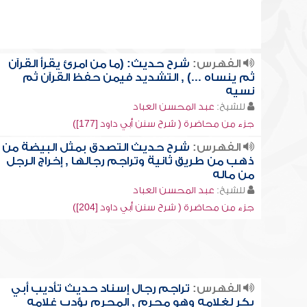
الفهرس:
شرح حديث: (ما من امرئ يقرأ القرآن
ثم ينساه ...) , التشديد فيمن حفظ القرآن ثم
نسيه
للشيخ:
عبد المحسن العباد
جزء من محاضرة ( شرح سنن أبي داود [177])
الفهرس:
شرح حديث التصدق بمثل البيضة من
ذهب من طريق ثانية وتراجم رجالها , إخراج الرجل
من ماله
للشيخ:
عبد المحسن العباد
جزء من محاضرة ( شرح سنن أبي داود [204])
الفهرس:
تراجم رجال إسناد حديث تأديب أبي
بكر لغلامه وهو محرم , المحرم يؤدب غلامه