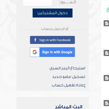
الـمـــــرور:
دخول المشتركين
أو الدخول بحساب
استرجاع الرمز السري
تسجيل عضو جديد
إعادة تفعيل حساب
البث المباشر