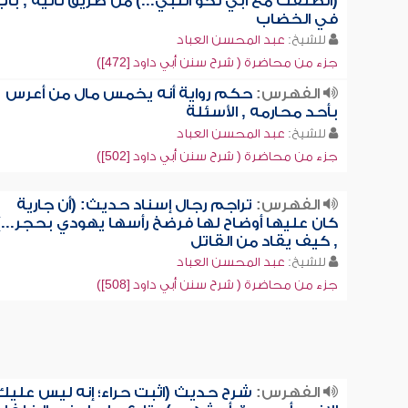
(انطلقت مع أبي نحو النبي...) من طريق ثانية , باب
في الخضاب
للشيخ:
عبد المحسن العباد
جزء من محاضرة ( شرح سنن أبي داود [472])
الفهرس:
حكم رواية أنه يخمس مال من أعرس
بأحد محارمه , الأسئلة
للشيخ:
عبد المحسن العباد
جزء من محاضرة ( شرح سنن أبي داود [502])
الفهرس:
تراجم رجال إسناد حديث: (أن جارية
كان عليها أوضاح لها فرضخ رأسها يهودي بحجر...)
, كيف يقاد من القاتل
للشيخ:
عبد المحسن العباد
جزء من محاضرة ( شرح سنن أبي داود [508])
الفهرس:
شرح حديث (اثبت حراء؛ إنه ليس عليك