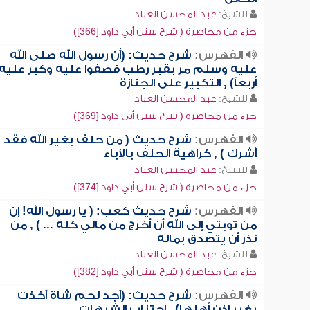
للشيخ:
عبد المحسن العباد
جزء من محاضرة ( شرح سنن أبي داود [366])
الفهرس:
شرح حديث: (أن رسول الله صلى الله
عليه وسلم مر بقبر رطب فصفوا عليه وكبر عليه
أربعاً) , التكبير على الجنازة
للشيخ:
عبد المحسن العباد
جزء من محاضرة ( شرح سنن أبي داود [369])
الفهرس:
شرح حديث ( من حلف بغير الله فقد
أشرك ) , كراهية الحلف بالآباء
للشيخ:
عبد المحسن العباد
جزء من محاضرة ( شرح سنن أبي داود [374])
الفهرس:
شرح حديث كعب: ( يا رسول الله! إن
من توبتي إلى الله أن أخرج من مالي كله ... ) , من
نذر أن يتصدق بماله
للشيخ:
عبد المحسن العباد
جزء من محاضرة ( شرح سنن أبي داود [382])
الفهرس:
شرح حديث: (أجد لحم شاة أخذت
بغير إذن أهلها) , اجتناب الشبهات