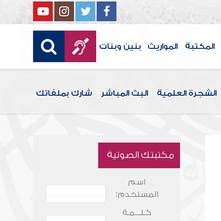
المكتبة
المواريث
بنين وبنات
الشجرة العلمية
البث المباشر
شارك بملفاتك
مكتبتك الصوتية
اسم
المستخدم:
كـلـــمـة