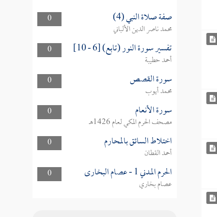
صفة صلاة النبي (4)
0
محمد ناصر الدين الألباني
تفسير سورة النور (تابع) [6 - 10]
0
أحمد حطيبة
سورة القصص
0
محمد أيوب
سورة الأنعام
0
مصحف الحرم المكي لعام 1426هـ
اختلاط السائق بالمحارم
0
أحمد القطان
الحرم المدني 1 - عصام البخارى
0
عصام بخاري