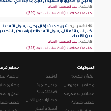
إلا نبي أو صديق أو شهيد) , تابع ما جاء في الخلفاء
للشيخ:
عبد المحسن العباد
جزء من محاضرة ( شرح سنن أبي داود [520])
الفهرس:
شرح حديث (قال رجل لرسول الله: يا
خير البرية! فقال رسول الله: ذاك إبراهيم) , التخيير
بين الأنبياء
للشيخ:
عبد المحسن العباد
جزء من محاضرة ( شرح سنن أبي داود [523])
الصوتيات
محاور فرع
القرآن الكريم
أناشيد
الرحمة المه
محاضرات ودروس
متون علمية
واحة رمضان
ومنظومات
محاضرات مفرغة
الحج و العم
مختارات من الأذان
خطب جمعة
خطب جمع
أدعية و أذكار