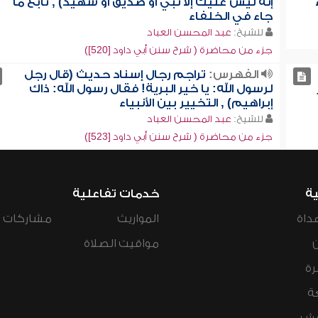
إنه ليس عليك إلا نبي أو صديق أو شهيد) , تابع ما
جاء في الخلفاء
للشيخ:
عبد المحسن العباد
جزء من محاضرة ( شرح سنن أبي داود [520])
الفهرس:
تراجم رجال إسناد حديث (قال رجل
لرسول الله: يا خير البرية! فقال رسول الله: ذاك
إبراهيم) , التخيير بين الأنبياء
للشيخ:
عبد المحسن العباد
جزء من محاضرة ( شرح سنن أبي داود [523])
ية
خدمات تفاعلية
داة
المواريث
مشاركات ال
مواقيت الصلاة
رة
ة