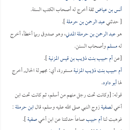
أنس بن عياض
ثقة أخرج له أصحاب الكتب الستة.
[ حدثني
عبد الرحمن بن حرملة
].
هو
عبد الرحمن بن حرملة المدني
، وهو صدوق ربما أخطأ، أخرج
له
مسلم
وأصحاب السنن.
[عن
أم حبيب بنت ذؤيب بن قيس المزنية
].
أم حبيب بنت ذؤيب المزنية
مستورة، أي: مجهولة الحال, أخرج
لها
أبو داود
.
قوله: [وكانت تحت رجل منهم من أسلم، ثم كانت تحت ابن
أخي لـ
صفية
زوج النبي صلى الله عليه وسلم، قال
ابن حرملة
:
فوهبت لنا
أم حبيب
صاعاً حدثتنا عن ابن أخي
صفية
].