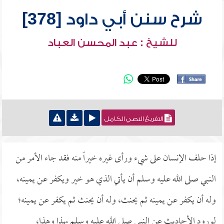
شرح سنن أبي داود [378]
للشيخ : عبد المحسن العباد
التفريغ النصي الكامل
إذا حلف الإنسان على شيء ورأى غيره خيراً منه فقد جاء الأمر من
النبي صلى الله عليه وسلم أن يأتي الذي هو خير ويكفر عن يمينه،
وله أن يكفر عن يمينه ثم يحنث، وله أن يحنث ثم يكفر عن يمينه؛
لورود الأحاديث عن النبي صلى الله عليه وسلم بهذا وهذا،