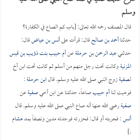
وسلم
قال المصنف رحمه الله تعالى: [باب كم الصاع في الكفارة؟
حدثنا
أحمد بن صالح
قال: قرأت على
أنس بن عياض
قال:
حدثني
عبد الرحمن بن حرملة
عن
أم حبيب بنت ذؤيب بن قيس
المزنية
وكانت تحت رجل منهم من أسلم ثم كانت تحت ابن أخ
لـ
صفية
زوج النبي صلى الله عليه وسلم. قال
ابن حرملة
:
فوهبت لنا
أم حبيب
صاعاً، حدثتنا عن ابن أخي
صفية
عن
صفية
رضي الله عنها أنه صاع النبي صلى الله عليه وسلم. قال
أنس
: فجربته أو قال: فحزرته فوجدته مدين ونصفاً بمد
هشام
.]