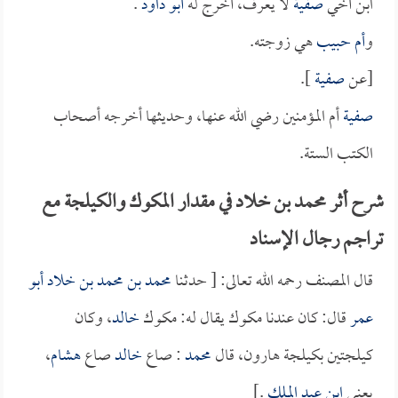
ابن أخي
صفية
لا يعرف، أخرج له
أبو داود
.
و
أم حبيب
هي زوجته.
[عن
صفية
].
صفية
أم المؤمنين رضي الله عنها، وحديثها أخرجه أصحاب
الكتب الستة.
شرح أثر محمد بن خلاد في مقدار المكوك والكيلجة مع
تراجم رجال الإسناد
قال المصنف رحمه الله تعالى: [ حدثنا
محمد بن محمد بن خلاد أبو
عمر
قال: كان عندنا مكوك يقال له: مكوك
خالد
، وكان
كيلجتين بكيلجة هارون، قال
محمد
: صاع
خالد
صاع
هشام
،
يعني
ابن عبد الملك
.]