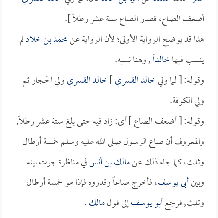
أضعف الصاع، فصار الصاع ستة عشر رطلاً ].
هذا قد يوضح الرواية الأولى؛ لأن الرواية عن
محمد بن خلاد
لم
ينسب فيها
خالداً
, وهنا نسبه.
وقوله: [ لما ولي
خالد القسري
]
خالد القسري
ولي الحجار ثم
ولي الكوفة.
وقوله: [ أضعف الصاع ] أي: زاد فيه حتى بلغ ستة عشر رطلاً,
والمعروف أن صاع الرسول صلى الله عليه وسلم خمسة أرطال
وثلث، كما جاء ذلك عن
مالك بن أنس
في مناظرة جرت بينه
وبين
أبي يوسف
، فأخرج صاعاً وقدروه فإذا هو خمسة أرطال
وثلث, فرجع
أبو يوسف
إلى قول
مالك
.