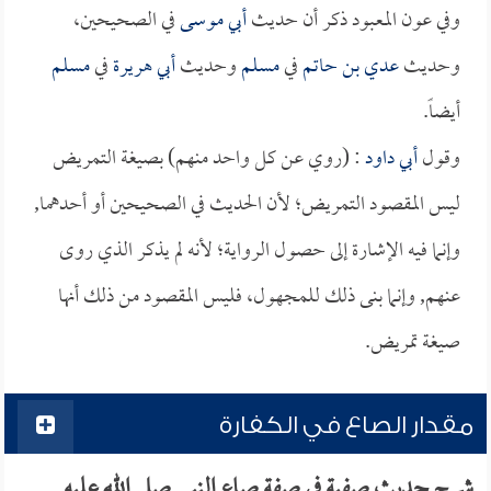
وفي عون المعبود ذكر أن حديث
أبي موسى
في الصحيحين،
وحديث
عدي بن حاتم
في
مسلم
وحديث
أبي هريرة
في
مسلم
أيضاً.
وقول
أبي داود
: (روي عن كل واحد منهم) بصيغة التمريض
ليس المقصود التمريض؛ لأن الحديث في الصحيحين أو أحدهما,
وإنما فيه الإشارة إلى حصول الرواية؛ لأنه لم يذكر الذي روى
عنهم, وإنما بنى ذلك للمجهول، فليس المقصود من ذلك أنها
صيغة تمريض.
مقدار الصاع في الكفارة
شرح حديث صفية في صفة صاع النبي صلى الله عليه