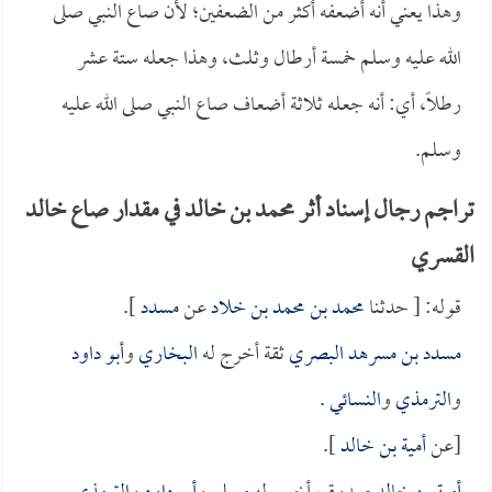
وهذا يعني أنه أضعفه أكثر من الضعفين؛ لأن صاع النبي صلى
الله عليه وسلم خمسة أرطال وثلث، وهذا جعله ستة عشر
رطلاً، أي: أنه جعله ثلاثة أضعاف صاع النبي صلى الله عليه
وسلم.
تراجم رجال إسناد أثر محمد بن خالد في مقدار صاع خالد
القسري
قوله: [ حدثنا
محمد بن محمد بن خلاد
عن
مسدد
].
مسدد بن مسرهد البصري
ثقة أخرج له
البخاري
و
أبو داود
و
الترمذي
و
النسائي
.
[عن
أمية بن خالد
].