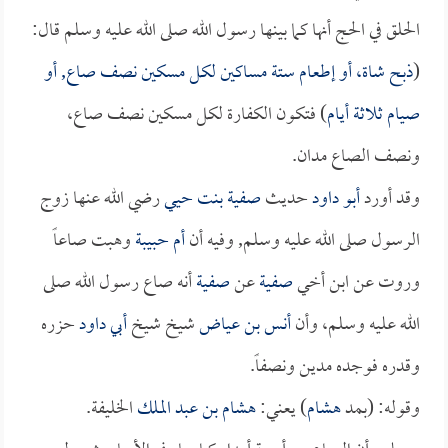
الحلق في الحج أنها كما بينها رسول الله صلى الله عليه وسلم قال:
(
ذبح شاة، أو إطعام ستة مساكين لكل مسكين نصف صاع, أو
صيام ثلاثة أيام
) فتكون الكفارة لكل مسكين نصف صاع،
ونصف الصاع مدان.
وقد أورد
أبو داود
حديث
صفية بنت حيي
رضي الله عنها زوج
الرسول صلى الله عليه وسلم, وفيه أن
أم حبيبة
وهبت صاعاً
وروت عن ابن أخي
صفية
عن
صفية
أنه صاع رسول الله صلى
الله عليه وسلم، وأن
أنس بن عياض
شيخ شيخ
أبي داود
حزره
وقدره فوجده مدين ونصفاً.
وقوله: (بمد
هشام
) يعني:
هشام بن عبد الملك
الخليفة.