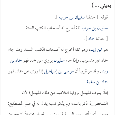
يميني ... )
قوله: [ حدثنا
سليمان بن حرب
].
سليمان بن حرب
ثقة أخرج له أصحاب الكتب الستة.
[ حدثنا
حماد
].
هو
ابن زيد
، وهو ثقة أخرج له أصحاب الكتب الستة, وهنا جاء
حماد غير منسوب, وإذا جاء
سليمان
يروي عن حماد فهو
حماد بن
زيد
, وقد مر قريباً أن
موسى بن إسماعيل
إذا روى عن حماد, فهو
حماد بن سلمة
.
إذاً: يعرف المهمل برواية التلاميذ عن ذلك المهمل؛ لأن
الشخص إذا ذكر باسمه ولم يذكر نسبه يقال له في علم المصطلح:
مهمل, أي: أهمل عن النسبة فلم ينسب, فصار محتملاً لشخصين