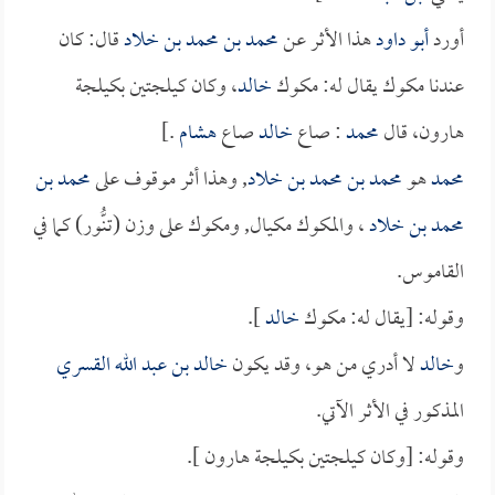
أورد
أبو داود
هذا الأثر عن
محمد بن محمد بن خلاد
قال: كان
عندنا مكوك يقال له: مكوك
خالد
، وكان كيلجتين بكيلجة
هارون، قال
محمد
: صاع
خالد
صاع
هشام
.]
محمد
هو
محمد بن محمد بن خلاد
, وهذا أثر موقوف على
محمد بن
محمد بن خلاد
، والمكوك مكيال, ومكوك على وزن (تنُّور) كما في
القاموس.
وقوله: [يقال له: مكوك
خالد
].
و
خالد
لا أدري من هو، وقد يكون
خالد بن عبد الله القسري
المذكور في الأثر الآتي.
وقوله: [وكان كيلجتين بكيلجة هارون ].