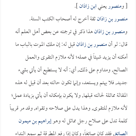
[ و
منصور
يعني
ابن زاذان
].
منصور بن زاذان
ثقة أخرج له أصحاب الكتب الستة.
و
منصور بن زاذان
هذا ذكر في ترجمته عن بعض أهل العلم أنه
قال: لو أن
منصور بن زاذان
قيل له: إن ملك الموت بالباب ما
أمكنه أن يزيد شيئاً في عمله؛ لأنه ملازم التقوى والعمل
الصالح, ومداوم على ذلك, أي: أنه لا يستطيع أن يأتي بشيء
جديد, فلا يهتم ويستعد، وإنما تكون حالته بعد أن قيل له هذه
المقالة مماثلة لحالته قبلها, ولا يكون بإمكانه أن يأتي بزيادة عمل؛
لأنه ملازم للتقوى, وهذا يدل على صلاحه وتقواه, وقد مر قريباً
كلمة تدل على صلاح رجل مماثل له وهو
إبراهيم بن ميمون
الصائغ
, فقد كان صائغاً، وكان إذا رفع المطرقة ثم سمع النداء