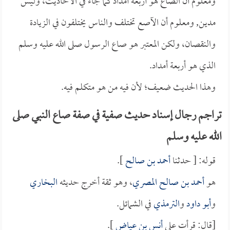
ومعلوم أن الصاع هو أربعة أمداد كما جاء في الأحاديث، وليس
مدين, ومعلوم أن الآصع تختلف والناس يختلفون في الزيادة
والنقصان، ولكن المعتبر هو صاع الرسول صلى الله عليه وسلم
الذي هو أربعة أمداد.
وهذا الحديث ضعيف؛ لأن فيه من هو متكلم فيه.
تراجم رجال إسناد حديث صفية في صفة صاع النبي صلى
الله عليه وسلم
قوله: [ حدثنا
أحمد بن صالح
].
هو
أحمد بن صالح المصري
، وهو ثقة أخرج حديثه
البخاري
و
أبو داود
و
الترمذي
في الشمائل.
[قال: قرأت على
أنس بن عياض
].