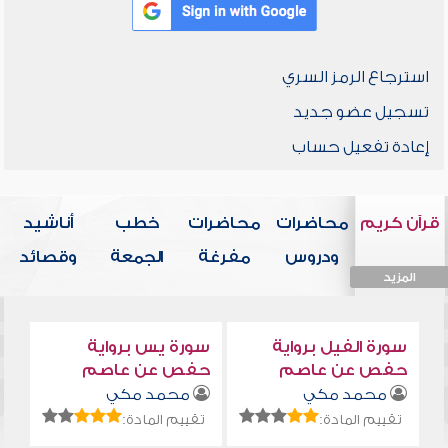
استرجاع الرمز السري
تسجيل عضو جديد
إعادة تفعيل حساب
قرآن كريم
محاضرات
محاضرات
خطب
أناشيد
ودروس
مفرغة
الجمعة
وقصائد
المزيد
المزيد
المزيد
المزيد
المزيد
سورة الفيل برواية
سورة يس برواية
حفص عن عاصم
حفص عن عاصم
محمد مكي
محمد مكي
تقييم المادة:
تقييم المادة: