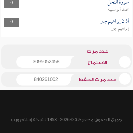
سورة النحل
0
محمد أبو سنينة
أذان إبراهيم جبر
0
إبراهيم جبر
عدد مرات
3095052458
الاستماع
عدد مرات الحفظ
840261002
جميع الحقوق محفوظة © 2026 - 1998 لشبكة إسلام ويب