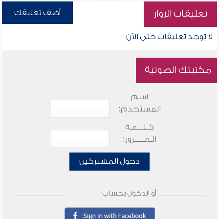
أضف تعليقك
تعليقات الزوار
لا توجد تعليقات حتى الآن
مكتبتك الصوتية
اسم
المستخدم:
كـلـــمـة
الـمـــــرور:
دخول المشتركين
أو الدخول بحساب