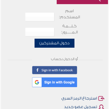
اسم
المستخدم:
كـلـــمـة
الـمـــــرور:
دخول المشتركين
أو الدخول بحساب
استرجاع الرمز السري
تسجيل عضو جديد