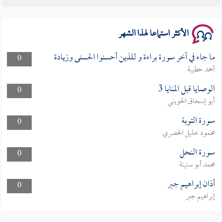
سلسلة محاضرات نفحات رمضانية 1444هـ
الأكثر استماعا لهذا الشهر
ما جاء في آخر سورة براءة و للذين أحسنوا الحسنى وزيادة
0
أحمد حطيبة
الوصايا قبل المنايا 3
0
أبو إسحاق الحويني
سورة التوبة
0
محمود خليل الحصري
سورة النحل
0
محمد أبو سنينة
أذان إبراهيم جبر
0
إبراهيم جبر