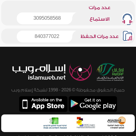
عدد مرات
3095058568
الاستماع
عدد مرات الحفظ
840377022
جميع الحقوق محفوظة © 2026 - 1998 لشبكة إسلام ويب