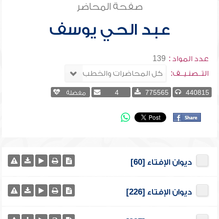
صفحة المحاضر
عبد الحي يوسف
عدد المواد :
139
التــصنـيــف:
440815
775565
4
مفضلة
ديوان الإفتاء [60]
ديوان الإفتاء [226]