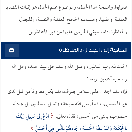
ضوابط واضحة لهذا الجدل، وموضوع علم الجدل هو إثبات القضايا
العقلية أو نفيها، ومستمده الحجج العقلية والنقلية، وللجدل
والمناظرة آداب ينبغي الحرص عليها من قبل المتناظرين.
الحاجة إلى الجدال والمناظرة
الحمد لله رب العالمين، وصلى الله وسلم على نبينا محمد، وعلى آله
وصحبه أجمعين. وبعد:
فإن علم الجدل علم إسلامي صِرف، فلم يكن معروفاً من قبل لدى
غير المسلمين، وقد أرسل الله سبحانه وتعالى المسلمين إلى مجادلة
خصومهم بالتي هي أحسن؛ فقال تعالى:
ادْعُ إِلَى سَبِيلِ رَبِّكَ
بِالْحِكْمَةِ وَالمَوْعِظَةِ الْحَسَنَةِ وَجَادِلْهُمْ بِالَّتِي هِيَ أَحْسَنُ