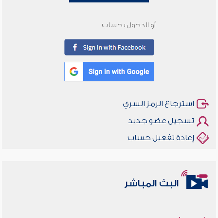
أو الدخول بحساب
استرجاع الرمز السري
تسجيل عضو جديد
إعادة تفعيل حساب
البث المباشر
أخلاقنا أصالة ومعاصرة