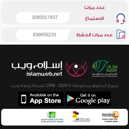
عدد مرات
3095017937
الاستماع
عدد مرات الحفظ
839856233
جميع الحقوق محفوظة © 2026 - 1998 لشبكة إسلام ويب