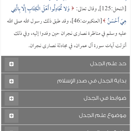
[النحل:125], وقال تعالى:
وَلا تُجَادِلُوا أَهْلَ الْكِتَابِ إِلَّا بِالَّتِي
هِيَ أَحْسَنُ
[العنكبوت:46]، وقد طبق ذلك رسول الله صلى الله
عليه وسلم في مناظرة نصارى نجران حين وفدوا إليه، وفي ذلك
أنزلت آيات سورة آل عمران، في مجادلة نصارى نجران.
حد علم الجدل
بداية الجدل في صدر الإسلام
ضوابط في الجدل
موضوع علم الجدل