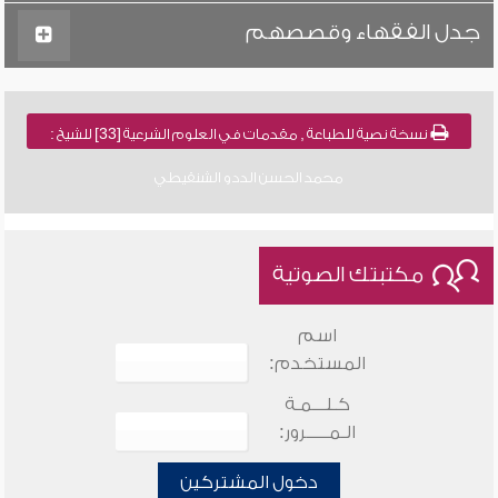
جدل الفقهاء وقصصهم
نسخة نصية للطباعة , مقدمات في العلوم الشرعية [33] للشيخ :
محمد الحسن الددو الشنقيطي
مكتبتك الصوتية
اسم
المستخدم:
كـلـــمـة
الـمـــــرور:
دخول المشتركين