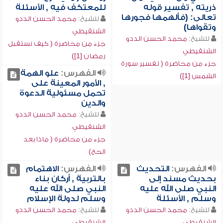
ذريته , تفسير قوله
للمعتكف فيه , الأسئلة
تعالى: (فألهمها فجورها
للشيخ:
محمد الحسن الددو
وتقواها)
الشنقيطي
للشيخ:
محمد الحسن الددو
جزء من محاضرة ( كيف نستقبل
الشنقيطي
رمضان [1])
جزء من محاضرة ( تفسير سورة
الفهرس:
علو الهمة
الشمس [1])
, الأمور المعينة على
تحمل مسئولية الدعوة
والدين
للشيخ:
محمد الحسن الددو
الشنقيطي
جزء من محاضرة ( ماذا بعد
الحج)
الفهرس:
التحديث
الفهرس:
الاهتمام
بحديث مسند إلى
بالتربية , أركان بناء
النبي صلى الله عليه
النبي صلى الله عليه
وسلم , الأسئلة
وسلم لدولة الإسلام
للشيخ:
محمد الحسن الددو
للشيخ:
محمد الحسن الددو
الشنقيطي
الشنقيطي