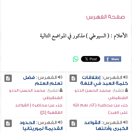
صفحة الفهرس
الأعلام : ( السيوطي ) مذكور في المواضع التالية
الفهرس:
إطلاقات
الفهرس:
فضل
كلمة العبد في اللغة
تعلم العلم
للشيخ:
محمد الحسن الددو
للشيخ:
محمد الحسن الددو
الشنقيطي
الشنقيطي
جزء من محاضرة ( آثار نعم الله
جزء من محاضرة ( القواعد
على العبد)
الفقهية [1])
الفهرس:
القواعد
الفهرس:
الحدود
الكبرى وأدلتها
القديمة لموريتانيا