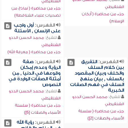
الشنقيطي
الشنقيطي
جزء من محاضرة ( نماذج من
جزء من محاضرة ( أركان
تضحيات علماء الشناقطة)
الإسلام)
الفهرس:
أول واجب
على الإنسان , الأسئلة
للشيخ:
محمد الحسن الددو
الشنقيطي
جزء من محاضرة ( معرفة الله)
الفهرس:
التفريق
الفهرس:
صفة
بين كلام السلف
الرؤية وعدم إمكان
والخلف وبيان المقصود
وقوعها في الدنيا , من
بالسلف , بيان منهج
أمثلة الصفات الواردة في
السلف في فهم الصفات
النصوص
الخبرية
للشيخ:
محمد الحسن الددو
للشيخ:
محمد الحسن الددو
الشنقيطي
الشنقيطي
جزء من محاضرة ( سلسلة
جزء من محاضرة ( سلسلة
الأسماء والصفات [5])
الأسماء والصفات [2])
الفهرس:
رؤية الله