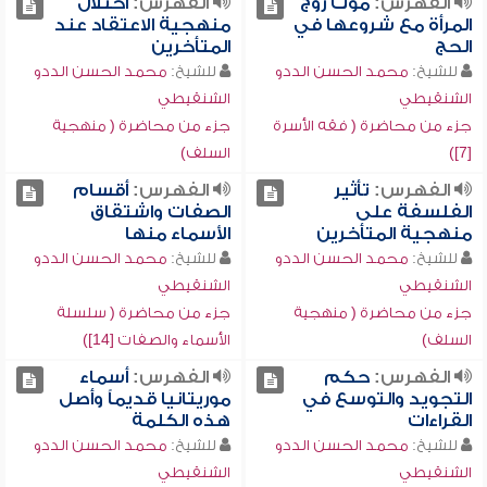
الفهرس:
موت زوج
الفهرس:
اختلال
المرأة مع شروعها في
منهجية الاعتقاد عند
الحج
المتأخرين
للشيخ:
محمد الحسن الددو
للشيخ:
محمد الحسن الددو
الشنقيطي
الشنقيطي
جزء من محاضرة ( فقه الأسرة
جزء من محاضرة ( منهجية
[7])
السلف)
الفهرس:
تأثير
الفهرس:
أقسام
الفلسفة على
الصفات واشتقاق
منهجية المتأخرين
الأسماء منها
للشيخ:
محمد الحسن الددو
للشيخ:
محمد الحسن الددو
الشنقيطي
الشنقيطي
جزء من محاضرة ( منهجية
جزء من محاضرة ( سلسلة
السلف)
الأسماء والصفات [14])
الفهرس:
حكم
الفهرس:
أسماء
التجويد والتوسع في
موريتانيا قديماً وأصل
القراءات
هذه الكلمة
للشيخ:
محمد الحسن الددو
للشيخ:
محمد الحسن الددو
الشنقيطي
الشنقيطي