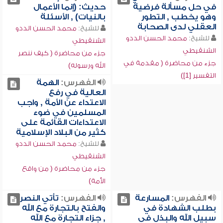
في حل مسألة فرضية
حديث: (إنما الأعمال
وهو يخطب , التطور
بالنيات) , الأسئلة
العقلي لدى الصحابة
للشيخ:
محمد الحسن الددو
للشيخ:
محمد الحسن الددو
الشنقيطي
الشنقيطي
جزء من محاضرة ( كيف ننصر
جزء من محاضرة ( مقدمة في
الله ورسوله)
التفسير [1])
الفهرس:
الهمة
العالية في رفع
الاعتداء عن الأمة , واجب
المسلمين في ضوء
الاعتداءات القائمة على
كثير من البلاد الإسلامية
للشيخ:
محمد الحسن الددو
الشنقيطي
جزء من محاضرة ( من واقع
الأمة)
الفهرس:
المسارعة
الفهرس:
تأتي النصر
بطلب الشهادة في
والفتح بالتجارة مع الله
سبيل الله والبذل في
, جزاء التجارة مع الله