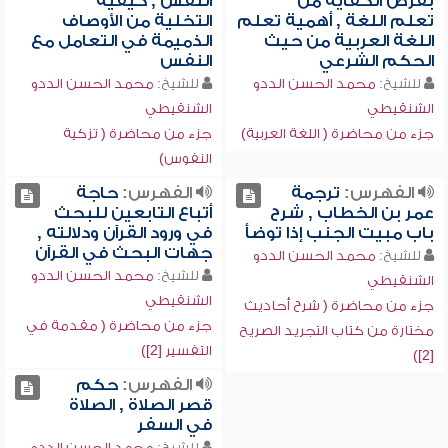
بفرض الكفاية من
النفس , كيفية
تعلم اللغة , أهمية تعلم
التخلية من الأوصاف
اللغة العربية من حيث
الذميمة في التعامل مع
الحكم الشرعي
النفس
للشيخ:
محمد الحسن الددو
للشيخ:
محمد الحسن الددو
الشنقيطي
الشنقيطي
جزء من محاضرة ( اللغة العربية)
جزء من محاضرة ( تزكية
النفوس)
الفهرس:
ترجمة
الفهرس:
حاجة
عمر بن الخطاب , شرح
أتباع التابعين للبحث
باب مبيت الجنب إذا توضأ
في ورود القرآن ودلالته ,
جهات البحث في القرآن
للشيخ:
محمد الحسن الددو
للشيخ:
محمد الحسن الددو
الشنقيطي
الشنقيطي
جزء من محاضرة ( شرح أحاديث
جزء من محاضرة ( مقدمة في
مختارة من كتاب التجريد الصريح
التفسير [2])
[2])
الفهرس:
حكم
قصر الصلاة , الصلاة
في السفر
للشيخ:
محمد الحسن الددو