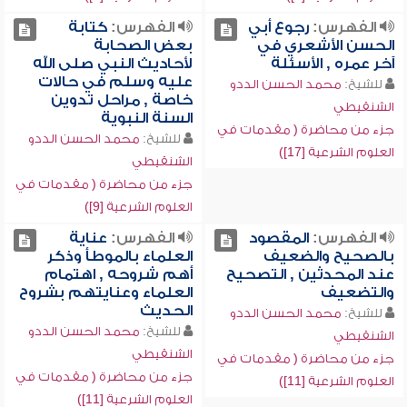
الفهرس:
رجوع أبي
الفهرس:
كتابة
الحسن الأشعري في
بعض الصحابة
آخر عمره , الأسئلة
لأحاديث النبي صلى الله
عليه وسلم في حالات
للشيخ:
محمد الحسن الددو
خاصة , مراحل تدوين
الشنقيطي
السنة النبوية
جزء من محاضرة ( مقدمات في
للشيخ:
محمد الحسن الددو
العلوم الشرعية [17])
الشنقيطي
جزء من محاضرة ( مقدمات في
العلوم الشرعية [9])
الفهرس:
المقصود
الفهرس:
عناية
بالصحيح والضعيف
العلماء بالموطأ وذكر
عند المحدثين , التصحيح
أهم شروحه , اهتمام
والتضعيف
العلماء وعنايتهم بشروح
الحديث
للشيخ:
محمد الحسن الددو
للشيخ:
محمد الحسن الددو
الشنقيطي
الشنقيطي
جزء من محاضرة ( مقدمات في
جزء من محاضرة ( مقدمات في
العلوم الشرعية [11])
العلوم الشرعية [11])