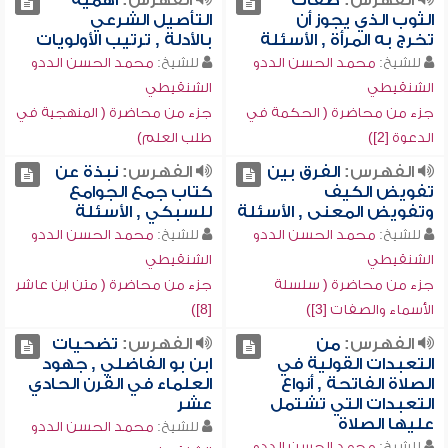
الفهرس:
صفات
الفهرس:
أهمية
الثوب الذي يجوز أن
التأصيل الشرعي
تخرج به المرأة , الأسئلة
بالأدلة , ترتيب الأولويات
للشيخ:
محمد الحسن الددو
للشيخ:
محمد الحسن الددو
الشنقيطي
الشنقيطي
جزء من محاضرة ( الحكمة في
جزء من محاضرة ( المنهجية في
الدعوة [2])
طلب العلم)
الفهرس:
الفرق بين
الفهرس:
نبذة عن
تفويض الكيف
كتاب جمع الجوامع
وتفويض المعنى , الأسئلة
للسبكي , الأسئلة
للشيخ:
محمد الحسن الددو
للشيخ:
محمد الحسن الددو
الشنقيطي
الشنقيطي
جزء من محاضرة ( سلسلة
جزء من محاضرة ( متن ابن عاشر
الأسماء والصفات [3])
[8])
الفهرس:
من
الفهرس:
تضحيات
التعبدات القولية في
ابن بو الفاضلي , جهود
الصلاة الفاتحة , أنواع
العلماء في القرن الحادي
التعبدات التي تشتمل
عشر
عليها الصلاة
للشيخ:
محمد الحسن الددو
للشيخ:
محمد الحسن الددو