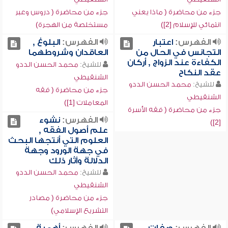
جزء من محاضرة ( ماذا يعني
جزء من محاضرة ( دروس وعبر
انتمائي للإسلام [2])
مستخلصة من الهجرة)
الفهرس:
اعتبار
الفهرس:
البلوغ ,
التجانس في الحال من
العاقدان وشروطهما
الكفاءة عند الزواج , أركان
للشيخ:
محمد الحسن الددو
عقد النكاح
الشنقيطي
للشيخ:
محمد الحسن الددو
جزء من محاضرة ( فقه
الشنقيطي
المعاملات [1])
جزء من محاضرة ( فقه الأسرة
الفهرس:
نشوء
[2])
علم أصول الفقه ,
العلوم التي أنتجها البحث
في جهة الورود وجهة
الدلالة وآثار ذلك
للشيخ:
محمد الحسن الددو
الشنقيطي
جزء من محاضرة ( مصادر
التشريع الإسلامي)