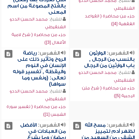
للشيخ:
محمد الحسن الددو
بالفتح المصوغة من اسم
الشنقيطي
المعنى
جزء من محاضرة ( القواعد
للشيخ:
محمد الحسن الددو
الفقهية [4])
الشنقيطي
جزء من محاضرة ( شرح لامية
الأفعال [3])
الفهرس:
الوارثون
الفهرس:
رياضة
بالنسب من الرجال ,
الروح وتأثير ذلك على
باب الوارثين من الرجال
الإنسان في النوم
واليقظة , تفسير قوله
للشيخ:
محمد الحسن الددو
تعالى: (ونفس وما
الشنقيطي
سواها)
جزء من محاضرة ( شرح متن
للشيخ:
محمد الحسن الددو
الرحبية [5])
الشنقيطي
جزء من محاضرة ( تفسير سورة
الشمس [1])
الفهرس:
مسح الله
الفهرس:
الأفضل
لظهر آدم لتمييز
من العبادات في
الشقي من السعيد من
رمضان وما يشرع