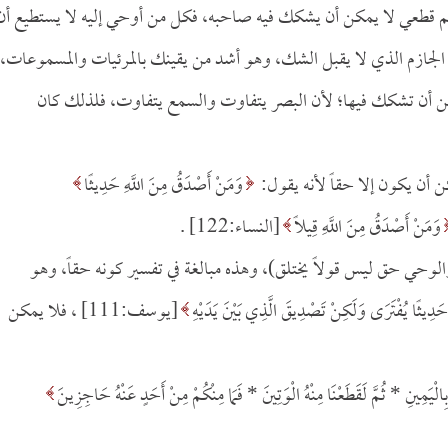
لم قطعي لا يمكن أن يشكك فيه صاحبه، فكل من أوحي إليه لا يستطيع أن
لجازم الذي لا يقبل الشك، وهو أشد من يقينك بالمرئيات والمسموعات،
ن أن تشكك فيها؛ لأن البصر يتفاوت والسمع يتفاوت، فلذلك كان
ن أن يكون إلا حقاً لأنه يقول:
وَمَنْ أَصْدَقُ مِنَ اللَّهِ حَدِيثًا
وَمَنْ أَصْدَقُ مِنَ اللَّهِ قِيلًا
[النساء:122] .
الوحي حق ليس قولاً يختلق)، وهذه مبالغة في تفسير كونه حقاً، وهو
َدِيثًا يُفْتَرَى وَلَكِنْ تَصْدِيقَ الَّذِي بَيْنَ يَدَيْهِ
[يوسف:111] ، فلا يمكن
 بِالْيَمِينِ *
ثُمَّ لَقَطَعْنَا مِنْهُ الْوَتِينَ *
فَمَا مِنْكُمْ مِنْ أَحَدٍ عَنْهُ حَاجِزِينَ