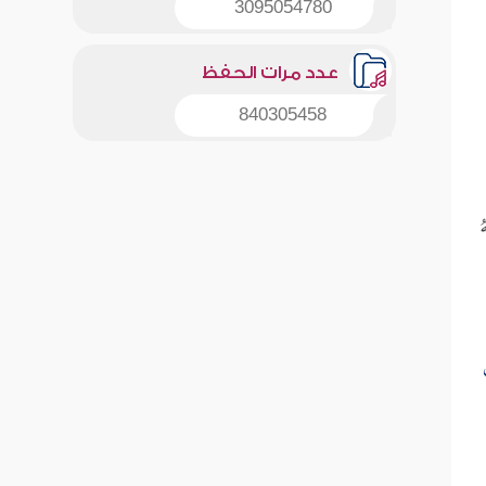
3095054780
عدد مرات الحفظ
840305458
ُ