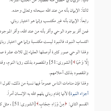
ثانياً: الإيمان بما حصل منه تفصيلاً من الكتب المنزلة.
ثالثاً: الإيمان بأنه من عند الله سبحانه وتعالى وحده.
رابعاً: الإيمان بأنه غير مكتسب وإنما هو اختيار رباني.
فمن أقر بوجود الوحي وأقر بأنه من عند الله، وأقر الموجو
اكتساب النبوة، فالنبوة ليست مكتسبة وإنما هي اختيار رباني 
ولهذا الوحي صور كثيرة أوصلها العلماء إلى ثلاث عشرة صور
إِلَّا وَحْيًا
[الشورى:51] والمقصود بذلك رؤيا النوم، وقد صح عن النبي صلى الله عليه وسلم أنه قال: (
والمقصود بذلك أحلامهم.
ولهذا فإن منامات الناس عموماً فيها نسبة من ذلك، لقول ال
أجزاء النبوة
) لأنها إلهام رباني يلهم الله به الإنسان أمراً.
القسم الثاني:
مِنْ وَرَاءِ حِجَابٍ
[الشورى:51