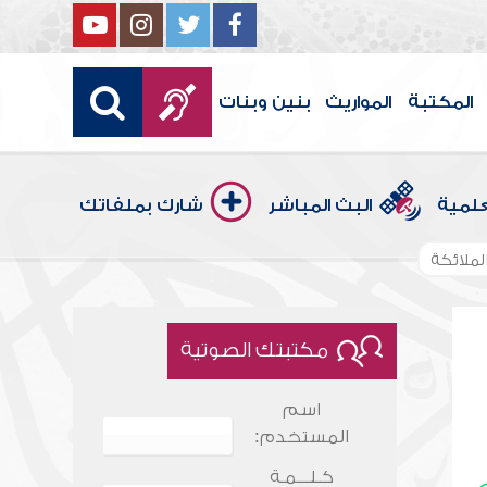
المكتبة
المواريث
بنين وبنات
علمية
البث المباشر
شارك بملفاتك
لملائكة
مكتبتك الصوتية
اسم
المستخدم:
كـلـــمـة