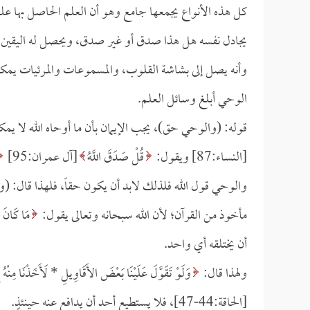
كل هذه الأنواع يجمعها جامع وهو أن العلم الحاصل بها ع
يجادل نفسه هل هذا صدق أو غير صدق، ويحصل له اليقين ا
وأنه يصل إلى بشاشة القلوب، والمسموعات والمرئيات يمك
الوحي أبلغ وسائل العلم.
قوله: (والوحي حق)، يجب الإيمان بأن ما أوحاه الله لا يمك
[النساء:87] ويقول:
قُلْ صَدَقَ اللَّهُ
[آل عمران:95]
والوحي قول الله فلذلك لابد أن يكون حقاً، فلهذا قال: (و
مأخوذ من القرآن؛ لأن الله سبحانه وتعالى يقول:
مَا كَانَ ح
أن يختلقه أي واحد.
ولهذا قال:
وَلَوْ تَقَوَّلَ عَلَيْنَا بَعْضَ الأَقَاوِيلِ *
لَأَخَذْنَا مِنْهُ
[الحاقة:44-47]، فلا يستطيع أحد أن يدافع عنه حينئذٍ.