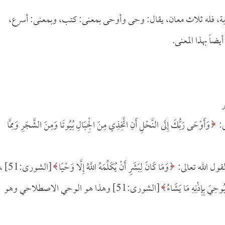
تابة، فله ثلاث معان، يقال: وحى وأوحى بمعنى: كتب، وبمعنى: أسرع،
اً بهذا المعنى.
ى:
وَأَوْحَى رَبُّكَ إِلَى النَّحْلِ أَنِ اتَّخِذِي مِنَ الْجِبَالِ بُيُوتًا وَمِنَ الشَّجَرِ وَمِمَّا
قول الله تعالى:
وَمَا كَانَ لِبَشَرٍ أَنْ يُكَلِّمَهُ اللَّهُ إِلَّا وَحْيًا
[الشورى:51] ،
ِيَ بِإِذْنِهِ مَا يَشَاءُ
[الشورى:51] وهذا هو الوحي الاصطلاحي وهو