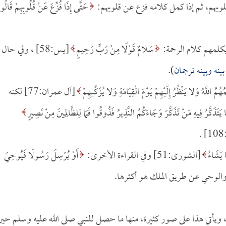
بهم، ثم إذا كمل كلامه فزع عن قلوبهم:
حَتَّى إِذَا فُزِّعَ عَنْ قُلُوبِهِمْ قَالُو
يكلمهم كلام الرحمة:
سَلامٌ قَوْلًا مِنْ رَبٍّ رَحِيمٍ
[يس:58] ، وفي حال
ينه وبينه ترجمان
).
ُهُمُ اللَّهُ وَلا يَنْظُرُ إِلَيْهِمْ يَوْمَ الْقِيَامَةِ وَلا يُزَكِّيهِمْ
[آل عمران:77] لكنه
مَا يَتَذَكَّرُ فِيهِ مَنْ تَذَكَّرَ وَجَاءَكُمُ النَّذِيرُ فَذُوقُوا فَمَا لِلظَّالِمِينَ مِنْ نَصِيرٍ
.
 يَشَاءُ
[الشورى:51] وفي القراءة الأخرى:
أَوْ يُرْسِلَ رَسُولًا فَيُوحِيَ
، ويأتي هذا على صور كثيرة، منها ما حصل للنبي صلى الله عليه وسلم حين