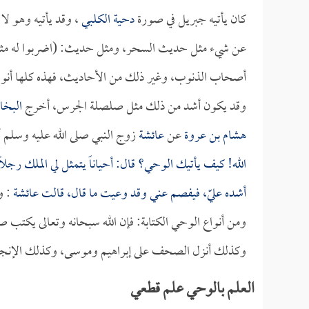
كان يأتيه جبريل في صورة
دحية الكلبي
، وقد يأتيه وهو لا
عن شيء مثل حديث السحر، ومثل حديث: (اضربوا له مثلاً.
أصحاب الذنوب، وغير ذلك من الأحاديث، فهذه كلها أنوا
وقد يكون أشد من ذلك مثل صلصلة الجرس، أخرج
البخا
هشام بن عروة
عن
عائشة
زوج النبي صلى الله عليه وسلم 
الله! كيف يأتيك الوحي؟ قال: أحياناً يتمثل لي الملك رجل
أشده عليّ، فيفصم عني وقد وعيت ما قال، قالت
عائشة
: و
ومن أنواع الوحي الكتابة: فإن الله سبحانه وتعالى يكتب صحف
وكذلك أنزل الصحف على إبراهيم وموسى، وكذلك الإنجيل
العلم بالوحي علم قطعي