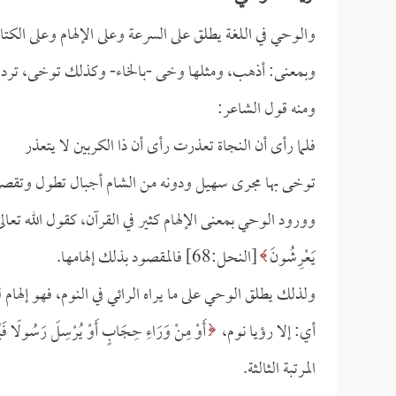
والوحي في اللغة يطلق على السرعة وعلى الإلهام وعلى الك
وبمعنى: أذهب، ومثلها وخى -بالخاء- وكذلك توخى، ترد أيض
ومنه قول الشاعر:
فلما رأى أن النجاة تعذرت رأى أن ذا الكربين لا يتعذر
توخى بها مجرى سهيل ودونه من الشام أجبال تطول وتقصر
وورود الوحي بمعنى الإلهام كثير في القرآن، كقول الله تعال
يَعْرِشُونَ
[النحل:68] فالمقصود بذلك إلهامها.
ولذلك يطلق الوحي على ما يراه الرائي في النوم، فهو إلهام ل
أي: إلا رؤيا نوم،
أَوْ مِنْ وَرَاءِ حِجَابٍ أَوْ يُرْسِلَ رَسُولًا فَيُوح
المرتبة الثالثة.