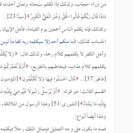
من وراء حجاب، ولذلك إذا تكلم سبحانه وتعالى أخذت قلو
مَاذَا قَالَ رَبُّكُمْ قَالُوا الْحَقَّ وَهُوَ الْعَلِيُّ الْكَبِيرُ
[سبأ:23] .
وكذلك فإنه يكلم الناس أجمعين يوم القيامة، فأهل الإيمان 
الحساب كذلك: (
ما منكم أحد إلا سيكلمه ربه كفاحاً ليس ب
وأهل الكفر لا يكلمهم كلام رحمة، ولذلك قال:
وَلا يُكَلِّم
يكلمهم كلام عذاب، فيخاطبهم بالتقريع،
أَوَلَمْ نُعَمِّرْكُمْ 
[فاطر:37] ..
قَالَ اخْسَئُوا فِيهَا وَلا تُكَلِّمُونِ
[المؤمنون:108] 
القسم الثالث: هو قوله:
أَوْ يُرْسِلُ رَسُولًا فَيُوحِيَ بِإِذْنِهِ مَا
بِإِذْنِهِ مَا يَشَاءُ
[الشورى:51] وهذا الرسول من الملائكة، والوحي عن طريق الملك هو أكثرها.
وهذا أيضاً أنواع:
فمنه ما يكون على وجه التمثيل فيتمثل الملك رجلاً فيكلمه