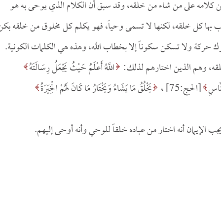
من كلامه على من شاء من خلقه، وقد سبق أن الكلام الذي يوحى به هو
اطب بها كل خلقه، لكنها لا تسمى وحياً، فهو يكلم كل مخلوق من خلقه بكن
ك حركة ولا تسكن سكوناً إلا بخطاب الله، وهذه هي الكلمات الكونية.
 خلقه، وهم الذين اختارهم لذلك:
اللَّهُ أَعْلَمُ حَيْثُ يَجْعَلُ رِسَالَتَهُ
نَّاسِ
[الحج:75] ،
يَخْلُقُ مَا يَشَاءُ وَيَخْتَارُ مَا كَانَ لَهُمْ الْخِيَرَةُ
جب الإيمان أنه اختار من عباده خلقاً للوحي وأنه أوحى إليهم.