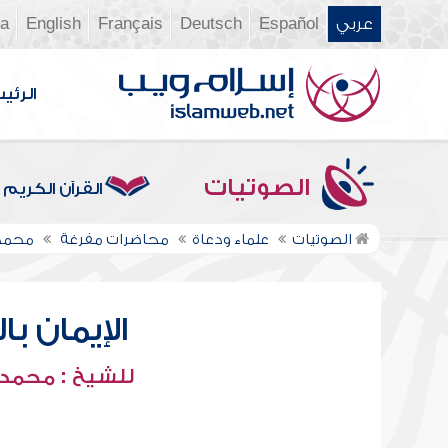
عربي
Español
Deutsch
Français
English
ia
الرئي
الصوتيات
القرآن الكريم
الصوتيات
علماء ودعاة
محاضرات مفرغة
محمد 
الإيمان ب
للشيخ : محمد 