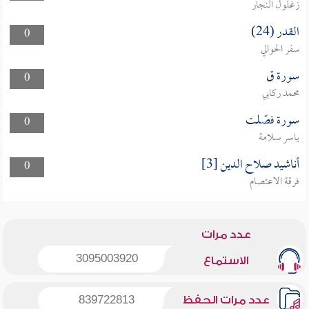
زغلول النجار
القدر (24)
0
سفر الحوالي
سورة ق
0
محمد ركابي
سورة فصّلت
0
ياسر سلامة
أناشيد صلاح الدين [3]
0
فرقة الاعتصام
عدد مرات
3095003920
الاستماع
عدد مرات الحفظ
839722813