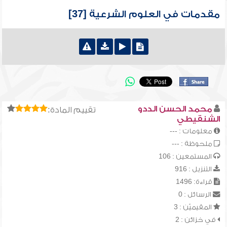
مقدمات في العلوم الشرعية [37]
محمد الحسن الددو
تقييم المادة:
الشنقيطي
معلومات : ---
ملحوظة : ---
المستمعين : 106
التنزيل : 916
قراءة: 1496
الرسائل : 0
المقيميّن : 3
في خزائن : 2