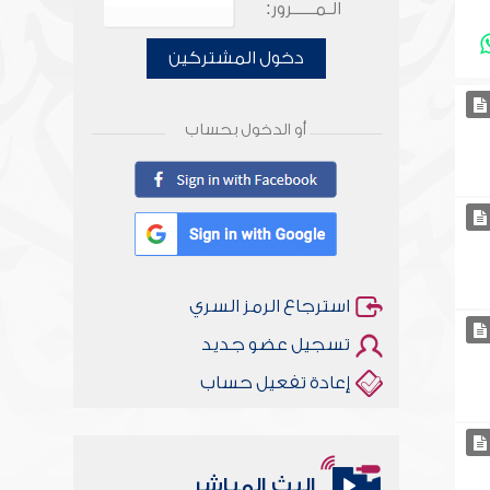
الـمـــــرور:
دخول المشتركين
أو الدخول بحساب
استرجاع الرمز السري
تسجيل عضو جديد
إعادة تفعيل حساب
البث المباشر