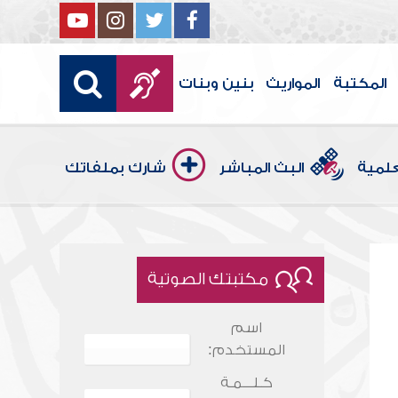
المكتبة
المواريث
بنين وبنات
علمية
البث المباشر
شارك بملفاتك
مكتبتك الصوتية
اسم
المستخدم:
كـلـــمـة