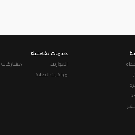
ية
خدمات تفاعلية
داة
المواريث
مشاركات ال
مواقيت الصلاة
رة
ة
عشر