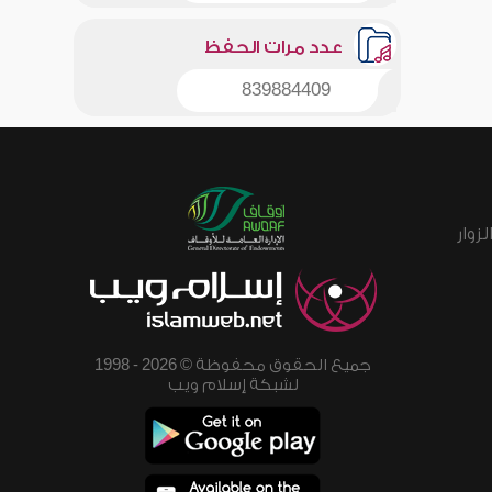
عدد مرات الحفظ
839884409
زوار
جميع الحقوق محفوظة © 2026 - 1998
لشبكة إسلام ويب