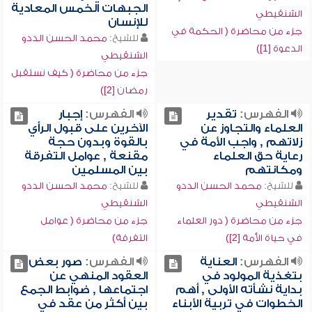
الجبهات الخمس المعادية
الشنقيطي
للإنسان
جزء من محاضرة ( الحكمة في
للشيخ:
محمد الحسن الددو
الدعوة [1])
الشنقيطي
جزء من محاضرة ( كيف نستقبل
رمضان [2])
الفهرس:
تقدير
الفهرس:
إجبار
العلماء والتجاوز عن
الآخرين على قبول الرأي
زلاتهم , واجب الأمة في
بالقوة وبدون حجة
رعاية حق العلماء
مقنعة , عوامل التفرقة
ومكانتهم
بين المسلمين
للشيخ:
محمد الحسن الددو
للشيخ:
محمد الحسن الددو
الشنقيطي
الشنقيطي
جزء من محاضرة ( دور العلماء
جزء من محاضرة ( عوامل
في حياة الأمة [2])
التفرقة)
الفهرس:
العناية
الفهرس:
صور بعض
بتغذية المولود في
العقود المنهي عن
بداية نشأته الأولى , أهم
اجتماعها , ضوابط الجمع
الخطوات في تربية الأبناء
بين أكثر من عقد في