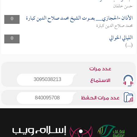
حسن خلفان
الأذان -الحجازي__ بصوت الشيخ محمد صلاح الدين كبارة
0
محمد صلاح الدين كبارة
الليالي الخوالي
0
(...)
عدد مرات
3095038213
الاستماع
عدد مرات الحفظ
840095708