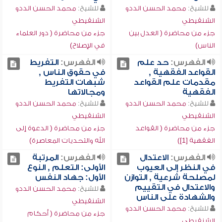
للشيخ:
محمد الحسن الددو
للشيخ:
محمد الحسن الددو
الشنقيطي
الشنقيطي
جزء من محاضرة ( العدل بين
جزء من محاضرة ( دور العلماء
الناس)
في الإصلاح)
الفهرس:
حد علم
الفهرس:
التفريط
القواعد الفقهية ,
في حقوق الناس ,
مقدمات علم القواعد
شبهات التفريط
الفقهية
ومجالاتها
للشيخ:
محمد الحسن الددو
للشيخ:
محمد الحسن الددو
الشنقيطي
الشنقيطي
جزء من محاضرة ( القواعد
جزء من محاضرة ( الدعوة إلى
الفقهية [1])
الله والتحديات المعاصرة)
الفهرس:
الاعتدال
الفهرس:
المرتبة
في النظر إلى العيوب
الأولى: التعلم , النوع
لمصلحة شرعية , التوازن
الأول: جهاد النفس
والاعتدال في التقييم
للشيخ:
محمد الحسن الددو
والشهادة على الناس
الشنقيطي
للشيخ:
محمد الحسن الددو
جزء من محاضرة ( أحكام
الشنقيطي