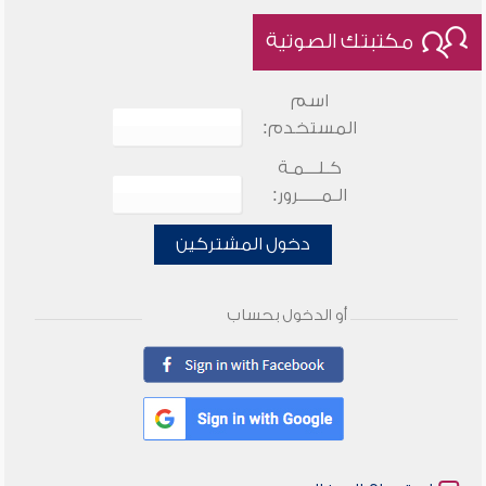
مكتبتك الصوتية
اسم
المستخدم:
كـلـــمـة
الـمـــــرور:
دخول المشتركين
أو الدخول بحساب