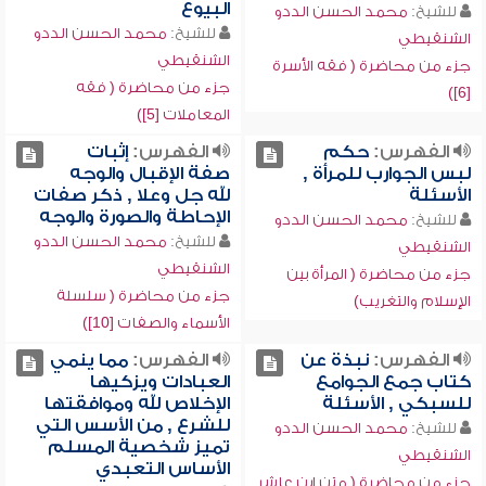
البيوع
للشيخ:
محمد الحسن الددو
للشيخ:
محمد الحسن الددو
الشنقيطي
الشنقيطي
جزء من محاضرة ( فقه الأسرة
جزء من محاضرة ( فقه
[6])
المعاملات [5])
الفهرس:
حكم
الفهرس:
إثبات
لبس الجوارب للمرأة ,
صفة الإقبال والوجه
الأسئلة
لله جل وعلا , ذكر صفات
الإحاطة والصورة والوجه
للشيخ:
محمد الحسن الددو
للشيخ:
محمد الحسن الددو
الشنقيطي
الشنقيطي
جزء من محاضرة ( المرأة بين
جزء من محاضرة ( سلسلة
الإسلام والتغريب)
الأسماء والصفات [10])
الفهرس:
نبذة عن
الفهرس:
مما ينمي
كتاب جمع الجوامع
العبادات ويزكيها
للسبكي , الأسئلة
الإخلاص لله وموافقتها
للشرع , من الأسس التي
للشيخ:
محمد الحسن الددو
تميز شخصية المسلم
الشنقيطي
الأساس التعبدي
جزء من محاضرة ( متن ابن عاشر