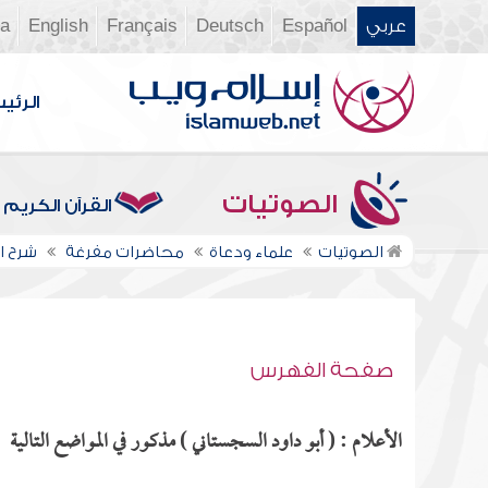
عربي
Español
Deutsch
Français
English
ia
الرئي
الصوتيات
القرآن الكريم
الصوتيات
علماء ودعاة
محاضرات مفرغة
شرح ال
صفحة الفهرس
الأعلام : ( أبو داود السجستاني ) مذكور في المواضع التالية