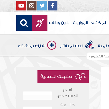
المكتبة
المواريث
بنين وبنات
علمية
البث المباشر
شارك بملفاتك
ة الفهرس
مكتبتك الصوتية
اسم
المستخدم:
كـلـــمـة