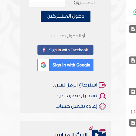
الـمـــــرور:
دخول المشتركين
أو الدخول بحساب
استرجاع الرمز السري
تسجيل عضو جديد
إعادة تفعيل حساب
أخلاقنا أصالة ومعاصرة
وأمنهم من خوف 9
البث المباشر