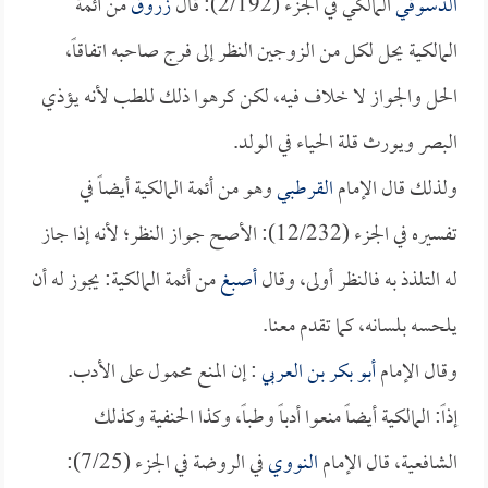
الدسوقي
المالكي في الجزء (2/192): قال
زروق
من أئمة
المالكية يحل لكل من الزوجين النظر إلى فرج صاحبه اتفاقاً،
الحل والجواز لا خلاف فيه، لكن كرهوا ذلك للطب لأنه يؤذي
البصر ويورث قلة الحياء في الولد.
ولذلك قال الإمام
القرطبي
وهو من أئمة المالكية أيضاً في
تفسيره في الجزء (12/232): الأصح جواز النظر؛ لأنه إذا جاز
له التلذذ به فالنظر أولى، وقال
أصبغ
من أئمة المالكية: يجوز له أن
يلحسه بلسانه، كما تقدم معنا.
وقال الإمام
أبو بكر بن العربي
: إن المنع محمول على الأدب.
إذاً: المالكية أيضاً منعوا أدباً وطباً، وكذا الحنفية وكذلك
الشافعية، قال الإمام
النووي
في الروضة في الجزء (7/25):