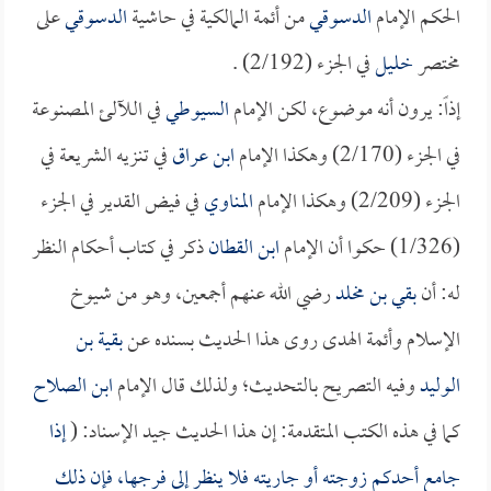
الحكم الإمام
الدسوقي
من أئمة المالكية في حاشية
الدسوقي
على
مختصر
خليل
في الجزء (2/192) .
إذاً: يرون أنه موضوع، لكن الإمام
السيوطي
في اللآلئ المصنوعة
في الجزء (2/170) وهكذا الإمام
ابن عراق
في تنزيه الشريعة في
الجزء (2/209) وهكذا الإمام
المناوي
في فيض القدير في الجزء
(1/326) حكوا أن الإمام
ابن القطان
ذكر في كتاب أحكام النظر
له: أن
بقي بن مخلد
رضي الله عنهم أجمعين، وهو من شيوخ
الإسلام وأئمة الهدى روى هذا الحديث بسنده عن
بقية بن
الوليد
وفيه التصريح بالتحديث؛ ولذلك قال الإمام
ابن الصلاح
كما في هذه الكتب المتقدمة: إن هذا الحديث جيد الإسناد: (
إذا
جامع أحدكم زوجته أو جاريته فلا ينظر إلى فرجها، فإن ذلك