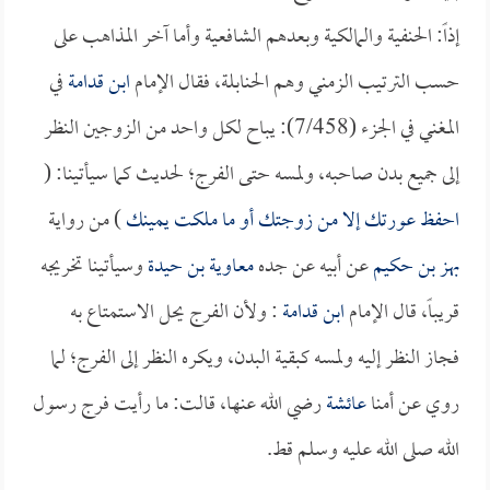
إذاً: الحنفية والمالكية وبعدهم الشافعية وأما آخر المذاهب على
حسب الترتيب الزمني وهم الحنابلة، فقال الإمام
ابن قدامة
في
المغني في الجزء (7/458): يباح لكل واحد من الزوجين النظر
إلى جميع بدن صاحبه، ولمسه حتى الفرج؛ لحديث كما سيأتينا: (
احفظ عورتك إلا من زوجتك أو ما ملكت يمينك
) من رواية
بهز بن حكيم
عن أبيه عن جده
معاوية بن حيدة
وسيأتينا تخريجه
قريباً، قال الإمام
ابن قدامة
: ولأن الفرج يحل الاستمتاع به
فجاز النظر إليه ولمسه كبقية البدن، ويكره النظر إلى الفرج؛ لما
روي عن أمنا
عائشة
رضي الله عنها، قالت: ما رأيت فرج رسول
الله صلى الله عليه وسلم قط.