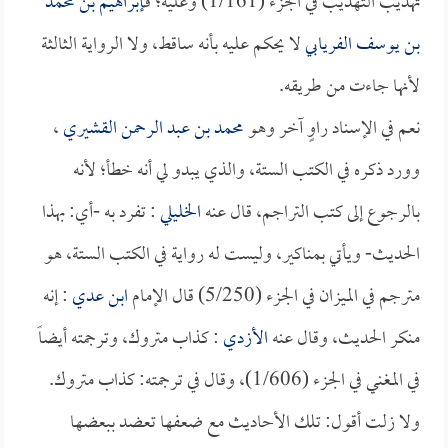
تهذيب التهذيب في الجزء (1/161) وعليه؛ فـ
إبراهيم بن محمد
بن يوسف الفريابي
لا يحكم عليه بأنه ساقط، ولا الرواية الثالثة
لأنها جاءت من طريقه.
نعم في الإسناد راوٍ آخر وهو
محمد بن عبد الرحمن القشيري
،
وورد ذكره في الكتب الستة، والذي يبدو لي أنه خطأ؛ لأنه
بالرجوع إلى كتب التراجم، قال عنه
الخليلي
: تفرد به -أي: بهذا
الحديث- ويأتي بمناكير، وليست له رواية في الكتب الستة، هو
مترجم في الميزان في الجزء (5/250) قال الإمام
ابن عدي
: إنه
منكر الحديث، وقال عنه
الأزدي
: كذاب متروك، وترجمته أيضاً
في المغني في الجزء (1/606)، وقال في ترجمته: كذاب متروك.
ولا زلت أقول: تلك الأحاديث مع ضعفها تعضد ببعضها