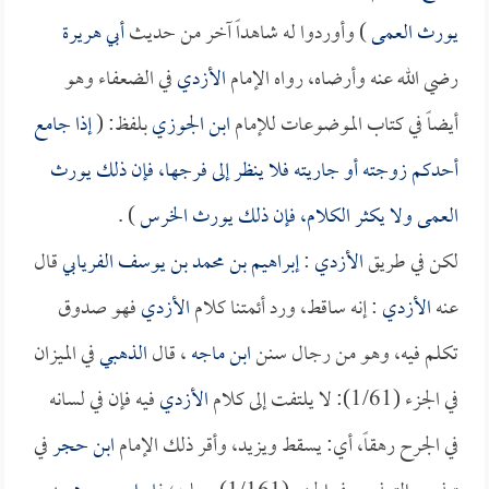
يورث العمى
) وأوردوا له شاهداً آخر من حديث
أبي هريرة
رضي الله عنه وأرضاه، رواه الإمام
الأزدي
في الضعفاء وهو
أيضاً في كتاب الموضوعات للإمام
ابن الجوزي
بلفظ: (
إذا جامع
أحدكم زوجته أو جاريته فلا ينظر إلى فرجها، فإن ذلك يورث
العمى ولا يكثر الكلام، فإن ذلك يورث الخرس
) .
لكن في طريق
الأزدي
:
إبراهيم بن محمد بن يوسف الفريابي
قال
عنه
الأزدي
: إنه ساقط، ورد أئمتنا كلام
الأزدي
فهو صدوق
تكلم فيه، وهو من رجال سنن
ابن ماجه
، قال
الذهبي
في الميزان
في الجزء (1/61): لا يلتفت إلى كلام
الأزدي
فيه فإن في لسانه
في الجرح رهقاً، أي: يسقط ويزيد، وأقر ذلك الإمام
ابن حجر
في