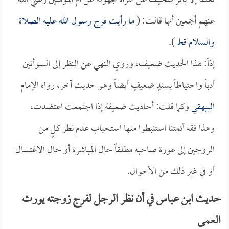
تعلقاً إلا بأثر سخيف عن امرأة مجهولة عن أم المؤمنين رضي الله
عنهم أجمعين أنها قالت: (
ما رأيت فرج رسول الله عليه الصلاة
والسلام قط
).
إذاً: هذا الحديث ضعيف، وروي النهي عن النظر إلى السوأتين
أدباً واحتياطاً بسندٍ ضعيفٍ أيضاً وهو حديث آخر، رواه الإمام
البيهقي
وكما قلت: أحاديث ضعيفة إذا اجتمعت اعتضدت،
وهذا فقه أئمتنا استنبطوا منها استحباب عدم نظر كلٍ من
الزوجين إلى عورة صاحبه مطلقاً حال المباشرة أو حال الاغتسال
أو في غير ذلك من الأحوال.
حديث ابن عباس في أن نظر الرجل لفرج زوجته يورث
العمى