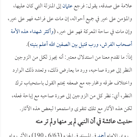
علامة على صدقه، يقول: فرجع
عثمان
إلى المنزلة التي كان عليها،
والمؤمن على خير في جميع أحواله، إن مات على فراشه فهو على خير،
وإن مات في ساحة المعركة فهو على خير، (
وأكثر شهداء هذه الأمة
أصحاب الفرش، ورب قتيل بين الصفين الله أعلم بنيته
).
إذاً: ما تقدم معنا من استدلال معتبر: أنه يجوز لكل من الزوجين
النظر إلى عورة صاحبه، ورد ما يعارض ذلك، وتعدد ذلك الوارد
واختلاف طرقه ومخارجه مع ضعفه يحتم القول باستحباب ترك
النظر، أي: نظر كل من الزوجين إلى عورة صاحبه مع إباحة فعله،
لكن هذه الآثار مع تلك تتقوى واستمعوا لبعض هذه الآثار.
حديث عائشة في أن النبي لم ير منها ولم تر منه
روى الإمام
أحمد
في المسند في الجزء (6/63 ، 190) والأثر رواه