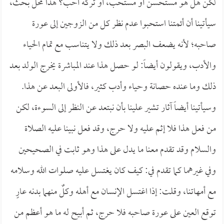
لكن هل هو مستحسن أو مستحب، أو تركه أحب؟ هذا محل بحث،
سيأتينا أن أئمتنا استحبوا عدم نظر كل من الزوجين إلى عورة
صاحبه؛ لأنه يضعف البصر بعد ذلك ولا يتناسب مع تمام الحياء
والأدب، ويقولون أيضاً: لو حصل هذا عند المباشرة يخرج الولد بعد
ذلك وما عنده حصانة وحياء وأدب كثير، فالأولى البعد عن هذا.
وسيأتينا أيضاً آثار تشير علينا بأن نبتعد عن النظر إلى السوءة، لكن
من فعل هذا فلا إثم عليه ولا حرج، وقد فعل نبينا عليه الصلاة
والسلام وقد تقدم معنا ما يدل على هذا وهو ثابت في الصحيحين
وفي غيرهما كما تقدم في: كيف كان يغتسل عليه صلوات الله وسلامه
مع أمهاتنا، وقلت: إذا اغتسل الإنسان مع أهله وكلٌ منهما بدنه عارٍ
توقع العين على عورة صاحبه فلا حرج، ثم أبيح له ما هو أعظم من