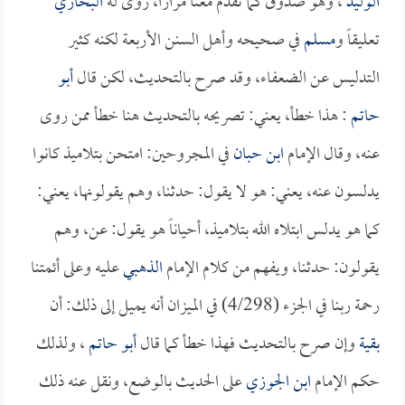
الوليد
، وهو صدوق كما تقدم معنا مراراً، روى له
البخاري
تعليقاً و
مسلم
في صحيحه وأهل السنن الأربعة لكنه كثير
التدليس عن الضعفاء، وقد صرح بالتحديث، لكن قال
أبو
حاتم
: هذا خطأ، يعني: تصريحه بالتحديث هنا خطأ ممن روى
عنه، وقال الإمام
ابن حبان
في المجروحين: امتحن بتلاميذ كانوا
يدلسون عنه، يعني: هو لا يقول: حدثنا، وهم يقولونها، يعني:
كما هو يدلس ابتلاه الله بتلاميذ، أحياناً هو يقول: عن، وهم
يقولون: حدثنا، ويفهم من كلام الإمام
الذهبي
عليه وعلى أئمتنا
رحمة ربنا في الجزء (4/298) في الميزان أنه يميل إلى ذلك: أن
بقية
وإن صرح بالتحديث فهذا خطأ كما قال
أبو حاتم
، ولذلك
حكم الإمام
ابن الجوزي
على الحديث بالوضع، ونقل عنه ذلك