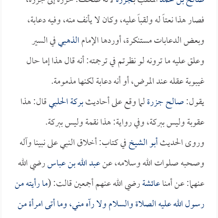
صالح بن محمد
الملقب بـ
جزرة
لأنه صحف: خرزة إلى جزرة،
فصار هذا نعتاً له ولقباً عليه، وكان لا يأنف منه، وفيه دعابة،
وبعض الدعابات مستنكرة، أوردها الإمام
الذهبي
في السير
وعلق عليه ما ترونه لو نظرتم في ترجمته: أنه قال هذا إما حال
غيبوبة عقله عند المرض، أو أنه دعابة لكنها مذمومة.
يقول:
صالح جزرة
لما وقع على أحاديث
بركة الحلبي
قال: هذا
عقوبة وليس ببركة، وفي رواية: هذا نقمة وليس ببركة.
وروى الحديث
أبو الشيخ
في كتاب: أخلاق النبي على نبينا وآله
وصحبه صلوات الله وسلامه، عن
عبد الله بن عباس
رضي الله
عنهما: عن أمنا
عائشة
رضي الله عنهم أجمعين قالت: (
ما رأيته من
رسول الله عليه الصلاة والسلام ولا رآه مني، وما أتى امرأة من