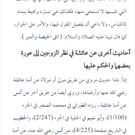
التي تلبسها لا تستحي منها، فكذلك هي تستره وتحيط ببدنه
كاللباس، ولا داعي أن يفصل القول فيها، والأمر على الجواز،
كما قال نبينا عليه الصلاة والسلام: (
اتق الحيضة والدبر
).
أحاديث أخرى عن عائشة في نظر الزوجين إلى عورة
بعضهما والحكم عليها
إذاً: هذا حديث مروي من طريق مولىً أو مولاة عن أمنا
عائشة
رضي الله عنها وأرضاها، وروي أيضاً من طريق آخر عن
أنس
عن أمنا
عائشة
، رواه
الطبراني
في معجمه الصغير في الجزء
(1/100)، و
أبو نعيم
في الحلية في الجزء (2/247)، و
الخطيب
في التاريخ صفحة (4/225)، عن
أنس
رضي الله عنه، عن أمنا