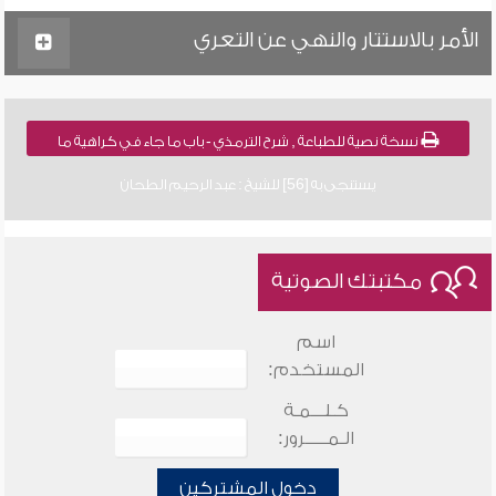
الأمر بالاستتار والنهي عن التعري
نسخة نصية للطباعة , شرح الترمذي - باب ما جاء في كراهية ما
يستنجى به [56] للشيخ : عبد الرحيم الطحان
مكتبتك الصوتية
اسم
المستخدم:
كـلـــمـة
الـمـــــرور:
دخول المشتركين