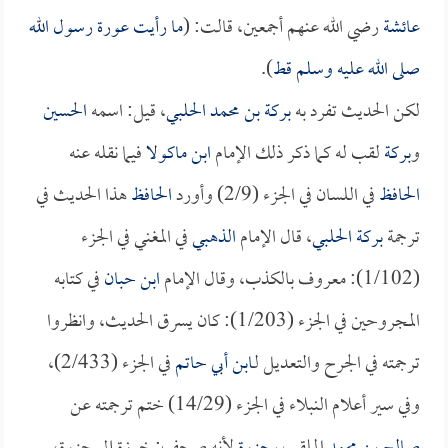
عائشة
رضي الله عنهم أجمعين، قالت: (
ما رأيت عورة رسول الله
صلى الله عليه وسلم قط
).
لكن الحديث تفرد به
بركة بن محمد الحلبي
، قيل: اسمه
الحسين
و
بركة
لقب له كما ذكر ذلك الإمام
ابن ماكولا
فيما نقله عنه
الحافظ
في اللسان في الجزء (2/9) وأورد
الحافظ
هذا الحديث في
ترجمة
بركة الحلبي
، قال الإمام
الذهبي
في المغني في الجزء
(1/102): معروف بالكذب، وقال الإمام
ابن حبان
في كتابه
المجروحين في الجزء (1/203): كان يسرق الحديث، وانظروا
ترجمته في الجرح والتعديل لـ
ابن أبي حاتم
في الجزء (2/433)،
وفي سير أعلام النبلاء في الجزء (14/29) ختم ترجمته عن