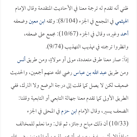
ظني أنه تقدم له ترجمة معنا في الأحاديث المتقدمة وقال الإمام
الهيثمي
في المجمع في الجزء (8/104): وثقه
ابن معين
وضعفه
أحمد
وغيره، وقال في الجزء (10/67): مجمع على ضعفه،
وانظروا ترجمته في تهذيب التهذيب (9/74).
إذاً: صار معنا طرق متعددة، مولى أو مولاةٍ، ومن طريق
أنس
ومن طريق
عبد الله بن عباس
رضي الله عنهم أجمعين، والحديث
ضعيف لكن لا يصل كما قلت إلى درجة الوضع ولا الترك، ففي
الطريق الأولى كما تقدم معنا جهالة التابعي أو التابعية وقلنا:
الضعف يسير، وقال الإمام
ابن حزم
في المحلى في الجزء
(10/33) أن ذلك مباح وجائز، ثم قال: وما نعلم للمخالف