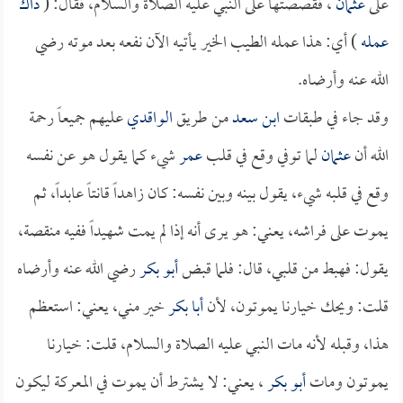
على
عثمان
، فقصصتها على النبي عليه الصلاة والسلام، فقال: (
ذاك
عمله
) أي: هذا عمله الطيب الخير يأتيه الآن نفعه بعد موته رضي
الله عنه وأرضاه.
وقد جاء في طبقات
ابن سعد
من طريق
الواقدي
عليهم جميعاً رحمة
الله أن
عثمان
لما توفي وقع في قلب
عمر
شيء كما يقول هو عن نفسه
وقع في قلبه شيء، يقول بينه وبين نفسه: كان زاهداً قانتاً عابداً، ثم
يموت على فراشه، يعني: هو يرى أنه إذا لم يمت شهيداً ففيه منقصة،
يقول: فهبط من قلبي، قال: فلما قبض
أبو بكر
رضي الله عنه وأرضاه
قلت: ويحك خيارنا يموتون، لأن
أبا بكر
خير مني، يعني: استعظم
هذا، وقبله لأنه مات النبي عليه الصلاة والسلام، قلت: خيارنا
يموتون ومات
أبو بكر
، يعني: لا يشترط أن يموت في المعركة ليكون