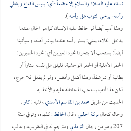
نسائه عليه الصلاة والسلام إلا متقنعاً -أي: يلبس القناع ويغطي
رأسه- يرخي الثوب على رأسه
).
وهذا أدب أيضاً لو حافظ عليه الإنسان كما هو الحال عندما
يدخل الخلاء، يعني: يستر رأسه عندما يباشر أهله، وسيأتينا
أيضاً: يستحب ألا يتجردا تجرد العيرين أي: تجرد الحميرين:
الحمر الأهلية أو الحمر الوحشية، فليلق على نفسه ستاراً أو
بطانية أو شرشفاً، وهذا أكمل وأفضل، ولو لم يفعل فلا حرج،
لكن هذا أدب يستحب المحافظة عليه والأخذ به.
الحديث من طريق
محمد بن القاسم الأسدي
، لقبه :
كاو
،
وحاله كحال
بركة الحلبي
، قال
الحافظ
: كذبوه، وتوفي سنة
207 وهو من رجال
الترمذي
ومترجم له في التقريب، وغالب