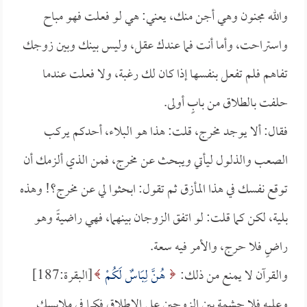
والله مجنون وهي أجن منك، يعني: هي لو فعلت فهو مباح
واستراحت، وأما أنت فما عندك عقل، وليس بينك وبين زوجك
تفاهم فلم تفعل بنفسها إذا كان لك رغبة، ولا فعلت عندما
حلفت بالطلاق من بابٍ أولى.
فقال: ألا يوجد مخرج، قلت: هذا هو البلاء، أحدكم يركب
الصعب والذلول ليأتي ويبحث عن مخرج، فمن الذي ألزمك أن
توقع نفسك في هذا المأزق ثم تقول: ابحثوا لي عن مخرج؟! وهذه
بلية، لكن كما قلت: لو اتفق الزوجان بينهما، فهي راضيةً وهو
راضٍ فلا حرج، والأمر فيه سعة.
والقرآن لا يمنع من ذلك:
هُنَّ لِبَاسٌ لَكُمْ
[البقرة:187]
وعليه فلا حشمة بين الزوجين على الإطلاق فكما في ملابسك