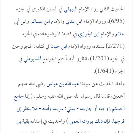
الحديث الثاني رواه الإمام
البيهقي
في السنن الكبرى في الجزء
(6/95)، ورواه الإمام
ابن عدي
والإمام
ابن عساكر
و
ابن أبي
حاتم
والإمام
ابن الجوزي
في كتابه: الموضوعات في الجزء
(2/271) بسنده، ورواه الإمام
ابن حبان
في كتابه: المجروحين
في الجزء (1/201)، انظروا أيضاً جمع الجوامع
للسيوطي
في
الجزء (1/641).
ولفظ الحديث عن سيدنا
عبد الله بن عباس
رضي الله عنهم
أجمعين، قال: قال رسول الله صلى الله عليه وسلم: (
إذا جامع
أحدكم زوجته أو جاريته - يعني: سريته وأمته - فلا ينظر إلى
فرجها، فإن ذلك يورث العمى
) والحديث في إسناده
بقية بن