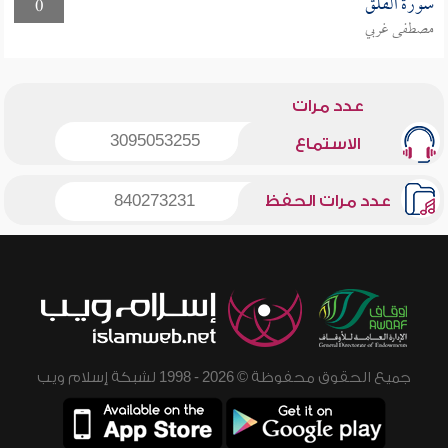
سورة الفلق
0
مصطفى غربي
عدد مرات
3095053255
الاستماع
عدد مرات الحفظ
840273231
جميع الحقوق محفوظة © 2026 - 1998 لشبكة إسلام ويب