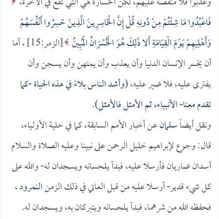
وعذبوا فلا منقصة عليهم، لكن الخسارة هي التي تقع في الآخرة،
فَاعْبُدُوا مَا شِئْتُمْ مِنْ دُونِهِ قُلْ إِنَّ الْخَاسِرِينَ الَّذِينَ خَسِرُوا أَنْفُسَهُمْ
وَأَهْلِيهِمْ يَوْمَ الْقِيَامَةِ أَلا ذَلِكَ هُوَ الْخُسْرَانُ الْمُبِينُ
[الزمر:15] ، أما
أن يخسر الإنسان الدنيا وأن يعذب وأن يمتهن وأن يسجن وأن
يفترى عليه، فلا ضير عليه، (
وأشد الناس بلاءً في هذه الحياة -كما
تقدم معنا- الأنبياء، ثم الأمثل فالأمثل
).
ونقل أيضاً
سلمان
عن أخبار الأمم السابقة، كما في حلية الأولياء،
قال: وجوع لإبراهيم خليل الرحمن على نبينا وعليه الصلاة والسلام
أسدان ضاريان فأرسلا عليه، فبدآ يلحسانه ويسجدان له- والله على
كل شيء قدير- أرسلا عليه من قبل العاتي في ذلك الزمن
النمرود
،
فحفظه الله من شرهما، فبدآ يلحسانه ويتبركان به، ويسجدان له.