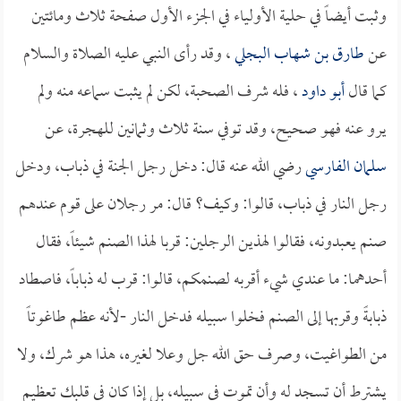
وثبت أيضاً في حلية الأولياء في الجزء الأول صفحة ثلاث ومائتين
عن
طارق بن شهاب البجلي
، وقد رأى النبي عليه الصلاة والسلام
كما قال
أبو داود
، فله شرف الصحبة، لكن لم يثبت سماعه منه ولم
يرو عنه فهو صحيح، وقد توفي سنة ثلاث وثمانين للهجرة، عن
سلمان الفارسي
رضي الله عنه قال: دخل رجل الجنة في ذباب، ودخل
رجل النار في ذباب، قالوا: وكيف؟ قال: مر رجلان على قوم عندهم
صنم يعبدونه، فقالوا لهذين الرجلين: قربا لهذا الصنم شيئاً، فقال
أحدهما: ما عندي شيء أقربه لصنمكم، قالوا: قرب له ذباباً، فاصطاد
ذبابةً وقربها إلى الصنم فخلوا سبيله فدخل النار -لأنه عظم طاغوتاً
من الطواغيت، وصرف حق الله جل وعلا لغيره، هذا هو شرك، ولا
يشترط أن تسجد له وأن تموت في سبيله، بل إذا كان في قلبك تعظيم