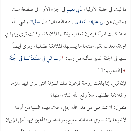
ما ثبت في حلية الأولياء لـ
أبي نعيم
في الجزء الأول في صفحة ست
ومائتين عن
أبي عثمان النهدي
رحمه الله قال: قال
سلمان
رضي الله
عنه: كانت امرأة فرعون تعذب وتظلها الملائكة، وكانت ترى بيتها في
الجنة، تعذب لكن عندها ما يسليها، الملائكة تظللها، وترى أيضاً
بيتها في الجنة الذي سألته من ربها:
رَبِّ ابْنِ لِي عِنْدَكَ بَيْتًا فِي الْجَنَّةِ
[التحريم:11].
فإن قيل: إذا بلغت زوجة فرعون تلك المنزلة التي ترى فيها منزلها
والملائكة تظللها، هلاَّ رفع الله البلاء عنها؟
فنقول: لا تعترض على قدر الله جل وعلا، فهذه الدنيا من أولها
لآخرها لا تساوي عند الله جناح بعوضة، وإذا أهين فيها أهل الإيمان