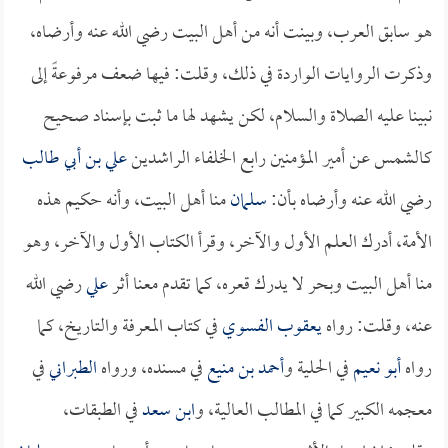
هو سابق العرب، وبينت أنه من أهل البيت رضي الله عنه وأرضاه،
وذكرت الروايات الواردة في ذلك، وقلت: فيها ضعف مرفوعةً إلى
نبينا عليه الصلاة والسلام، لكن يشهد لها ما ثبت بإسناد صحيح
كالشمس عن أمير المؤمنين رابع الخلفاء الراشدين
علي بن أبي طالب
رضي الله عنه وأرضاه بأن:
سلمان
منا أهل البيت، وأنه حكيم هذه
الأمة، أدرك العلم الأول والآخر، وقرأ الكتاب الأول والآخر، وهو
منا أهل البيت وبحر لا يدرك قعره، كما تقدم معنا أثر
علي
رضي الله
عنه، وقلت: رواه
يعقوب الفسوي
في كتاب المعرفة والتاريخ، كما
رواه
أبو نعيم
في الحلية و
أحمد بن منيع
في مسنده، ورواه
الطبراني
في
معجمه الكبير كما في المطالب العالية، و
ابن سعد
في الطبقات،