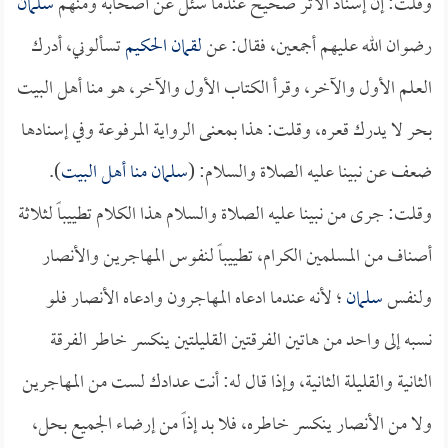
وقلت: إن إسناد الأثر صحيح عندما سئل عن أصحابه ومنهم
سلمان
رضوان الله عليهم أجمعين، فقال: عن
لقمان الحكيم
تسألوني، أدرك
العلم الأول والآخر، وقرأ الكتاب الأول والآخر، هو منا أهل البيت
بحر لا يدرك قعره، وقلت: هذا بمعنى الرواية المرفوعة وفي إسنادها
ضعف عن نبينا عليه الصلاة والسلام: (
سلمان
منا أهل البيت
).
وقلت: جرى من نبينا عليه الصلاة والسلام هذا الكلام تطييباً لثلاثة
أصناف من المسلمين الكرام، تطييباً لنفوس المهاجرين والأنصار
ولنفس
سلمان
؛ لأنه عندما ادعاه المهاجرون وادعاه الأنصار فلو
نسبه إلى واحد من هاتين الفرقتين القليلتين ينكسر خاطر الفرقة
الثانية والقليلة الثانية، وإذا قال له: أنت عدادك لست من المهاجرين
ولا من الأنصار ينكسر خاطره، فلا بد إذاً من إرضاء الجميع بحل،