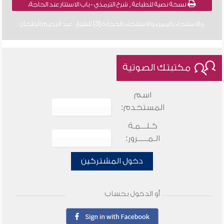
نسخة نصية للطباعة , شرح الترمذي - باب الاستتار عند الحاجة،
والاستنجاء باليمين، والاستنجاء بالحجارة [3] للشيخ : عبد الرحيم الطحان
مكتبتك الصوتية
اسم
المستخدم:
كـلـــمـة
الـمـــــرور:
دخول المشتركين
أو الدخول بحساب