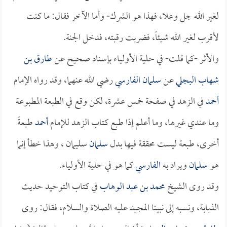
لغير الله جل وعلا، فهذا هو الشرك- وأما الآخر فقال: ما كنت
لأقرب لغير الله شيئاً، فضربت رقبته، فدخل الجنة.
والأثر -كما قلت- في حلية الأولياء بإسناد صحيح عن
طارق بن
شهاب البجلي
عن
سلمان الفارسي
رضي الله عنهما، وقد رواه الإمام
أحمد
في الزهد في صفحة خمس عشرة، لكن وقع في الطبعة المطبوعة
وما عندي غيرها، وما أعلم إذا طبع كتاب الزهد للإمام
أحمد
طبعةً
أخرى، طبعة ليست محققة فيها بدل
سلمان
سليمان ، وهذا خطأ إنما
هو
سلمان
ويراد به
الفارسي
كما هو في حلية الأولياء.
وقد روى الشيخ
محمد بن عبد الوهاب
في كتاب التوحيد حديث
الذبابة، ونسبه إلى نبينا المجيد عليه الصلاة والسلام، فقال: روى