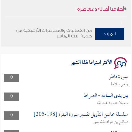
أخلاقنا أصالة ومعاصرة
وأمنهم من خوف 9
من الفعاليات والمحاضرات الأرشيفية من
سلسلة محاضرات نفحات رمضانية 1444هـ
المزيد
خدمة البث المباشر
الأكثر استماعا لهذا الشهر
سورة فاطر
0
ياسر سلامة
بين يدى الساعة - الصراط
0
شعبان محمود عبد الله
سلسلة محاسن التأويل تفسير سورة البقرة [198-205]
0
صالح بن عواد المغامسي