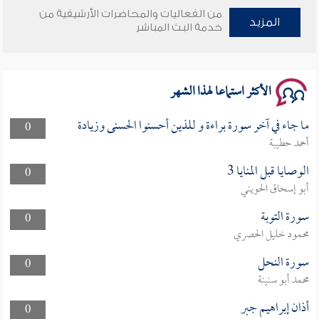
من الفعاليات والمحاضرات الأرشيفية من
المزيد
وأمنهم من خوف 9
خدمة البث المباشر
سلسلة محاضرات نفحات رمضانية 1444هـ
الأكثر استماعا لهذا الشهر
ما جاء في آخر سورة براءة و للذين أحسنوا الحسنى وزيادة
0
أحمد حطيبة
الوصايا قبل المنايا 3
0
أبو إسحاق الحويني
سورة التوبة
0
محمود خليل الحصري
سورة النحل
0
محمد أبو سنينة
أذان إبراهيم جبر
0