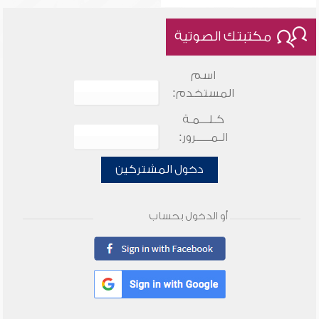
مكتبتك الصوتية
اسم
المستخدم:
كـلـــمـة
الـمـــــرور:
دخول المشتركين
أو الدخول بحساب