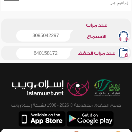
إبراهيم جبر
عدد مرات
3095042297
الاستماع
عدد مرات الحفظ
840158172
جميع الحقوق محفوظة © 2026 - 1998 لشبكة إسلام ويب