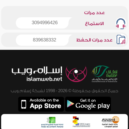
عدد مرات
3094996426
الاستماع
عدد مرات الحفظ
839638332
جميع الحقوق محفوظة © 2026 - 1998 لشبكة إسلام ويب