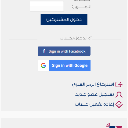
الـمـــــرور:
دخول المشتركين
أو الدخول بحساب
استرجاع الرمز السري
تسجيل عضو جديد
إعادة تفعيل حساب