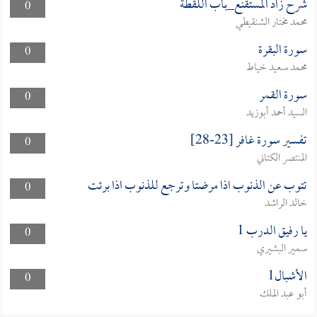
شرح زاد المستقنع_باب اللقطة
0
محمد مختار الشنقيطي
سورة البقرة
0
محمد سعيد خياط
سورة القمر
0
السيد أحمد أبوزيد
تفسير سورة غافر [23-28]
0
المنتصر الكتاني
تتوب عن الذنوب اذا مرضتا وترجع للذنوب اذا برئت
0
خالد الراشد
يا رفيق الدرب 1
0
سمير البشيري
الأشبال1
0
أبو عبد الملك