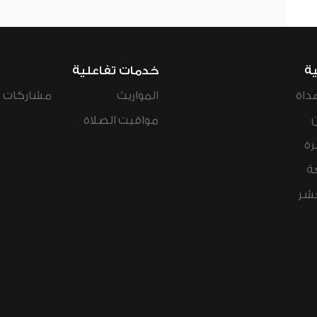
ية
خدمات تفاعلية
داة
المواريث
مشاركات ال
مواقيت الصلاة
رة
ة
عشر