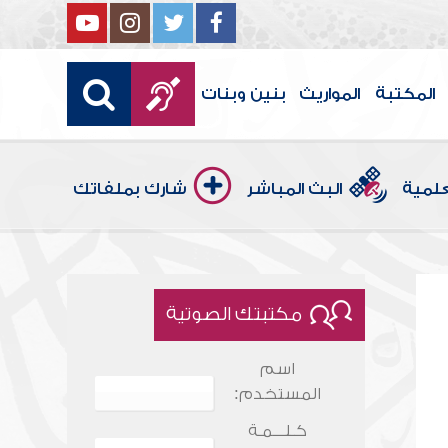
المكتبة
المواريث
بنين وبنات
علمية
البث المباشر
شارك بملفاتك
مكتبتك الصوتية
اسم
المستخدم:
كـلـــمـة