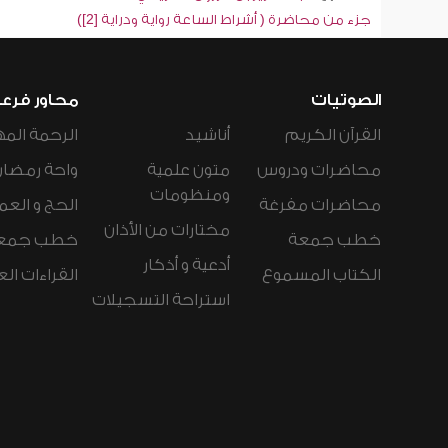
جزء من محاضرة ( أشراط الساعة رواية ودراية [2])
الصوتيات
محاور فرع
القرآن الكريم
أناشيد
الرحمة المه
محاضرات ودروس
متون علمية
واحة رمضان
ومنظومات
محاضرات مفرغة
الحج و العم
مختارات من الأذان
خطب جمعة
خطب جمع
أدعية و أذكار
الكتاب المسموع
القراءات ال
استراحة التسجيلات