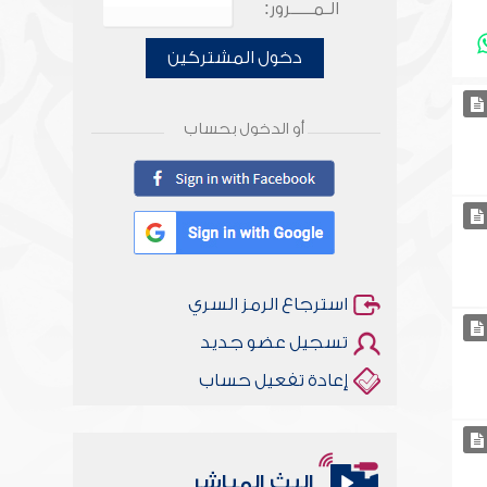
الـمـــــرور:
دخول المشتركين
أو الدخول بحساب
استرجاع الرمز السري
تسجيل عضو جديد
إعادة تفعيل حساب
البث المباشر