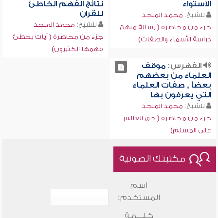
الاستواء
نتائج الفهم الخاطئ
للقرآن
للشيخ:
محمد المنجد
للشيخ:
محمد المنجد
جزء من محاضرة ( رسالة منهج
جزء من محاضرة ( آيات يخطئ
دراسة الأسماء والصفات)
فهمها الكثيرون)
الفهرس:
موقف
العلماء من بعضهم
بعضاً , صفات العلماء
التي يعرفون بها
للشيخ:
محمد المنجد
جزء من محاضرة ( حق العالم
على المسلم)
مكتبتك الصوتية
اسم
المستخدم:
كـلـــمـة