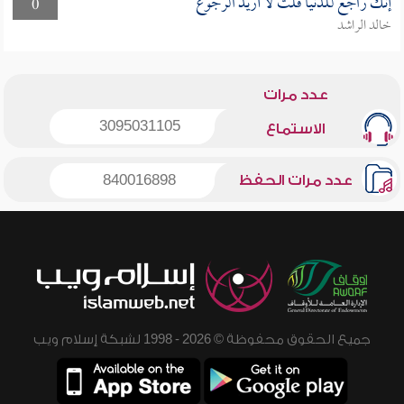
إنك راجع للدنيا قلت لا أريد الرجوع
0
خالد الراشد
عدد مرات
3095031105
الاستماع
عدد مرات الحفظ
840016898
جميع الحقوق محفوظة © 2026 - 1998 لشبكة إسلام ويب