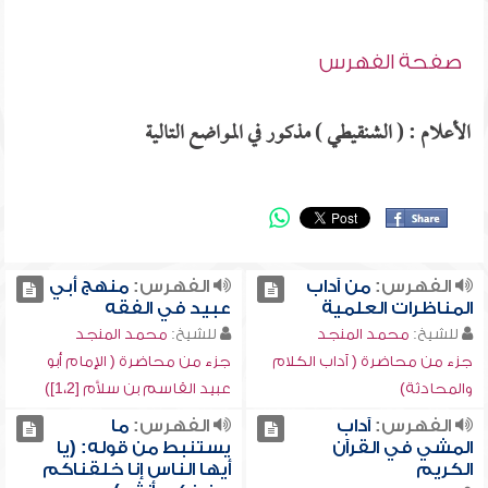
صفحة الفهرس
الأعلام : ( الشنقيطي ) مذكور في المواضع التالية
الفهرس:
من آداب
الفهرس:
منهج أبي
المناظرات العلمية
عبيد في الفقه
للشيخ:
محمد المنجد
للشيخ:
محمد المنجد
جزء من محاضرة ( آداب الكلام
جزء من محاضرة ( الإمام أبو
والمحادثة)
عبيد القاسم بن سلاَّم [1،2])
الفهرس:
آداب
الفهرس:
ما
المشي في القرآن
يستنبط من قوله: (يا
الكريم
أيها الناس إنا خلقناكم