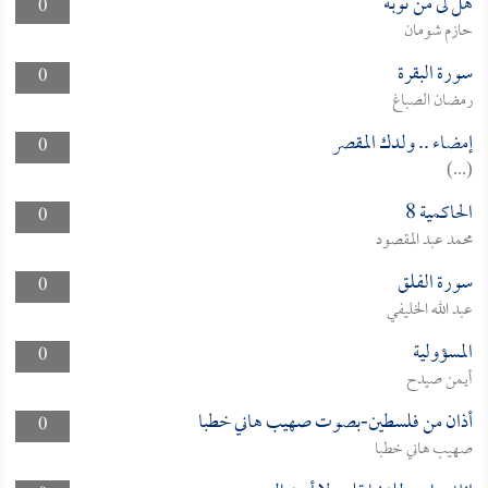
هل لى من توبة
0
حازم شومان
سورة البقرة
0
رمضان الصباغ
إمضاء .. ولدك المقصر
0
(...)
الحاكمية 8
0
محمد عبد المقصود
سورة الفلق
0
عبد الله الخليفي
المسؤولية
0
أيمن صيدح
أذان من فلسطين-بصوت صهيب هاني خطبا
0
صهيب هاني خطبا