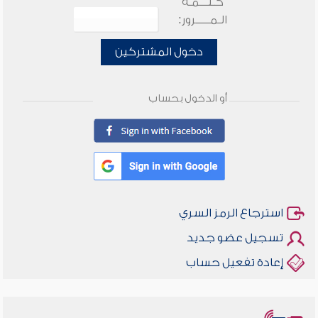
كـلـــمـة
الـمـــــرور:
دخول المشتركين
أو الدخول بحساب
استرجاع الرمز السري
تسجيل عضو جديد
إعادة تفعيل حساب