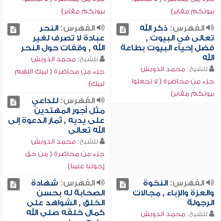
بيوتكم مقابر)
بيوتكم مقابر)
الفهرس:
ذكر الله
الفهرس:
النحر
تعالى في البيوت ,
عبادة لا تصرف لغير
فضل إحياء البيوت بطاعة
الله , وقفات حول النحر
الله
للشيخ:
محمد الدويش
للشيخ:
محمد الدويش
جزء من محاضرة ( لبيك اللهم
جزء من محاضرة ( لا تجعلوا
لبيك)
بيوتكم مقابر)
الفهرس:
للداعي
مثل أجور المهتدين
على يديه , ثمار الدعوة إلى
الله تعالى
للشيخ:
محمد الدويش
جزء من محاضرة ( من حق
إخوتنا علينا)
الفهرس:
النخوة
الفهرس:
شهادة
والعزة والإباء , مجالات
الصحابة له بحسن
الرجولة
الخلق , الشواهد على
كمال خلقه صلى الله
للشيخ:
محمد الدويش