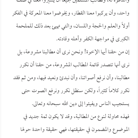
والدعوة له، ونطالب المسلمين جميعاً أن يسيروا معنا في صف
واحد، وأن يركبوا معنا القطار، ويخوضوا معنا المعركة في الفكر
أولاً والعلم والحجة واللسان، والتي تهيئ بعد ذلك للملحمة
الكبرى في مواجهة الكفر وأهله وقادته.
إن من حقنا أيها الإخوة! ونحن نرى أن مطالبنا مشروعة، بل
نرى أنها تتصدر قائمة المطالب المشروعة، من حقنا أن نكرر
مطالبنا، وأن نرفع أصواتنا، وأن نبدئ ونعيد فيها، ومن ثم فقد
نكرر كلاماً كثيراً، ولكن سنظل نكرر ونرفع الصوت حتى
يستجيب الناس ويفيئوا إلى دين الله سبحانه وتعالى.
فهذه محاولة لنوع من المطالبة، وقد لا يكون ثمة جديد في
الموضوع والمضمون في حقيقتها، فهي حقيقة واحدة حولها