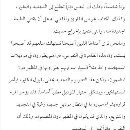
بوناً شاسعاً، وذلك أن النفس دائماً تتطلع إلى التجديد والتغيير،
وكذلك الكتاب يحرص القارئ والمقتني له على أن يقتني الطبعة
الجديدة منه، والتي تتميز بإخراج حديث.
وهانحن نرى أعداءنا الذين أصبحنا نستهلك سلعهم قد أصبحوا
يستثمرون هذه الظاهرة في النفوس، فتراهم يطورون في موديلات
المنتجات، وخذ مثلاً السيارات فإنهم يطورونها في المظهر دون
المضمون، ولكن هذا التطوير والتجديد يحظى بقبول الكثير، فيأسر
المستهلكين، ويشكل اختيار الموديل مطلباً أساساً، فقد يؤخر المرء
قراره بشراء سيارة ما في انتظار موديل جديد؛ رغبة في التجديد
والتنويع، والذي قد يكون في المظهر دون المضمون، وذلك أن
النفوس دائماً تميل إلى التجديد.