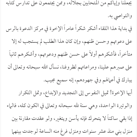
يجعلنا وإياكم من المتحابين بجلاله، وممن يجتمعون على تدارس كتابه
والتواصي به.
في بداية هذا اللقاء أشكر شكراً عامراً الإخوة في مركز الدعوة بالرس
على دعوتهم وحسن ظنهم، وإن كان هذا الطلب لم يستجب له إلا
متأخراً، فأشكرهم أولاً على حسن ظنهم ودعوتهم، وأشكرهم ثانياً
على صبرهم علينا، ومراعاتهم لظروفنا، نسأل الله سبحانه وتعالى أن
يبارك في أعمالهم وفي جهودهم، إنه سميع مجيب.
أيها الإخوة! تميل النفوس إلى التجديد والإبداع، وتمل التكرار
والوتيرة الواحدة، وهي سنة لله سبحانه وتعالى في الكون كله، فالماء
إذا بقي ساكناً لا يتحرك فإنه يأسن ويتغير، ولو عقدت مقارنة بين
منزل بني منذ عشر سنوات ومنزل فرغ منه الساعة لوجدت بينهما