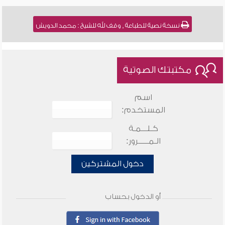
نسخة نصية للطباعة , وقف لله للشيخ : محمد الدويش
مكتبتك الصوتية
اسم
المستخدم:
كـلـــمـة
الـمـــــرور:
دخول المشتركين
أو الدخول بحساب