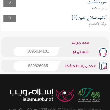
سورة فصّلت
0
ياسر سلامة
أناشيد صلاح الدين [3]
0
فرقة الاعتصام
عدد مرات
3095014181
الاستماع
عدد مرات الحفظ
839826985
جميع الحقوق محفوظة © 2026 - 1998 لشبكة إسلام ويب