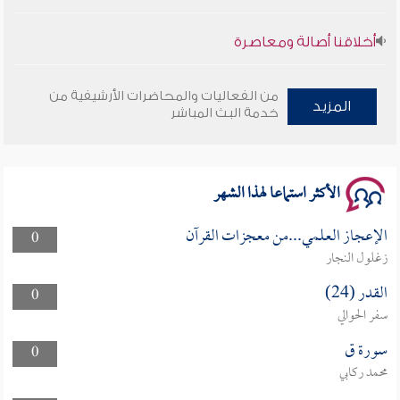
أخلاقنا أصالة ومعاصرة
وأمنهم من خوف 9
من الفعاليات والمحاضرات الأرشيفية من
المزيد
خدمة البث المباشر
سلسلة محاضرات نفحات رمضانية 1444هـ
الأكثر استماعا لهذا الشهر
الإعجاز العلمي...من معجزات القرآن
0
زغلول النجار
القدر (24)
0
سفر الحوالي
سورة ق
0
محمد ركابي