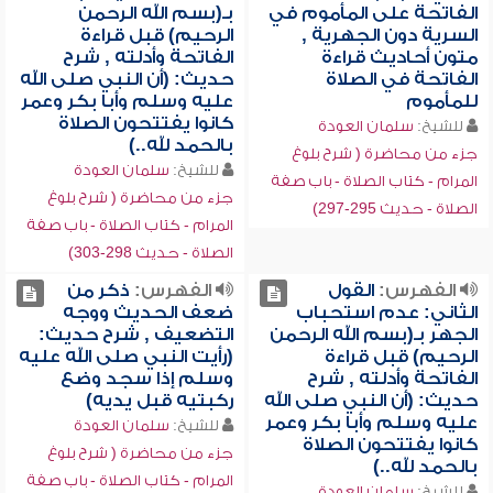
الفاتحة على المأموم في
بـ(بسم الله الرحمن
السرية دون الجهرية ,
الرحيم) قبل قراءة
متون أحاديث قراءة
الفاتحة وأدلته , شرح
الفاتحة في الصلاة
حديث: (أن النبي صلى الله
للمأموم
عليه وسلم وأبا بكر وعمر
كانوا يفتتحون الصلاة
للشيخ:
سلمان العودة
بالحمد لله..)
جزء من محاضرة ( شرح بلوغ
للشيخ:
سلمان العودة
المرام - كتاب الصلاة - باب صفة
جزء من محاضرة ( شرح بلوغ
الصلاة - حديث 295-297)
المرام - كتاب الصلاة - باب صفة
الصلاة - حديث 298-303)
الفهرس:
القول
الفهرس:
ذكر من
الثاني: عدم استحباب
ضعف الحديث ووجه
الجهر بـ(بسم الله الرحمن
التضعيف , شرح حديث:
الرحيم) قبل قراءة
(رأيت النبي صلى الله عليه
الفاتحة وأدلته , شرح
وسلم إذا سجد وضع
حديث: (أن النبي صلى الله
ركبتيه قبل يديه)
عليه وسلم وأبا بكر وعمر
للشيخ:
سلمان العودة
كانوا يفتتحون الصلاة
جزء من محاضرة ( شرح بلوغ
بالحمد لله..)
المرام - كتاب الصلاة - باب صفة
للشيخ:
سلمان العودة