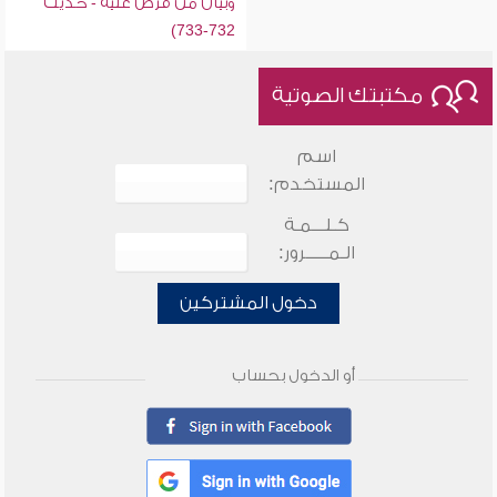
وبيان من فرض عليه - حديث
732-733)
مكتبتك الصوتية
اسم
المستخدم:
كـلـــمـة
الـمـــــرور:
دخول المشتركين
أو الدخول بحساب