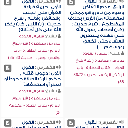
الفهرس:
القول
الفهرس:
القول
الرابع: عدم انتقاض
الأول: حرمة قراءة
وضوء من نام وهو ممكن
القرآن على الجنب
لمقعدته من الأرض بخلاف
والحائض وأدلته , شرح
المضطجع , شرح حديث:
حديث: (أن النبي كان يذكر
(كان أصحاب رسول الله
الله على كل أحيانه)
على عهده ينتظرون
للشيخ:
سلمان العودة
العشاء حتى تخفق
جزء من محاضرة ( شرح بلوغ
رءوسهم ...)
المرام - كتاب الطهارة - باب
للشيخ:
سلمان العودة
نواقض الوضوء - حديث 83-85)
جزء من محاضرة ( شرح بلوغ
الفهرس:
القول
المرام - كتاب الطهارة - باب
الأول: وجوب قتله ,
نواقض الوضوء - حديث 86،72-
حكم تارك الصلاة جحوداً أو
88)
لعذر أو استخفافاً
للشيخ:
سلمان العودة
جزء من محاضرة ( شرح بلوغ
المرام - كتاب الصلاة - مقدمة
-2)
الفهرس:
القول
الفهرس:
القول