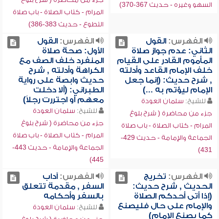
السهو وغيره - حديث 367-370)
المرام - كتاب الصلاة - باب صلاة
التطوع - حديث 383-386)
الفهرس:
القول
الفهرس:
القول
الثاني: عدم جواز صلاة
الأول: صحة صلاة
المأموم القادر على القيام
المنفرد خلف الصف مع
خلف الإمام القاعد وأدلته
الكراهة وأدلته , شرح
, شرح حديث: (إنما جعل
حديث وابصة على رواية
الإمام ليؤتم به ...)
الطبراني: (ألا دخلت
معهم أو اجتررت رجلاً)
للشيخ:
سلمان العودة
للشيخ:
سلمان العودة
جزء من محاضرة ( شرح بلوغ
جزء من محاضرة ( شرح بلوغ
المرام - كتاب الصلاة - باب صلاة
المرام - كتاب الصلاة - باب صلاة
الجماعة والإمامة - حديث 429-
الجماعة والإمامة - حديث 443-
431)
445)
الفهرس:
تخريج
الفهرس:
آداب
الحديث , شرح حديث:
السفر , مقدمة تتعلق
(إذا أتى أحدكم الصلاة
بالسفر وأحكامه
والإمام على حال فليصنع
للشيخ:
سلمان العودة
كما يصنع الإمام)