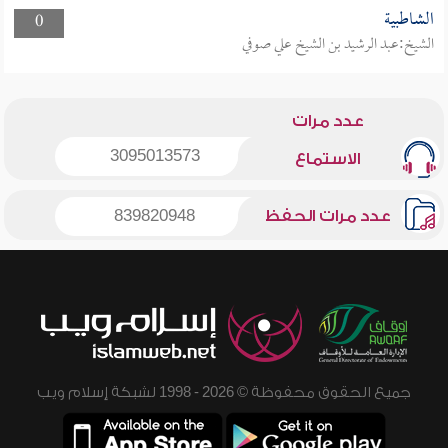
الشاطبية
0
الشيخ:عبد الرشيد بن الشيخ علي صوفي
عدد مرات
3095013573
الاستماع
عدد مرات الحفظ
839820948
جميع الحقوق محفوظة © 2026 - 1998 لشبكة إسلام ويب