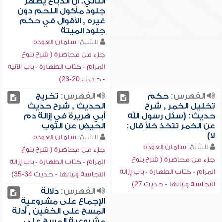
الثاني: أن الدباغ يطهر
جلود مأكول اللحم دون
غيره , الأقوال في حكم
جلود الميتة
للشيخ:
سلمان العودة
جزء من محاضرة ( شرح بلوغ
المرام - كتاب الطهارة - باب الآنية
- حديث 20-23)
الفهرس:
حكم
الفهرس:
تخريج
تخليل الخمر , شرح
الحديث , شرح حديث
حديث: (سئل رسول الله
أبي هريرة في إزالة دم
عن الخمر تتخذ خلاً قال:
الحيض عن الثوب
لا)
للشيخ:
سلمان العودة
للشيخ:
سلمان العودة
جزء من محاضرة ( شرح بلوغ
جزء من محاضرة ( شرح بلوغ
المرام - كتاب الطهارة - باب إزالة
المرام - كتاب الطهارة - باب إزالة
النجاسة وبيانها - حديث 34-35)
النجاسة وبيانها - حديث 27)
الفهرس:
دلالة
الإجماع على مشروعية
المسح على الخفين , أدلة
مشروعية المسح على