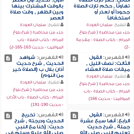
الثاني: كفر تارك الصلاة
الأول: تحديد أول العصر
تهاوناً , حكم تارك الصلاة
بالوقت المشترك بينها
جحوداً أو لعذر أو
وبين الظهر , وقت صلاة
استخفافاً
العصر
للشيخ:
سلمان العودة
للشيخ:
سلمان العودة
جزء من محاضرة ( شرح بلوغ
جزء من محاضرة ( شرح بلوغ
المرام - كتاب الصلاة - مقدمة
المرام - كتاب الصلاة - باب
-2)
المواقيت - حديث 163-165-ج)
الفهرس:
القول
الفهرس:
شواهد
الثالث: نصف الليل ,
الحديث , شرح حديث
ميقات صلاة العشاء
أذان بلال ب (الصلاة خير
من النوم)
للشيخ:
سلمان العودة
للشيخ:
سلمان العودة
جزء من محاضرة ( شرح بلوغ
جزء من محاضرة ( شرح بلوغ
المرام - كتاب الصلاة - باب
المرام - كتاب الصلاة - باب الأذان
المواقيت - حديث 166)
- حديث 190-191)
الفهرس:
القول
الفهرس:
تخريج
الرابع: أنها سبع عشرة
الحديث ودرجته , شرح
جملة , شرح حديث
حديث: (كنا مع النبي
تعليم النبي صلى الله
صلى الله عليه وسلم في