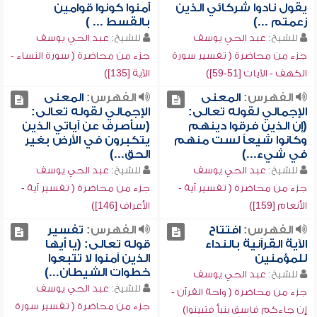
يقول نادوا شركائي الذين
آمنوا كونوا قوامين
زعمتم ...)
بالقسط ... )
للشيخ:
عبد الحي يوسف
للشيخ:
عبد الحي يوسف
جزء من محاضرة ( تفسير سورة
جزء من محاضرة ( سورة النساء -
الكهف - الآيات [51-59])
الآية [135])
الفهرس:
المعنى
الفهرس:
المعنى
الإجمالي لقوله تعالى:
الإجمالي لقوله تعالى:
(إن الذين فرقوا دينهم
(سأصرف عن آياتي الذين
وكانوا شيعاً لست منهم
يتكبرون في الأرض بغير
في شيء...)
الحق...)
للشيخ:
عبد الحي يوسف
للشيخ:
عبد الحي يوسف
جزء من محاضرة ( تفسير آية -
جزء من محاضرة ( تفسير آية -
الأنعام [159])
الأعراف [146])
الفهرس:
افتتاح
الفهرس:
تفسير
الآية القرآنية بالنداء
قوله تعالى: (يا أيها
للمؤمنين
الذين آمنوا لا تتبعوا
خطوات الشيطان...)
للشيخ:
عبد الحي يوسف
للشيخ:
عبد الحي يوسف
جزء من محاضرة ( واحة القرآن -
جزء من محاضرة ( تفسير سورة
إن جاءكم فاسق بنبأ فتبينوا)