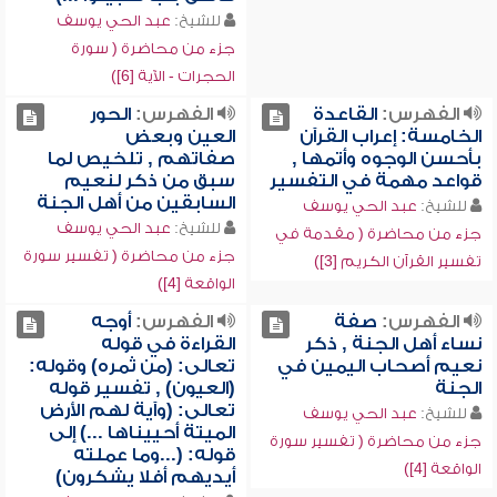
للشيخ:
عبد الحي يوسف
جزء من محاضرة ( سورة
الحجرات - الآية [6])
الفهرس:
القاعدة
الفهرس:
الحور
الخامسة: إعراب القرآن
العين وبعض
بأحسن الوجوه وأتمها ,
صفاتهم , تلخيص لما
قواعد مهمة في التفسير
سبق من ذكر لنعيم
السابقين من أهل الجنة
للشيخ:
عبد الحي يوسف
للشيخ:
عبد الحي يوسف
جزء من محاضرة ( مقدمة في
جزء من محاضرة ( تفسير سورة
تفسير القرآن الكريم [3])
الواقعة [4])
الفهرس:
صفة
الفهرس:
أوجه
نساء أهل الجنة , ذكر
القراءة في قوله
نعيم أصحاب اليمين في
تعالى: (من ثمره) وقوله:
الجنة
(العيون) , تفسير قوله
تعالى: (وآية لهم الأرض
للشيخ:
عبد الحي يوسف
الميتة أحييناها ...) إلى
جزء من محاضرة ( تفسير سورة
قوله: (...وما عملته
الواقعة [4])
أيديهم أفلا يشكرون)