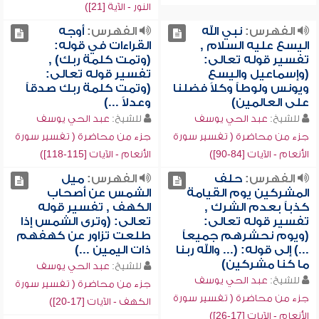
النور - الآية [21])
الفهرس:
نبي الله
الفهرس:
أوجه
اليسع عليه السلام ,
القراءات في قوله:
تفسير قوله تعالى:
(وتمت كلمة ربك) ,
(وإسماعيل واليسع
تفسير قوله تعالى:
ويونس ولوطاً وكلاً فضلنا
(وتمت كلمة ربك صدقاً
على العالمين)
وعدلاً ...)
للشيخ:
عبد الحي يوسف
للشيخ:
عبد الحي يوسف
جزء من محاضرة ( تفسير سورة
جزء من محاضرة ( تفسير سورة
الأنعام - الآيات [84-90])
الأنعام - الآيات [115-118])
الفهرس:
حلف
الفهرس:
ميل
المشركين يوم القيامة
الشمس عن أصحاب
كذباً بعدم الشرك ,
الكهف , تفسير قوله
تفسير قوله تعالى:
تعالى: (وترى الشمس إذا
(ويوم نحشرهم جميعاً
طلعت تزاور عن كهفهم
...) إلى قوله: (... والله ربنا
ذات اليمين ...)
ما كنا مشركين)
للشيخ:
عبد الحي يوسف
للشيخ:
عبد الحي يوسف
جزء من محاضرة ( تفسير سورة
جزء من محاضرة ( تفسير سورة
الكهف - الآيات [17-20])
الأنعام - الآيات [17-26])