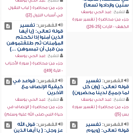
للشيخ:
عبد الحي يوسف
سنين وازدادوا تسعاً)
جزء من محاضرة ( لباب النقول
للشيخ:
عبد الحي يوسف
في أسباب النزول [2])
جزء من محاضرة ( تفسير سورة
الفهرس:
تفسير
الكهف - الآيات [25-26])
قوله تعالى: (يا أيها
الذين آمنوا إذا نكحتم
المؤمنات ثم طلقتموهن
من قبل أن تمسوهن ...)
للشيخ:
عبد الحي يوسف
جزء من محاضرة ( سورة الأحزاب
- الآية [49])
الفهرس:
تفسير
الفهرس:
قواعد في
قوله تعالى: (وإن كل
كيفية الإنصاف مع
لما جميع لدينا محضرون)
الآخرين
للشيخ:
عبد الحي يوسف
للشيخ:
عبد الحي يوسف
جزء من محاضرة ( تفسير سورة
جزء من محاضرة ( الإنصاف في
يس [5])
حياة النبي صلى الله عليه وسلم)
الفهرس:
تفسير
الفهرس:
قول الله
قوله تعالى: (ويوم
عز وجل: ( يا أيها الذين