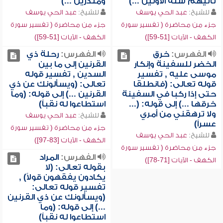
تأتيهم سنة الأولين ...)
ومنذرين ...)
للشيخ:
عبد الحي يوسف
للشيخ:
عبد الحي يوسف
جزء من محاضرة ( تفسير سورة
جزء من محاضرة ( تفسير سورة
الكهف - الآيات [51-59])
الكهف - الآيات [51-59])
الفهرس:
خرق
الفهرس:
رحلة ذي
الخضر للسفينة وإنكار
القرنين إلى ما بين
موسى عليه , تفسير
السدين , تفسير قوله
قوله تعالى: (فانطلقا
تعالى: (ويسألونك عن ذي
حتى إذا ركبا في السفينة
القرنين ...) إلى قوله: (وما
خرقها ...) إلى قوله: (...
استطاعوا له نقباً)
ولا ترهقني من أمري
للشيخ:
عبد الحي يوسف
عسراً)
جزء من محاضرة ( تفسير سورة
للشيخ:
عبد الحي يوسف
الكهف - الآيات [83-97])
جزء من محاضرة ( تفسير سورة
الفهرس:
المراد
الكهف - الآيات [71-78])
بقوله تعالى: (لا
يكادون يفقهون قولاً) ,
تفسير قوله تعالى:
(ويسألونك عن ذي القرنين
...) إلى قوله: (وما
استطاعوا له نقباً)