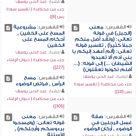
للشيخ:
عبد الحي يوسف
جزء من محاضرة ( تفسير سورة
يس [6])
الفهرس:
معنى
الفهرس:
مشروعية
(الجبل) في قوله
المسح على الخفين ,
تعالى: (ولقد أضل منكم
أحكام المسح على
جبلاً كثيراً) , تفسير قوله
الخفين
تعالى: (ألم أعهد إليكم يا
للشيخ:
عبد الحي يوسف
بني آدم ألا تعبدوا
جزء من محاضرة ( ديوان الإفتاء
الشيطان ...) إلى قوله: (...
[227])
أفلم تكونوا تعقلون)
للشيخ:
عبد الحي يوسف
الفهرس:
مسح
الرأس , فرائض الوضوء
جزء من محاضرة ( تفسير سورة
للشيخ:
عبد الحي يوسف
يس [10])
جزء من محاضرة ( ديوان الإفتاء
[305])
الفهرس:
صفة
الفهرس:
معنى
غسل الرجلين في
قوله تعالى: (وامسحوا
الوضوء , أركان الوضوء
برءوسكم وأرجلكم) ,
الأسئلة
للشيخ:
عبد الحي يوسف