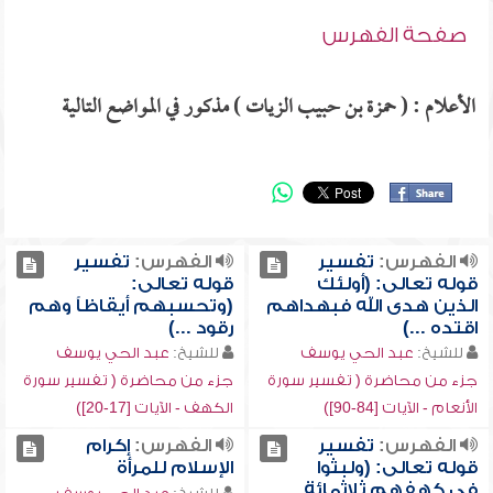
صفحة الفهرس
الأعلام : ( حمزة بن حبيب الزيات ) مذكور في المواضع التالية
الفهرس:
تفسير
الفهرس:
تفسير
قوله تعالى: (أولئك
قوله تعالى:
الذين هدى الله فبهداهم
(وتحسبهم أيقاظاً وهم
اقتده ...)
رقود ...)
للشيخ:
عبد الحي يوسف
للشيخ:
عبد الحي يوسف
جزء من محاضرة ( تفسير سورة
جزء من محاضرة ( تفسير سورة
الأنعام - الآيات [84-90])
الكهف - الآيات [17-20])
الفهرس:
تفسير
الفهرس:
إكرام
قوله تعالى: (ولبثوا
الإسلام للمرأة
في كهفهم ثلاثمائة