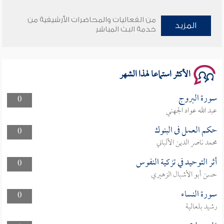
وأمنهم من خوف 9
من الفعاليات والمحاضرات الأرشيفية من
المزيد
سلسلة محاضرات نفحات رمضانية 1444هـ
خدمة البث المباشر
الأكثر استماعا لهذا الشهر
سورة البروج
0
عبد الله عواد الجهني
حكم العمل فى البنوك
0
محمد ناصر الدين الألباني
أثر التوحيد في تزكية النفوس
0
حسن أبو الأشبال الزهيري
سورة النساء
0
رشيد بلعالية