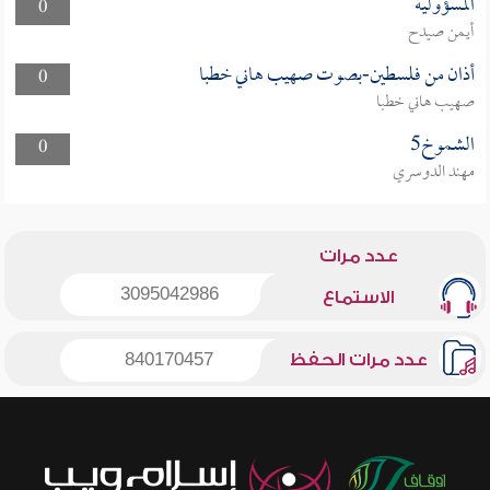
المسؤولية
0
أيمن صيدح
أذان من فلسطين-بصوت صهيب هاني خطبا
0
صهيب هاني خطبا
الشموخ5
0
مهند الدوسري
عدد مرات
3095042986
الاستماع
عدد مرات الحفظ
840170457