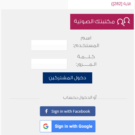
الآية [282])
مكتبتك الصوتية
اسم
المستخدم:
كـلـــمـة
الـمـــــرور:
دخول المشتركين
أو الدخول بحساب