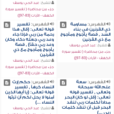
للشيخ:
عبد الحي يوسف
جزء من محاضرة ( تفسير سورة
الكهف - الآيات [83-97])
الفهرس:
مساومة
الفهرس:
تفسير
ذي القرنين في بناء
قوله تعالى: (قال هذا
السد , قصة يأجوج ومأجوج
رحمة من ربي فإذا جاء
مع ذي القرنين
وعد ربي جعله دكاء وكان
وعد ربي حقاً) , قصة
للشيخ:
عبد الحي يوسف
يأجوج ومأجوج مع ذي
جزء من محاضرة ( تفسير سورة
القرنين
الكهف - الآيات [83-97])
للشيخ:
عبد الحي يوسف
جزء من محاضرة ( تفسير سورة
الكهف - الآيات [83-97])
الفهرس:
سعة
الفهرس:
حكم إرث
علم الله سبحانه
النساء كرهاً , تفسير
وتعالى , تفسير قوله
قوله تعالى: (يا أيها الذين
تعالى: (قل لو كان البحر
آمنوا لا يحل لكم أن ترثوا
مداداً لكلمات ربي لنفد
النساء ...)
البحر قبل أن تنفد كلمات
للشيخ:
عبد الحي يوسف
ربي ...)