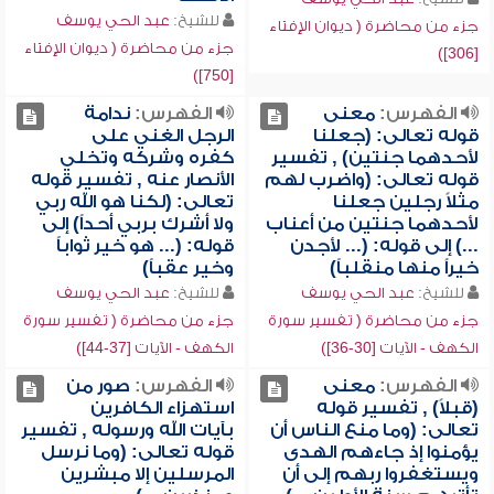
للشيخ:
عبد الحي يوسف
جزء من محاضرة ( ديوان الإفتاء
جزء من محاضرة ( ديوان الإفتاء
[306])
[750])
الفهرس:
معنى
الفهرس:
ندامة
قوله تعالى: (جعلنا
الرجل الغني على
لأحدهما جنتين) , تفسير
كفره وشركه وتخلي
قوله تعالى: (واضرب لهم
الأنصار عنه , تفسير قوله
مثلاً رجلين جعلنا
تعالى: (لكنا هو الله ربي
لأحدهما جنتين من أعناب
ولا أشرك بربي أحداً) إلى
...) إلى قوله: (... لأجدن
قوله: (... هو خير ثواباً
خيراً منها منقلباً)
وخير عقباً)
للشيخ:
عبد الحي يوسف
للشيخ:
عبد الحي يوسف
جزء من محاضرة ( تفسير سورة
جزء من محاضرة ( تفسير سورة
الكهف - الآيات [30-36])
الكهف - الآيات [37-44])
الفهرس:
معنى
الفهرس:
صور من
(قبلاً) , تفسير قوله
استهزاء الكافرين
تعالى: (وما منع الناس أن
بآيات الله ورسوله , تفسير
يؤمنوا إذ جاءهم الهدى
قوله تعالى: (وما نرسل
ويستغفروا ربهم إلى أن
المرسلين إلا مبشرين