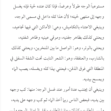
مستوعباً الوجه طولاً وعرضاً، فإذا كان عنده لحية فإنه يغسل
وجهه إلى منتهى لحيته؛ لأن هذا كله داخل في مسمى الوجه،
وينبغي الاعتناء بالتكاميش، وهي: الأماكن التي فيها تجاعيد،
ويعتني كذلك بظاهر جفنيه، وموقي عينيه وظاهر شفتيه،
ويعتني بالوتر، وهو: الواصل ما بين المنخرين، ويعتني كذلك
بالشارب، والعنفقة، وهو: الشعر النابت تحت الشفة السفلى في
المنطقة التي فوق الذقن، فيعتني بهذا كله ويغسله، يصب الماء
ويمسح بيديه.
وينبغي أن يجتنب عدة أمور عند غسل الوجه: منها: كب وجهه
بين يديه، فبعض الناس ربما أخذ الماء ثم كب وجهه على يديه،
وليس المطلوب كذلك، وإنما المطلوب نقل الماء إلى الوجه وليس