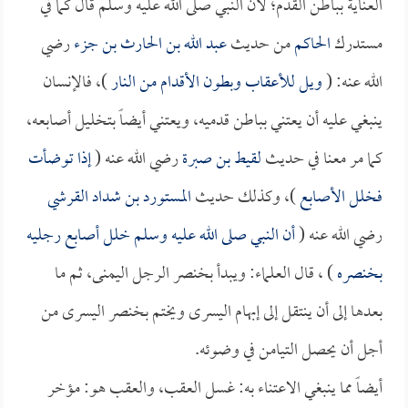
العناية بباطن القدم؛ لأن النبي صلى الله عليه وسلم قال كما في
مستدرك
الحاكم
من حديث
عبد الله بن الحارث بن جزء
رضي
الله عنه: (
ويل للأعقاب وبطون الأقدام من النار
)، فالإنسان
ينبغي عليه أن يعتني بباطن قدميه، ويعتني أيضاً بتخليل أصابعه،
كما مر معنا في حديث
لقيط بن صبرة
رضي الله عنه (
إذا توضأت
فخلل الأصابع
)، وكذلك حديث
المستورد بن شداد القرشي
رضي الله عنه (
أن النبي صلى الله عليه وسلم خلل أصابع رجليه
بخنصره
) ، قال العلماء: ويبدأ بخنصر الرجل اليمنى، ثم ما
بعدها إلى أن ينتقل إلى إبهام اليسرى ويختم بخنصر اليسرى من
أجل أن يحصل التيامن في وضوئه.
أيضاً مما ينبغي الاعتناء به: غسل العقب، والعقب هو: مؤخر