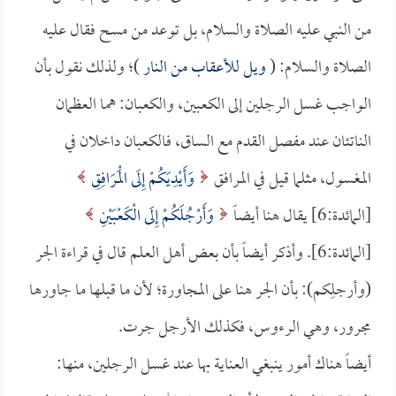
من النبي عليه الصلاة والسلام، بل توعد من مسح فقال عليه
الصلاة والسلام: (
ويل للأعقاب من النار
)؛ ولذلك نقول بأن
الواجب غسل الرجلين إلى الكعبين، والكعبان: هما العظمان
الناتئان عند مفصل القدم مع الساق، فالكعبان داخلان في
المغسول، مثلما قيل في المرافق
وَأَيْدِيَكُمْ إِلَى الْمَرَافِقِ
[المائدة:6] يقال هنا أيضاً
وَأَرْجُلَكُمْ إِلَى الْكَعْبَيْنِ
[المائدة:6]. وأذكر أيضاً بأن بعض أهل العلم قال في قراءة الجر
(وأرجلِكم): بأن الجر هنا على المجاورة؛ لأن ما قبلها ما جاورها
مجرور، وهي الرءوس، فكذلك الأرجل جرت.
أيضاً هناك أمور ينبغي العناية بها عند غسل الرجلين، منها: