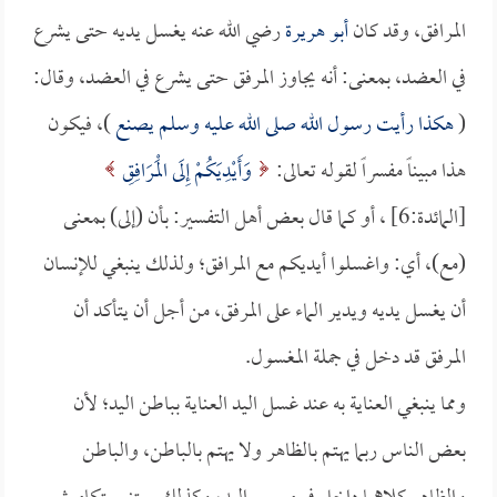
المرافق، وقد كان
أبو هريرة
رضي الله عنه يغسل يديه حتى يشرع
في العضد، بمعنى: أنه يجاوز المرفق حتى يشرع في العضد، وقال:
(
هكذا رأيت رسول الله صلى الله عليه وسلم يصنع
)، فيكون
هذا مبيناً مفسراً لقوله تعالى:
وَأَيْدِيَكُمْ إِلَى الْمَرَافِقِ
[المائدة:6] ، أو كما قال بعض أهل التفسير: بأن (إلى) بمعنى
(مع)، أي: واغسلوا أيديكم مع المرافق؛ ولذلك ينبغي للإنسان
أن يغسل يديه ويدير الماء على المرفق، من أجل أن يتأكد أن
المرفق قد دخل في جملة المغسول.
ومما ينبغي العناية به عند غسل اليد العناية بباطن اليد؛ لأن
بعض الناس ربما يهتم بالظاهر ولا يهتم بالباطن، والباطن