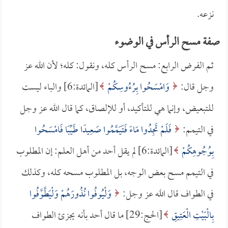
نزعه.
صفة مسح الرأس في الوضوء
ثم الفرض الرابع: مسح الرأس كله، ونقول: كله؛ لأن الله عز
وجل قال:
وَامْسَحُوا بِرُءُوسِكُمْ
[المائدة:6] والباء ليست
للتبعيض، وإنما هي للتأكيد، أو للإلصاق، كما قال الله عز وجل
في التيمم:
فَلَمْ تَجِدُوا مَاءً فَتَيَمَّمُوا صَعِيدًا طَيِّبًا فَامْسَحُوا
بِوُجُوهِكُمْ
[المائدة:6] لم يقل أحد من أهل العلم: إن المطلوب
في التيمم مسح بعض الوجه، بل المطلوب مسحه كله، وكذلك
في الطواف قال الله عز وجل:
وَلْيُوفُوا نُذُورَهُمْ وَلْيَطَّوَّفُوا
بِالْبَيْتِ الْعَتِيقِ
[الحج:29] ما قال أحد بأنه يجزئ الطواف