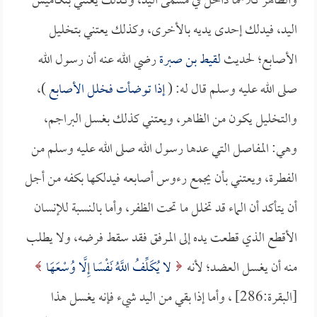
والظاهر كلاهما داخل في مسمى اليد، وكذلك يعتني بتكاميش
اليد، فيدلك إحدى يديه بالأخرى، وكذلك يعتني بتخليل
الأصابع؛ لحديث
لقيط بن صبرة
رضي الله عنه أن رسول الله
صلى الله عليه وسلم قال له: (
إذا توضأت فخلل الأصابع
)،
والتخليل يكون من الظاهر، ويعتني كذلك بغسل البراجم،
وهي: المفاصل التي عدها رسول الله صلى الله عليه وسلم من
الفطرة، ويعتني بأن يجمع رءوس أصابعه فيدلكها بكفه من أجل
أن يتأكد أن الماء قد تخلل ما تحت الظفر، وأما بالنسبة للإنسان
الأقطع الذي قطعت يده إلى المرفق فقد سقط فرضه، ولا يطلب
منه أن يغسل العضد؛ لأنه
لا يُكَلِّفُ اللَّهُ نَفْسًا إِلَّا وُسْعَهَا
[البقرة:286] ، وأما إذا بقي من اليد شيء فإنه يغسل هذا