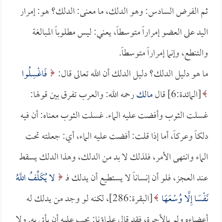
ثم الفرض السادس: وهو الدلك، ما معنى: الدلك؟ هو: إمرار
اليد على العضو إمراراً متوسطاً، يعني: ليس مطلوباً المبالغة
والتنطع، وإنما إمراراً متوسطاً.
ما هو دليل الدلك؟ دليل الدلك أن الله تعالى قال:
فَاغْسِلُوا
[المائدة:6] قال
مالك
رحمه الله: والعرب تفرق بين قولها:
غسلت الثوب وأفضت عليه الماء. غسلت الثوب معناه: أن فيه
دلكاً وعركاً، أما إذا قلت: أفضت عليه الماء، أي: جعلته تحت
الماء وانتهى الأمر، فلذلك لا بد من الدلك، وهذا الدلك يسقط
عند العجز، فلو أن إنساناً لا يستطيع أن يدلك فـ
لا يُكَلِّفُ اللَّهُ
نَفْسًا إِلَّا وُسْعَهَا
[البقرة:286]، لكنه لو وجد من يدلك له
أعضاءه ولو بالأجرة، فقد قال علماؤنا: يجب عليه أن يأتي به. ولا