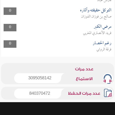
فارس عباد
التوكل حقيقته وآثاره
0
صالح بن فوزان الفوزان
مرض الكبر
0
فريد الأنصاري المغربي
رغم الحصار
0
فرقة الروابي
عدد مرات
3095058142
الاستماع
عدد مرات الحفظ
840370472