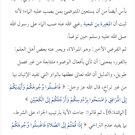
بأس أيضاً من أن يستعين المتوضئ بمن يصب عليه الماء؛ لأنه
ثبت أن
المغيرة بن شعبة
رضي الله عنه صب الماء على رسول الله
صلى الله عليه وسلم حين توضأ.
ثم الفرض الأخير: وهو الموالاة، ويعبر عنه بعض أهل العلم:
بالفور، بمعنى: أن تأتي بأفعال الوضوء متتابعة من غير فصل
طويل، والدليل أن الله تعالى عطفها بالواو التي تفيد الإتيان بها
من غير تراخٍ، قال الله عز وجل:
فَاغْسِلُوا وُجُوهَكُمْ وَأَيْدِيَكُمْ
إِلَى الْمَرَافِقِ وَامْسَحُوا بِرُءُوسِكُمْ وَأَرْجُلَكُمْ إِلَى الْكَعْبَيْنِ
[المائدة:6] ، ثم قالوا: جاءت الآية بترتيب الجزاء على الشرط،
بما يفيد عدم التراخي
إِذَا قُمْتُمْ إِلَى الصَّلاةِ فَاغْسِلُوا وُجُوهَكُمْ