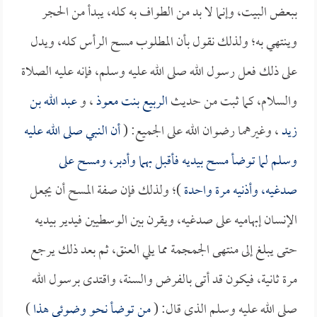
ببعض البيت، وإنما لا بد من الطواف به كله، يبدأ من الحجر
وينتهي به؛ ولذلك نقول بأن المطلوب مسح الرأس كله، ويدل
على ذلك فعل رسول الله صلى الله عليه وسلم، فإنه عليه الصلاة
والسلام، كما ثبت من حديث
الربيع بنت معوذ
، و
عبد الله بن
زيد
، وغيرهما رضوان الله على الجميع: (
أن النبي صلى الله عليه
وسلم لما توضأ مسح بيديه فأقبل بهما وأدبر، ومسح على
صدغيه، وأذنيه مرة واحدة
)؛ ولذلك فإن صفة المسح أن يجعل
الإنسان إبهاميه على صدغيه، ويقرن بين الوسطيين فيدير بيديه
حتى يبلغ إلى منتهى الجمجمة مما يلي العنق، ثم بعد ذلك يرجع
مرة ثانية، فيكون قد أتى بالفرض والسنة، واقتدى برسول الله
صلى الله عليه وسلم الذي قال: (
من توضأ نحو وضوئي هذا
)