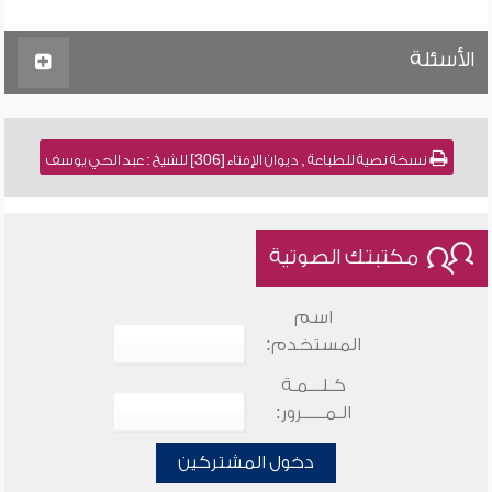
الأسئلة
نسخة نصية للطباعة , ديوان الإفتاء [306] للشيخ : عبد الحي يوسف
مكتبتك الصوتية
اسم
المستخدم:
كـلـــمـة
الـمـــــرور:
دخول المشتركين