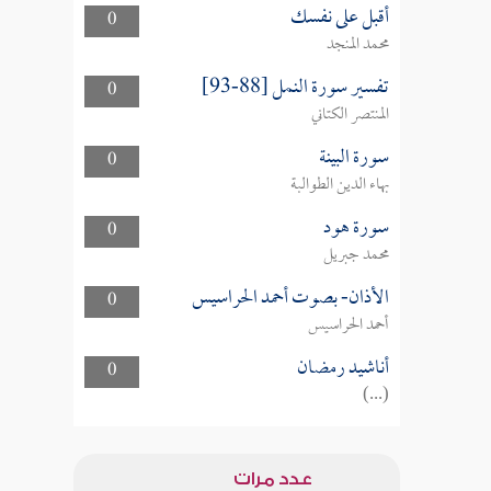
أقبل على نفسك
0
محمد المنجد
تفسير سورة النمل [88-93]
0
المنتصر الكتاني
سورة البينة
0
بهاء الدين الطوالبة
سورة هود
0
محمد جبريل
الأذان- بصوت أحمد الحراسيس
0
أحمد الحراسيس
أناشيد رمضان
0
(...)
عدد مرات