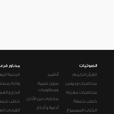
الصوتيات
محاور فرع
القرآن الكريم
أناشيد
الرحمة المه
محاضرات ودروس
متون علمية
واحة رمضان
ومنظومات
محاضرات مفرغة
الحج و العم
مختارات من الأذان
خطب جمعة
خطب جمع
أدعية و أذكار
الكتاب المسموع
القراءات ال