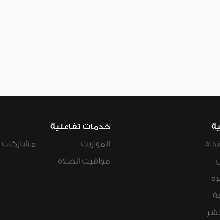
ية
خدمات تفاعلية
داة
المواريث
مشاركات ال
مواقيت الصلاة
رة
ة
عشر