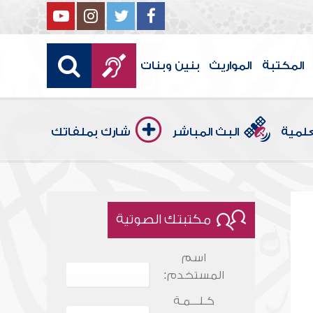
المكتبة
المواريث
بنين وبنات
علمية
البث المباشر
شارك بملفاتك
مكتبتك الصوتية
اسم
المستخدم:
كـلـــمـة