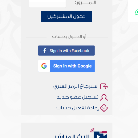
الـمـــــرور:
دخول المشتركين
أو الدخول بحساب
استرجاع الرمز السري
تسجيل عضو جديد
إعادة تفعيل حساب
البث المباشر