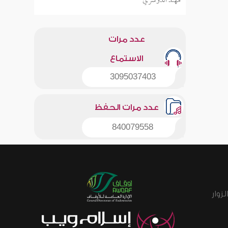
مهند الدوسري
عدد مرات
الاستماع
3095037403
عدد مرات الحفظ
840079558
زوار