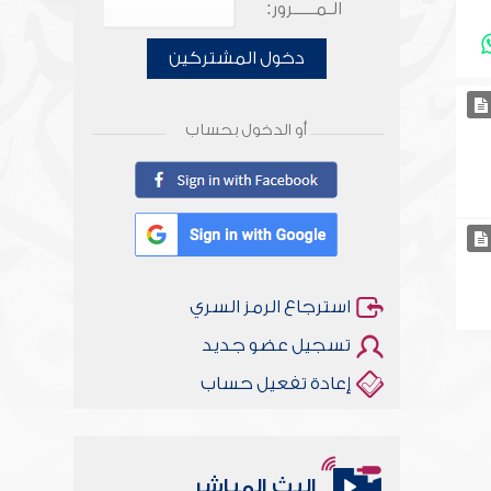
الـمـــــرور:
دخول المشتركين
أو الدخول بحساب
استرجاع الرمز السري
تسجيل عضو جديد
إعادة تفعيل حساب
البث المباشر