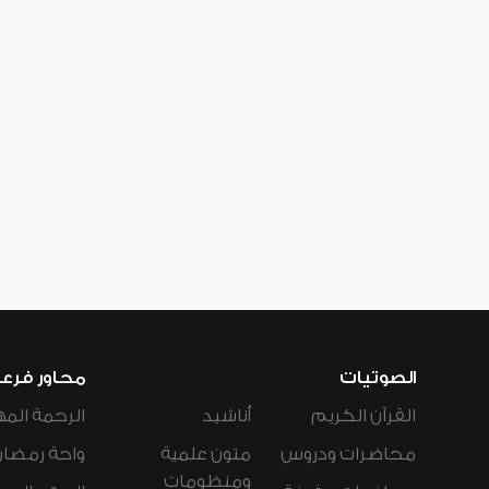
الصوتيات
محاور فرع
القرآن الكريم
أناشيد
الرحمة المه
محاضرات ودروس
متون علمية
واحة رمضان
ومنظومات