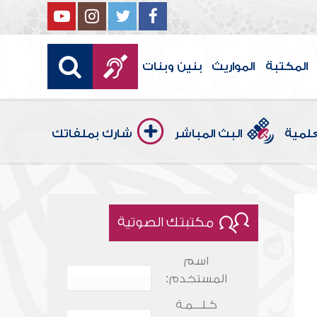
المكتبة
المواريث
بنين وبنات
علمية
البث المباشر
شارك بملفاتك
مكتبتك الصوتية
اسم
المستخدم:
كـلـــمـة