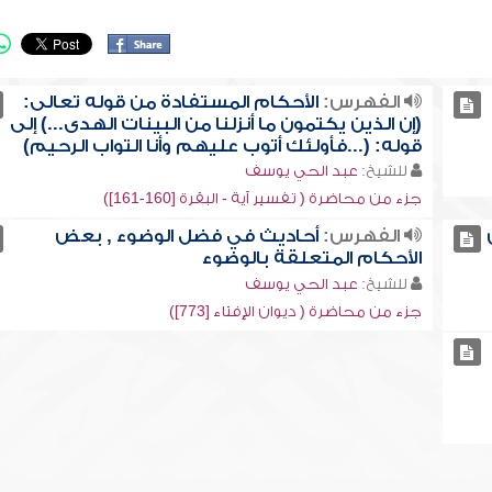
الفهرس:
الأحكام المستفادة من قوله تعالى:
(إن الذين يكتمون ما أنزلنا من البينات الهدى...) إلى
قوله: (...فأولئك أتوب عليهم وأنا التواب الرحيم)
للشيخ:
عبد الحي يوسف
جزء من محاضرة ( تفسير آية - البقرة [160-161])
الفهرس:
أحاديث في فضل الوضوء , بعض
الأحكام المتعلقة بالوضوء
للشيخ:
عبد الحي يوسف
جزء من محاضرة ( ديوان الإفتاء [773])