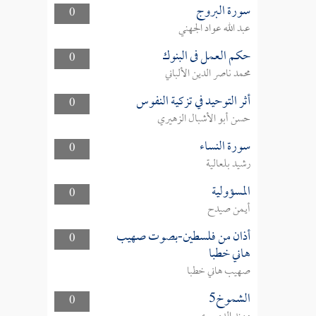
سورة البروج
0
عبد الله عواد الجهني
حكم العمل فى البنوك
0
محمد ناصر الدين الألباني
أثر التوحيد في تزكية النفوس
0
حسن أبو الأشبال الزهيري
سورة النساء
0
رشيد بلعالية
المسؤولية
0
أيمن صيدح
أذان من فلسطين-بصوت صهيب
0
هاني خطبا
صهيب هاني خطبا
الشموخ5
0