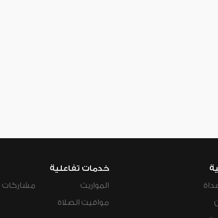
ية
خدمات تفاعلية
داة
المواريث
مشاركات ال
مواقيت الصلاة