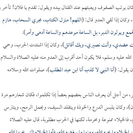
 يرتب الصفوف ويعبئهم عند القتال بيده ويقول: تقدم يا فلان! تأخر ي
وكان إذا لقي العدو قال: (
اللهم! منزل الكتاب، مجري السحاب، هازم
مع ويولون الدبر، بل الساعة موعدهم والساعة أدهى وأمر
).
نت عضدي، وأنت نصيري، وبك أقاتل
)، وكان إذا اشتدت الحرب، وحمي
ه عليه وسلم، فلا يكون أحد أقرب إلى العدو منه عليه الصلاة والسلام،
ن يقول: (
أنا النبي لا كذب أنا ابن عبد المطلب
)، صلوات الله وسلامه
ر، من أجل أن يعرف الناس بعضهم بعضاً إذا تكلموا، فكان شعارهم مرة
ن)، وكان يلبس الدرع والخوذة ويتقلد السيف، ويحمل الرمح، ويتترس
فالخيلاء ممنوعة ومحرمة، لكنها في الحرب مطلوبة، قال عليه الصلاة
 الخيلاء ما يحبه الله، ومنها ما يبغضه الله، فأما الخيلاء التي يحبها الله