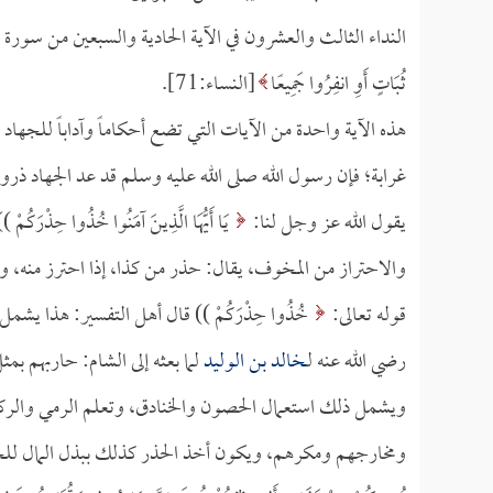
النداء الثالث والعشرون في الآية الحادية والسبعين من سورة ا
ثُبَاتٍ أَوِ انفِرُوا جَمِيعًا
[النساء:71].
هذه الآية واحدة من الآيات التي تضع أحكاماً وآداباً للجهاد
غرابة؛ فإن رسول الله صلى الله عليه وسلم قد عد الجهاد ذروة
يقول الله عز وجل لنا:
يَا أَيُّهَا الَّذِينَ آمَنُوا خُذُوا ح
والاحتراز من المخوف، يقال: حذر من كذا، إذا احترز منه، وا
قوله تعالى:
خُذُوا حِذْرَكُمْ )) قال أهل التفسير: هذا يشم
رضي الله عنه لـ
خالد بن الوليد
لما بعثه إلى الشام: حاربهم بم
ويشمل ذلك استعمال الحصون والخنادق، وتعلم الرمي والرك
ومخارجهم ومكرهم، ويكون أخذ الحذر كذلك ببذل المال للجها