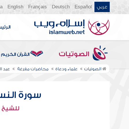
عربي
Español
Deutsch
Français
English
ia
الرئي
الصوتيات
القرآن الكريم
الصوتيات
علماء ودعاة
محاضرات مفرغة
عبد 
سورة النساء - 
للشيخ :