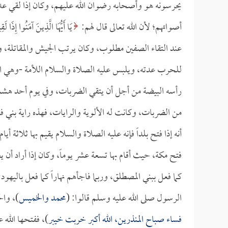
يحرسونه هو وأصحابه رضوان الله عليهم، وكان إذا لقي ع
أصواتهم؛ لأن الله تعالى قال لهم:
يَا أَيُّهَا الَّذِينَ آمَنُوا إِذَا لَ
عند التقاء الصفين مطلوب، وكان يرتب الجيش والمقاتلة، ويج
للحرب عدته، ويلبس عليه الصلاة والسلام اللأمة -وهي ا
رأسه البيضة من أجل أن يتقي الضربات، وفي يوم أحد هشم
من الضربات، وكانت له الألوية والرايات، فهذه راية بني فل
أنه إذا فتح بلداً فإنه عليه الصلاة والسلام يقيم بها ثلاثة أ
فتح مكة، حيث أقام بها تسعة عشر يوماً، وكان إذا أراد أن يغي
كما فعل ببني المصطلق، وربما فاجأهم نهاراً كما فعل باليه
الرسول صلى الله عليه وسلم قالوا: (
محمد والخميس
)، وال
فساء صباح المنذرين، الله أكبر خربت خيبر
)، ففتحها الله 