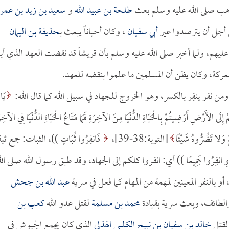
يذهب صلى الله عليه وسلم بعث
طلحة بن عبيد الله
و
سعيد بن زيد بن عمر
ن أجل أن يترصدوا عير
أبي سفيان
، وكان أحياناً يبعث بـ
حذيفة بن اليمان
يهم، ولما أخبر صلى الله عليه وسلم بأن قريشاً قد نقضت العهد الذي أب
عركة، وكان يظن أن المسلمين ما علموا بنقضه للعهد.
ضم، ومن نفر ينفِر بالكسر، وهو الخروج للجهاد في سبيل الله كما قال الله:
يَا
ُمْ إِلَى الأَرْضِ أَرَضِيتُمْ بِالْحَيَاةِ الدُّنْيَا مِنَ الآخِرَةِ فَمَا مَتَاعُ الْحَيَاةِ الدُّنْيَا فِي الآخِر
ُمْ وَلا تَضُرُّوهُ شَيْئًا
[التوبة:38-39]،
فَانفِرُوا ثُبَاتٍ ))، الثبات: جمع ثبة
وِ انفِرُوا جَمِيعًا )) أي: انفروا كلكم إلى الجهاد، وقد طبق رسول الله صلى الل
و بالنفر المعينين لمهمة من المهام كما فعل في سرية
عبد الله بن جحش
والطائف، وبعث سرية بقيادة
محمد بن مسلمة
لقتل عدو الله
كعب بن
لقتل
خالد بن سفيان بن نبيح الكلبي الهذلي
الذي كان يجمع الجيوش في