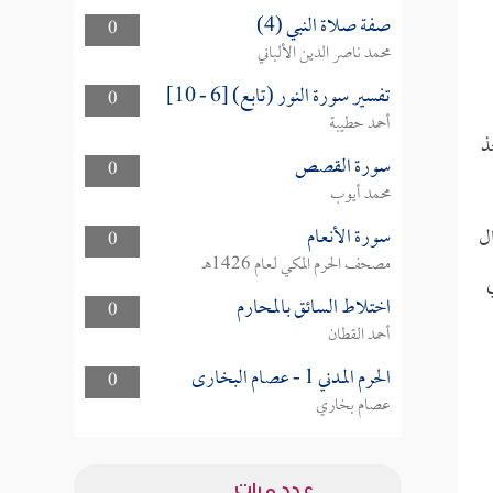
صفة صلاة النبي (4)
0
محمد ناصر الدين الألباني
تفسير سورة النور (تابع) [6 - 10]
0
أحمد حطيبة
ذ
سورة القصص
0
محمد أيوب
سورة الأنعام
ل
0
مصحف الحرم المكي لعام 1426هـ
ي
اختلاط السائق بالمحارم
0
أحمد القطان
الحرم المدني 1 - عصام البخارى
0
عصام بخاري
عدد مرات