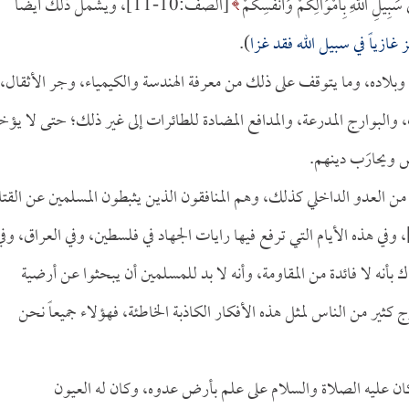
سَبِيلِ اللَّهِ بِأَمْوَالِكُمْ وَأَنفُسِكُمْ
[الصف:10-11]، ويشمل ذلك أيضاً
غازياً في سبيل الله فقد غزا
).
لاده، وما يتوقف على ذلك من معرفة الهندسة والكيمياء، وجر الأثقال،
 والبوارج المدرعة، والمدافع المضادة للطائرات إلى غير ذلك؛ حتى لا يؤخ
 ويحارَب دينهم.
من العدو الداخلي كذلك، وهم المنافقون الذين يثبطون المسلمين عن القتا
النساء:72]، وفي هذه الأيام التي ترفع فيها رايات الجهاد في فلسطين، وفي العراق، وف
 بأنه لا فائدة من المقاومة، وأنه لا بد للمسلمين أن يبحثوا عن أرضية
كثير من الناس لمثل هذه الأفكار الكاذبة الخاطئة، فهؤلاء جميعاً نحن
فكان عليه الصلاة والسلام على علم بأرض عدوه، وكان له العيون