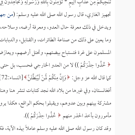
تُنجِيكُمْ مِنْ عَذَابٍ أَلِيمٍ *
تُؤْمِنُونَ بِاللَّهِ وَرَسُولِهِ وَتُجَاهِدُونَ فِي 
تجهيز الغازي، قال رسول الله صلى الله عليه وسلم: (
من جهز 
ويدخل في ذلك معرفة حال العدو، ومعرفة أرضه، وسلاحه، وب
وما يعين على ذلك من صناعة الطائرات، والقنابل، والدبابات،
المسلمون على غرة فتستباح بيضتهم، وتحتل أرضهم، ويعارَض
خُذُوا حِذْرَكُمْ )) لا من العدو الخارجي فحسب، بل حتى 
كما قال الله عز وجل:
وَإِنَّ مِنْكُمْ لَمَنْ لَيُبَطِّئَنَّ
[
أفغانستان، وفي غيرها من بلاد الله نجد كتابات تنشر هنا وهناك
مشتركة بينهم وبين عدوهم، ويقبلوا بحكم الواقع، هكذا يروج 
مأمورون بأخذ الحذر منهم
خُذُوا حِذْرَكُمْ )).
وقد كان رسول الله صلى الله عليه وسلم عاملاً بهذه الآية، 