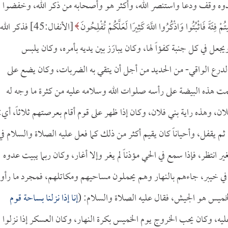
دوه وقف ودعا واستنصر الله، وأكثر هو وأصحابه من ذكر الله، وخفضوا
قِيتُمْ فِئَةً فَاثْبُتُوا وَاذْكُرُوا اللَّهَ كَثِيرًا لَعَلَّكُمْ تُفْلِحُونَ
[الأنفال:45] فذكر الله
عل في كل جنبة كفؤاً لها، وكان يبارَز بين يديه بأمره، وكان يلبس
لدرع الواقي- من الحديد من أجل أن يتقي به الضربات، وكان يضع على
ت هذه البيضة على رأسه صلوات الله وسلامه عليه من كثرة ما وجه له
ان، وهذه راية بني فلان، وكان إذا ظهر على قوم أقام بعرصتهم ثلاثاً، أي:
يام ثم يقفل، وأحياناً كان يقيم أكثر من ذلك كما فعل عليه الصلاة والسلام في
ر انتظر، فإذا سمع في الحي مؤذناً لم يغر وإلا أغار، وكان ربما يبيت عدوه
ود في خيبر، جاءهم بالنهار وهم يحملون مساحيهم ومكاتلهم، فمجرد ما رأوا
خميس هو الجيش، فقال عليه الصلاة والسلام: (
إنا إذا نزلنا بساحة قوم
عليه، وكان يحب الخروج يوم الخميس بكرة النهار، وكان العسكر إذا نزلوا