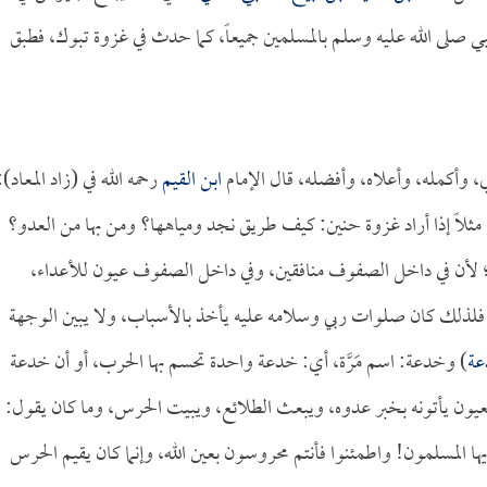
نبي صلى الله عليه وسلم بالمسلمين جميعاً، كما حدث في غزوة تبوك، فطبق
، وأكمله، وأعلاه، وأفضله، قال الإمام
ابن القيم
رحمه الله في (زاد المعاد):
 مثلاً إذا أراد غزوة حنين: كيف طريق نجد ومياهها؟ ومن بها من العدو؟
 لأن في داخل الصفوف منافقين، وفي داخل الصفوف عيون للأعداء،
فلذلك كان صلوات ربي وسلامه عليه يأخذ بالأسباب، ولا يبين الوجهة
عة
) وخدعة: اسم مَرَّة، أي: خدعة واحدة تحسم بها الحرب، أو أن خدعة
لعيون يأتونه بخبر عدوه، ويبعث الطلائع، ويبيت الحرس، وما كان يقول:
يها المسلمون! واطمئنوا فأنتم محروسون بعين الله، وإنما كان يقيم الحرس