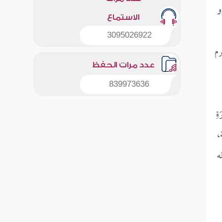
و
الاستماع
3095026922
رم
عدد مرات الحفظ
839973636
َةِ
،
ه