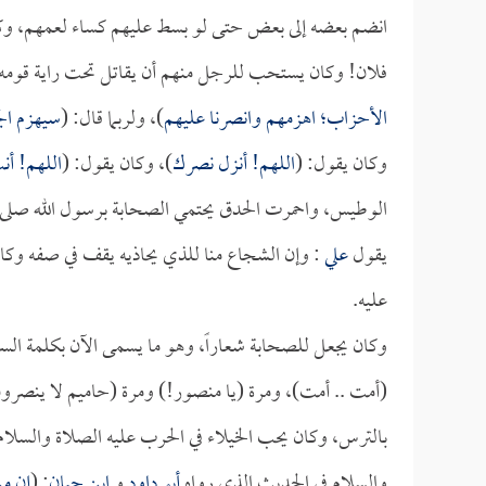
انضم بعضه إلى بعض حتى لو بسط عليهم كساء لعمهم، وكان
فلان! وكان يستحب للرجل منهم أن يقاتل تحت راية قومه، 
الأحزاب؛ اهزمهم وانصرنا عليهم
)، ولربما قال: (
سيهزم الج
وكان يقول: (
اللهم! أنزل نصرك
)، وكان يقول: (
اللهم! أ
الوطيس، واحمرت الحدق يحتمي الصحابة برسول الله صلى الل
يقول
علي
: وإن الشجاع منا للذي يحاذيه يقف في صفه وكا
عليه.
وكان يجعل للصحابة شعاراً، وهو ما يسمى الآن بكلمة الس
(أمت .. أمت)، ومرة (يا منصور!) ومرة (حاميم لا ينصرو
بالترس، وكان يحب الخيلاء في الحرب عليه الصلاة والسلام، 
والسلام في الحديث الذي رواه
أبو داود
و
ابن حبان
: (
إن من