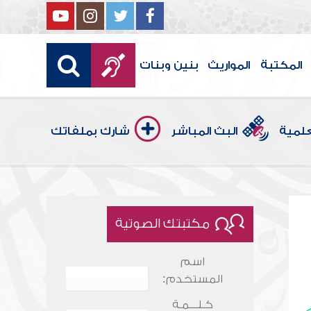
المكتبة
المواريث
بنين وبنات
علمية
البث المباشر
شارك بملفاتك
مكتبتك الصوتية
اسم
المستخدم:
كـلـــمـة