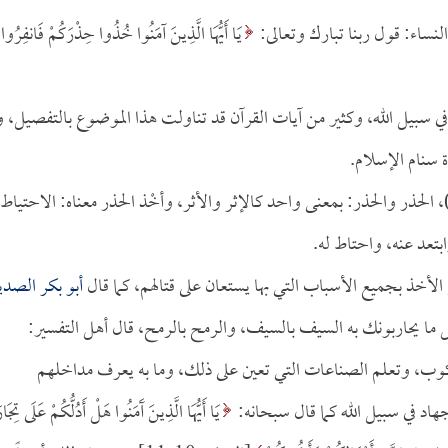
لنساء: قول ربنا تبارك وتعالى:
يَا أَيُّهَا الَّذِينَ آمَنُوا خُذُوا حِذْرَكُمْ فَانفِرُوا
 في سبيل الله، وكثير من آيات القرآن قد تناولت هذا الموضوع بالتفصيل، و
 سنام الإسلام.
ِذْرَكُمْ ))، الحذر والحذر: بمعنى واحد كالإثر والأثر، وأخْذ الحذر معناه: الاحتياط
بتعد عنه، واحتاط له.
ل الأخذ بجميع الأسباب التي بها يستعان على قتالهم، كما قال
أبو بكر الصدي
ثل ما يحاربونك به السيف بالسيف، والرمح بالرمح، قال أهل التفسير:
وب، وتعلم الصناعات التي تعين على ذلك، وما به يعرف مداخلهم
د في سبيل الله كما قال سبحانه:
يَا أَيُّهَا الَّذِينَ آَمَنُوا هَلْ أَدُلُّكُمْ عَلَى تِجَار