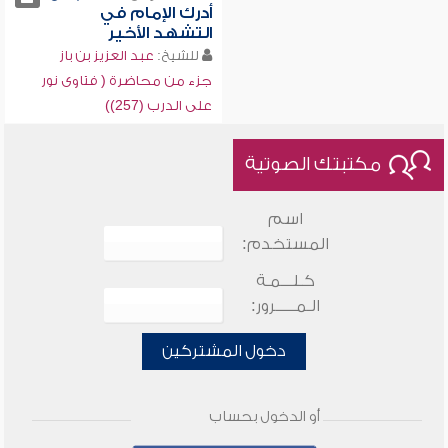
أدرك الإمام في
التشهد الأخير
للشيخ:
عبد العزيز بن باز
جزء من محاضرة ( فتاوى نور
على الدرب (257))
مكتبتك الصوتية
اسم
المستخدم:
كـلـــمـة
الـمـــــرور:
دخول المشتركين
أو الدخول بحساب